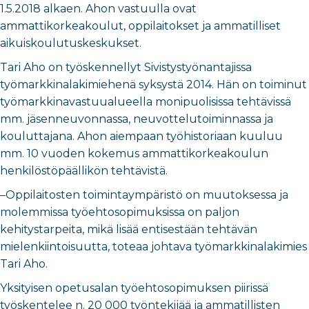
1.5.2018 alkaen. Ahon vastuulla ovat
ammattikorkeakoulut, oppilaitokset ja ammatilliset
aikuiskoulutuskeskukset.
Tari Aho on työskennellyt Sivistystyönantajissa
työmarkkinalakimiehenä syksystä 2014. Hän on toiminut
työmarkkinavastuualueella monipuolisissa tehtävissä
mm. jäsenneuvonnassa, neuvottelutoiminnassa ja
kouluttajana. Ahon aiempaan työhistoriaan kuuluu
mm. 10 vuoden kokemus ammattikorkeakoulun
henkilöstöpäällikön tehtävistä.
–Oppilaitosten toimintaympäristö on muutoksessa ja
molemmissa työehtosopimuksissa on paljon
kehitystarpeita, mikä lisää entisestään tehtävän
mielenkiintoisuutta, toteaa johtava työmarkkinalakimies
Tari Aho.
Yksityisen opetusalan työehtosopimuksen piirissä
työskentelee n. 20 000 työntekijää ja ammatillisten