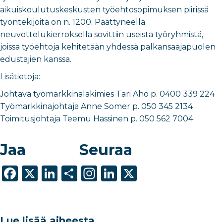
aikuiskoulutuskeskusten työehtosopimuksen piirissä
työntekijöitä on n. 1200. Päättyneellä
neuvottelukierroksella sovittiin useista työryhmistä,
joissa työehtoja kehitetään yhdessä palkansaajapuolen
edustajien kanssa.
Lisätietoja:
Johtava työmarkkinalakimies Tari Aho p. 0400 339 224
Työmarkkinajohtaja Anne Somer p. 050 345 2134
Toimitusjohtaja Teemu Hassinen p. 050 562 7004
Jaa
Seuraa
F
X
Li
S
In
Li
X
a
n
h
st
n
c
k
ar
a
k
e
e
e
g
e
Lue lisää aiheesta