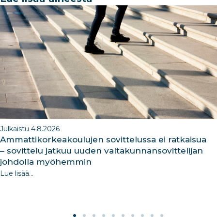
b
dI
ra
dI
o
n
m
n
o
k
Julkaistu 4.8.2026
Ammattikorkeakoulujen sovittelussa ei ratkaisua
– sovittelu jatkuu uuden valtakunnansovittelijan
johdolla myöhemmin
Lue lisää...