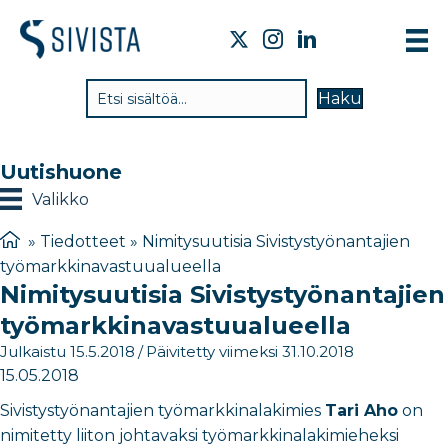
TI
Haku
VA
TY
Uutishuone
TI
Valikko
JÄ
»
Tiedotteet
»
Nimitysuutisia Sivistystyönantajien
työmarkkinavastuualueella
UU
Nimitysuutisia Sivistystyönantajien
YH
työmarkkinavastuualueella
Julkaistu 15.5.2018
/
Päivitetty viimeksi 31.10.2018
15.05.2018
Sivistystyönantajien työmarkkinalakimies
Tari Aho
on
nimitetty liiton johtavaksi työmarkkinalakimieheksi