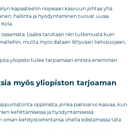
ttelyn kapasiteetin nopeaan kasvuun johtaa yhä
inen, hallinta ja hyödyntäminen tuovat uusia
 Kola.
 osaamista. Lisäksi tarvitaan niin tutkimusta kuin
lleihin, mutta myös dataan liittyvään tietosuojaan,
 jota yliopisto tulee tarjoamaan entistä enemmän
sia myös yliopiston tarjoaman
ippumatonta oppimista, jonka painoarvo kasvaa, kun
en kehittämisessä ja hyödyntämisessä
on oman kehitystoimintansa ohella edistämässä tätä