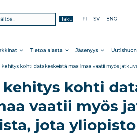
FI
SV
ENG
Haku
kkinat
Tietoa alasta
Jäsenyys
Uutishuon
kehitys kohti datakeskeistä maailmaa vaatii myös jatkuvaa
kehitys kohti dat
aa vaatii myös j
sta, jota yliopisto