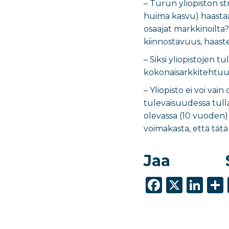
– Turun yliopiston s
huima kasvu) haastaa
osaajat markkinoilta?
kiinnostavuus, haast
– Siksi yliopistojen 
kokonaisarkkitehtuur
– Yliopisto ei voi va
tulevaisuudessa tulla
olevassa (10 vuoden)
voimakasta, että tätä 
Jaa
F
X
Li
a
n
c
k