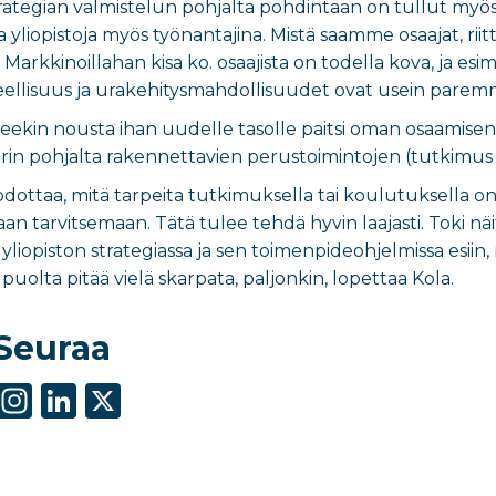
trategian valmistelun pohjalta pohdintaan on tullut myös
 yliopistoja myös työnantajina. Mistä saamme osaajat, ri
 Markkinoillahan kisa ko. osaajista on todella kova, ja es
eellisuus ja urakehitysmahdollisuudet ovat usein paremmat
tuleekin nousta ihan uudelle tasolle paitsi oman osaamisen
in pohjalta rakennettavien perustoimintojen (tutkimus ja
in odottaa, mitä tarpeita tutkimuksella tai koulutuksella 
an tarvitsemaan. Tätä tulee tehdä hyvin laajasti. Toki näit
 yliopiston strategiassa ja sen toimenpideohjelmissa esii
puolta pitää vielä skarpata, paljonkin, lopettaa Kola.
Seuraa
S
In
Li
X
h
st
n
ar
a
k