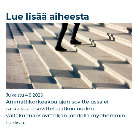
e
e
b
dI
Lue lisää aiheesta
o
n
o
k
Julkaistu 4.8.2026
Ammattikorkeakoulujen sovittelussa ei
ratkaisua – sovittelu jatkuu uuden
valtakunnansovittelijan johdolla myöhemmin
Lue lisää...