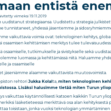
amaan entistä en
ivitetty viimeksi 19.11.2019
n uudistanut strategiaansa. Uudistettu strategia julkist
me tunnistaneet, yhdessä jäsentemme ja sidosryhmiemme 
e vaikuttavia voimia ovat: teknologinen kehitys, globali
äksi osaamisen kehittämisen merkitys tulee tulevaisuude
siä osaamiselle, tutkimukselle ja sivistykselle sekä uudi
 olemme luomassa ja kehittämässä niitä. Haluamme yhd
elle ja osaamiselle
t jäseniämme alaamme vaikuttavista muutosvoimista.
piston rehtori
Jukka Kolal
ta,
miten teknologinen keh
istossa. Lisäksi halusimme tietää miten Turun yliop
s vaikuttaa käytännöllisesti katsoen kaikkiin Turun yliopis
merkiksi lääketieteessä merkittävä osa alan kehityksestä
rottaa toisistaan, jonka vuoksi teknologian ymmärtäminen