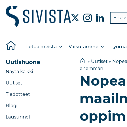
Tietoa meistä
Vaikutamme
Työmar
Uutishuone
»
Uutiset
»
Nopea 
enemmän
Näytä kaikki
Nopea 
Uutiset
maailm
Tiedotteet
Blogi
oppimi
Lausunnot