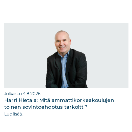
e
g
e
ra
dI
m
n
Julkaistu 4.8.2026
Harri Hietala: Mitä ammattikorkeakoulujen
toinen sovintoehdotus tarkoitti?
Lue lisää...