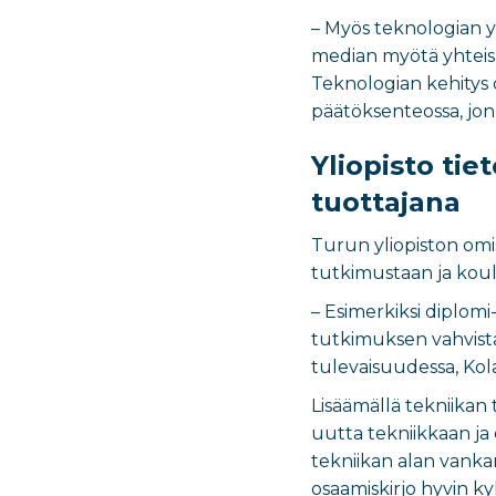
– Myös teknologian yh
median myötä yhteisk
Teknologian kehitys 
päätöksenteossa, jon
Yliopisto tie
tuottajana
Turun yliopiston omis
tutkimustaan ja kou
– Esimerkiksi diplom
tutkimuksen vahvista
tulevaisuudessa, Kol
Lisäämällä tekniikan
uutta tekniikkaan ja 
tekniikan alan vankan
osaamiskirjo hyvin k