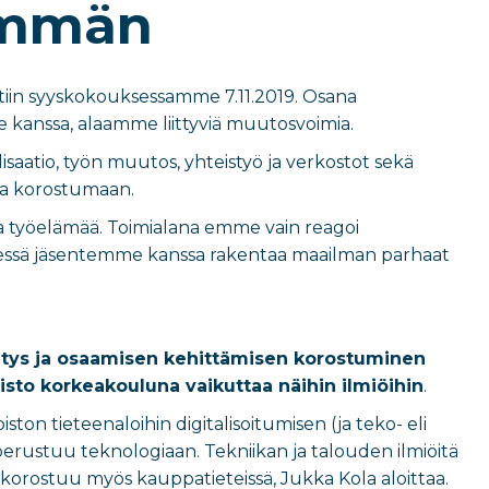
emmän
ettiin syyskokouksessamme 7.11.2019. Osana
kanssa, alaamme liittyviä muutosvoimia.
saatio, työn muutos, yhteistyö ja verkostot sekä
ssa korostumaan.
staa työelämää. Toimialana emme vain reagoi
essä jäsentemme kanssa rakentaa maailman parhaat
itys ja osaamisen kehittämisen korostuminen
isto korkeakouluna vaikuttaa näihin ilmiöihin
.
ton tieteenaloihin digitalisoitumisen (ja teko- eli
 perustuu teknologiaan. Tekniikan ja talouden ilmiöitä
 korostuu myös kauppatieteissä, Jukka Kola aloittaa.