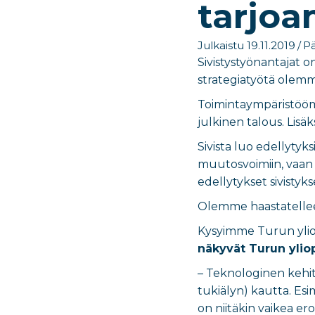
tarjo
Julkaistu 19.11.2019
/
Pä
Sivistystyönantajat o
strategiatyötä olem
Toimintaympäristöömm
julkinen talous. Lis
Sivista luo edellytyk
muutosvoimiin, vaan
edellytykset sivistyks
Olemme haastatellee
Kysyimme Turun ylio
näkyvät Turun yliop
– Teknologinen kehity
tukiälyn) kautta. Esi
on niitäkin vaikea e