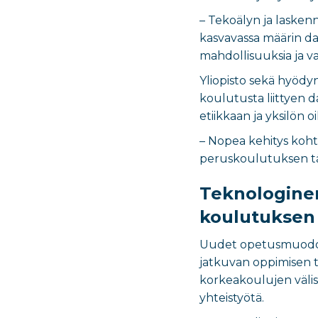
– Tekoälyn ja lasken
kasvavassa määrin da
mahdollisuuksia ja v
Yliopisto sekä hyödyn
koulutusta liittyen 
etiikkaan ja yksilön o
– Nopea kehitys koht
peruskoulutuksen tä
Teknologinen
koulutuksen
Uudet opetusmuodot 
jatkuvan oppimisen 
korkeakoulujen välis
yhteistyötä.