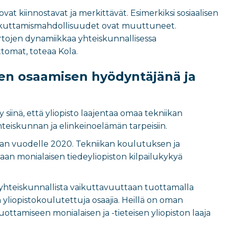
at kiinnostavat ja merkittävät. Esimerkiksi sosiaalisen
vaikuttamismahdollisuudet ovat muuttuneet.
rtojen dynamiikkaa yhteiskunnallisessa
tomat, toteaa Kola.
uden osaamisen hyödyntäjänä ja
siinä, että yliopisto laajentaa omaa tekniikan
iskunnan ja elinkeinoelämän tarpeisiin.
taan vuodelle 2020. Tekniikan koulutuksen ja
an monialaisen tiedeyliopiston kilpailukykyä
 yhteiskunnallista vaikuttavuuttaan tuottamalla
 yliopistokoulutettuja osaajia. Heillä on oman
ottamiseen monialaisen ja -tieteisen yliopiston laaja