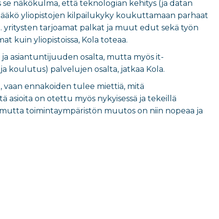
 se näkökulma, että teknologian kehitys (ja datan
ittääkö yliopistojen kilpailukyky koukuttamaan parhaat
im. yritysten tarjoamat palkat ja muut edut sekä työn
 kuin yliopistoissa, Kola toteaa.
 ja asiantuntijuuden osalta, mutta myös it-
 koulutus) palvelujen osalta, jatkaa Kola.
on, vaan ennakoiden tulee miettiä, mitä
ä asioita on otettu myös nykyisessä ja tekeillä
n, mutta toimintaympäristön muutos on niin nopeaa ja