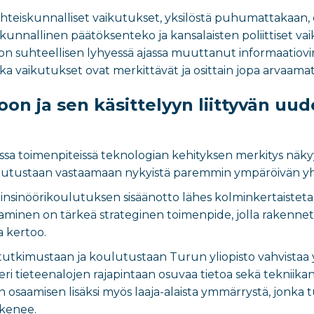
teiskunnalliset vaikutukset, yksilöstä puhumattakaan, ov
unnallinen päätöksenteko ja kansalaisten poliittiset 
on suhteellisen lyhyessä ajassa muuttanut informaatiovi
ka vaikutukset ovat merkittävät ja osittain jopa arvaamat
toon ja sen käsittelyyn liittyvän u
sa toimenpiteissä teknologian kehityksen merkitys näkyy 
lutustaan vastaamaan nykyistä paremmin ympäröivän yhte
i-insinöörikoulutuksen sisäänotto lähes kolminkertaiste
minen on tärkeä strateginen toimenpide, jolla rakenneta
a kertoo.
 tutkimustaan ja koulutustaan Turun yliopisto vahvistaa
eri tieteenalojen rajapintaan osuvaa tietoa sekä tekniikan
 osaamisen lisäksi myös laaja-alaista ymmärrystä, jonka tu
ykenee.