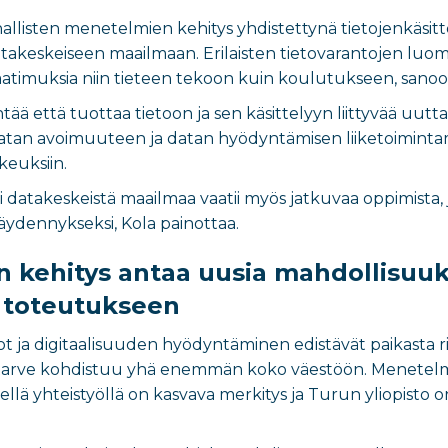
nallisten menetelmien kehitys yhdistettynä tietojenkäsi
takeskeiseen maailmaan. Erilaisten tietovarantojen luom
aatimuksia niin tieteen tekoon kuin koulutukseen, sanoo
tää että tuottaa tietoon ja sen käsittelyyn liittyvää uutta
datan avoimuuteen ja datan hyödyntämisen liiketoimintama
ikeuksiin.
i datakeskeistä maailmaa vaatii myös jatkuvaa oppimista,
ydennykseksi, Kola painottaa.
 kehitys antaa uusia mahdollisuuk
 toteutukseen
ja digitaalisuuden hyödyntäminen edistävät paikasta ri
tarve kohdistuu yhä enemmän koko väestöön. Menetelmi
ellä yhteistyöllä on kasvava merkitys ja Turun yliopisto 