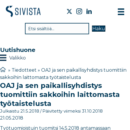
TI
Haku
VA
TY
Uutishuone
TI
Valikko
JÄ
»
Tiedotteet
»
OAJ ja sen paikallisyhdistys tuomittiin
sakkoihin laittomasta työtaistelusta
UU
OAJ ja sen paikallisyhdistys
YH
tuomittiin sakkoihin laittomasta
työtaistelusta
Julkaistu 21.5.2018
/
Päivitetty viimeksi 31.10.2018
21.05.2018
Työtuomioistuin tuomitsi 14.5.2018 antamassaan