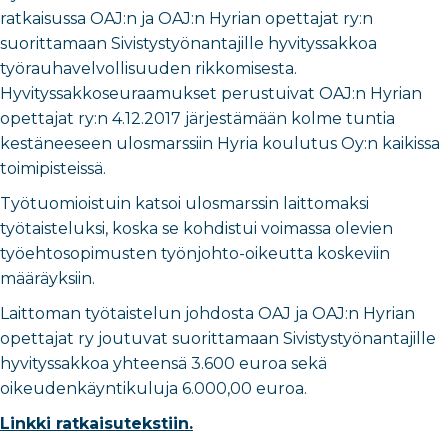
ratkaisussa OAJ:n ja OAJ:n Hyrian opettajat ry:n
suorittamaan Sivistystyönantajille hyvityssakkoa
työrauhavelvollisuuden rikkomisesta.
Hyvityssakkoseuraamukset perustuivat OAJ:n Hyrian
opettajat ry:n 4.12.2017 järjestämään kolme tuntia
kestäneeseen ulosmarssiin Hyria koulutus Oy:n kaikissa
toimipisteissä.
Työtuomioistuin katsoi ulosmarssin laittomaksi
työtaisteluksi, koska se kohdistui voimassa olevien
työehtosopimusten työnjohto-oikeutta koskeviin
määräyksiin.
Laittoman työtaistelun johdosta OAJ ja OAJ:n Hyrian
opettajat ry joutuvat suorittamaan Sivistystyönantajille
hyvityssakkoa yhteensä 3.600 euroa sekä
oikeudenkäyntikuluja 6.000,00 euroa.
Linkki ratkaisutekstiin.