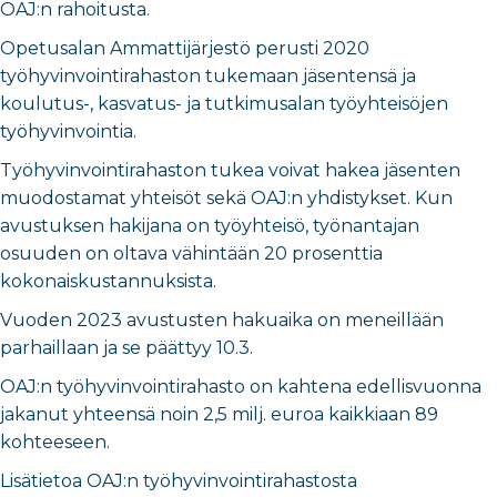
OAJ:n rahoitusta.
Opetusalan Ammattijärjestö perusti 2020
työhyvinvointirahaston tukemaan jäsentensä ja
koulutus-, kasvatus- ja tutkimusalan työyhteisöjen
työhyvinvointia.
Työhyvinvointirahaston tukea voivat hakea jäsenten
muodostamat yhteisöt sekä OAJ:n yhdistykset. Kun
avustuksen hakijana on työyhteisö, työnantajan
osuuden on oltava vähintään 20 prosenttia
kokonaiskustannuksista.
Vuoden 2023 avustusten hakuaika on meneillään
parhaillaan ja se päättyy 10.3.
OAJ:n työhyvinvointirahasto on kahtena edellisvuonna
jakanut yhteensä noin 2,5 milj. euroa kaikkiaan 89
kohteeseen.
Lisätietoa OAJ:n työhyvinvointirahastosta