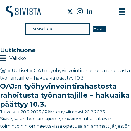
TI
Haku
VA
TY
Uutishuone
TI
Valikko
JÄ
»
Uutiset
»
OAJ:n työhyvinvointirahastosta rahoitusta
työnantajille – hakuaika päättyy 10.3.
UU
OAJ:n työhyvinvointirahastosta
YH
rahoitusta työnantajille – hakuaika
päättyy 10.3.
Julkaistu 20.2.2023
/
Päivitetty viimeksi 20.2.2023
Sivistysalan työnantajien työhyvinvointia tukeviin
toimintoihin on haettavissa opetusalan ammattijärjestön