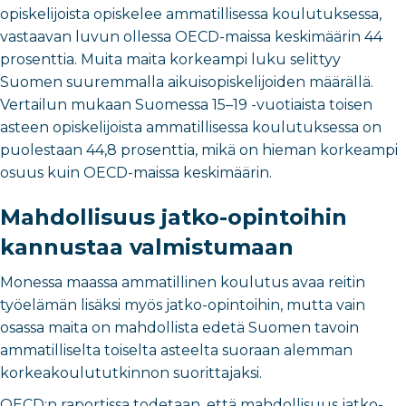
opiskelijoista opiskelee ammatillisessa koulutuksessa,
vastaavan luvun ollessa OECD-maissa keskimäärin 44
prosenttia. Muita maita korkeampi luku selittyy
Suomen suuremmalla aikuisopiskelijoiden määrällä.
Vertailun mukaan Suomessa 15–19 -vuotiaista toisen
asteen opiskelijoista ammatillisessa koulutuksessa on
puolestaan 44,8 prosenttia, mikä on hieman korkeampi
osuus kuin OECD-maissa keskimäärin.
Mahdollisuus jatko-opintoihin
kannustaa valmistumaan
Monessa maassa ammatillinen koulutus avaa reitin
työelämän lisäksi myös jatko-opintoihin, mutta vain
osassa maita on mahdollista edetä Suomen tavoin
ammatilliselta toiselta asteelta suoraan alemman
korkeakoulututkinnon suorittajaksi.
OECD:n raportissa todetaan, että mahdollisuus jatko-