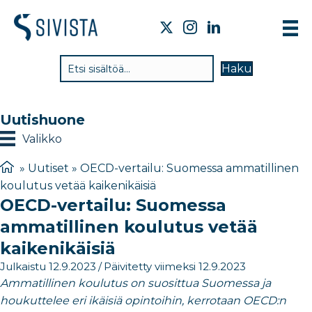
TI
Haku
VA
TY
Uutishuone
TI
Valikko
JÄ
»
Uutiset
»
OECD-vertailu: Suomessa ammatillinen
koulutus vetää kaikenikäisiä
UU
OECD-vertailu: Suomessa
YH
ammatillinen koulutus vetää
kaikenikäisiä
Julkaistu 12.9.2023
/
Päivitetty viimeksi 12.9.2023
Ammatillinen koulutus on suosittua Suomessa ja
houkuttelee eri ikäisiä opintoihin, kerrotaan OECD:n