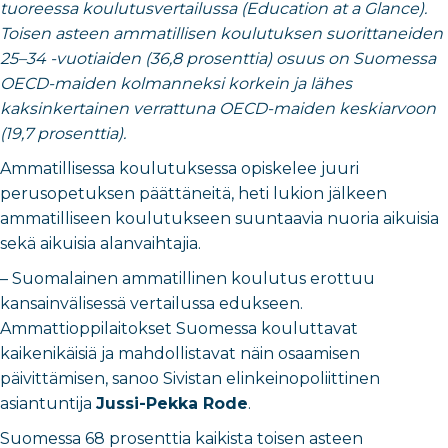
tuoreessa koulutusvertailussa (Education at a Glance).
Toisen asteen ammatillisen koulutuksen suorittaneiden
25–34 -vuotiaiden (36,8 prosenttia) osuus on Suomessa
OECD-maiden kolmanneksi korkein ja lähes
kaksinkertainen verrattuna OECD-maiden keskiarvoon
(19,7 prosenttia).
Ammatillisessa koulutuksessa opiskelee juuri
perusopetuksen päättäneitä, heti lukion jälkeen
ammatilliseen koulutukseen suuntaavia nuoria aikuisia
sekä aikuisia alanvaihtajia.
– Suomalainen ammatillinen koulutus erottuu
kansainvälisessä vertailussa edukseen.
Ammattioppilaitokset Suomessa kouluttavat
kaikenikäisiä ja mahdollistavat näin osaamisen
päivittämisen, sanoo Sivistan elinkeinopoliittinen
asiantuntija
Jussi-Pekka Rode
.
Suomessa 68 prosenttia kaikista toisen asteen