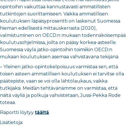
opintoihin vaikuttaa kannustavasti ammatillisten
tutkintojen suorittamiseen. Vaikka ammatillisen
koulutuksen läpäisyprosentti on laskenut Suomessa
hieman edellisestä mittauskerrasta (2020),
valmistuminen on OECD:n mukaan todennäköisempää
koulutusohjelmissa, joilta on pääsy korkea-asteelle.
Suomessa väylä jatko-opintoihin toimiikin OECD:n
mukaan koulutuksen asemaa vahvistavana tekijänä.
– Yleinen jatko-opintokelpoisuus varmistaa sen, että
toisen asteen ammatillisen koulutuksen ei tarvitse olla
päätepiste, vaan se voi olla lähtölaukaus, vaikka
tutkijaksi. Meidän tehtävänämme on varmistaa, että
näitä väyliä ja polkuja vahvistetaan, Jussi-Pekka Rode
toteaa.
Raportti löytyy
täältä
.
Lisätietoja: