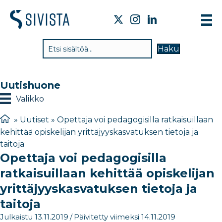
TI
Haku
VA
TY
Uutishuone
TI
Valikko
JÄ
»
Uutiset
»
Opettaja voi pedagogisilla ratkaisuillaan
kehittää opiskelijan yrittäjyyskasvatuksen tietoja ja
UU
taitoja
Opettaja voi pedagogisilla
YH
ratkaisuillaan kehittää opiskelijan
yrittäjyyskasvatuksen tietoja ja
taitoja
Julkaistu 13.11.2019
/
Päivitetty viimeksi 14.11.2019