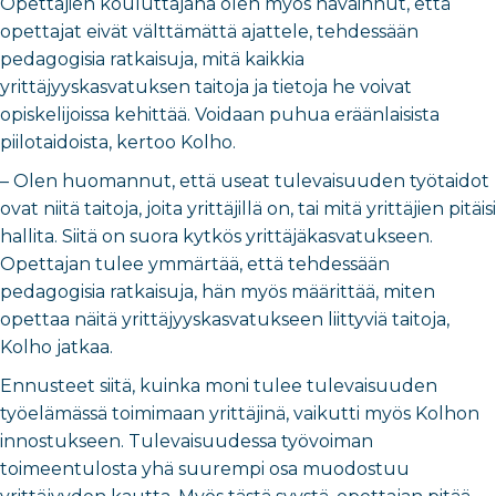
Opettajien kouluttajana olen myös havainnut, että
opettajat eivät välttämättä ajattele, tehdessään
pedagogisia ratkaisuja, mitä kaikkia
yrittäjyyskasvatuksen taitoja ja tietoja he voivat
opiskelijoissa kehittää. Voidaan puhua eräänlaisista
piilotaidoista, kertoo Kolho.
– Olen huomannut, että useat tulevaisuuden työtaidot
ovat niitä taitoja, joita yrittäjillä on, tai mitä yrittäjien pitäisi
hallita. Siitä on suora kytkös yrittäjäkasvatukseen.
Opettajan tulee ymmärtää, että tehdessään
pedagogisia ratkaisuja, hän myös määrittää, miten
opettaa näitä yrittäjyyskasvatukseen liittyviä taitoja,
Kolho jatkaa.
Ennusteet siitä, kuinka moni tulee tulevaisuuden
työelämässä toimimaan yrittäjinä, vaikutti myös Kolhon
innostukseen. Tulevaisuudessa työvoiman
toimeentulosta yhä suurempi osa muodostuu