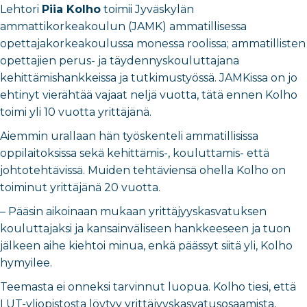
Lehtori
Piia Kolho
toimii Jyväskylän
ammattikorkeakoulun (JAMK) ammatillisessa
opettajakorkeakoulussa monessa roolissa; ammatillisten
opettajien perus- ja täydennyskouluttajana
kehittämishankkeissa ja tutkimustyössä. JAMKissa on jo
ehtinyt vierähtää vajaat neljä vuotta, tätä ennen Kolho
toimi yli 10 vuotta yrittäjänä.
Aiemmin urallaan hän työskenteli ammatillisissa
oppilaitoksissa sekä kehittämis-, kouluttamis- että
johtotehtävissä. Muiden tehtäviensä ohella Kolho on
toiminut yrittäjänä 20 vuotta.
– Pääsin aikoinaan mukaan yrittäjyyskasvatuksen
kouluttajaksi ja kansainväliseen hankkeeseen ja tuon
jälkeen aihe kiehtoi minua, enkä päässyt siitä yli, Kolho
hymyilee.
Teemasta ei onneksi tarvinnut luopua. Kolho tiesi, että
LUT-yliopistosta löytyy yrittäjyyskasvatusosaamista,