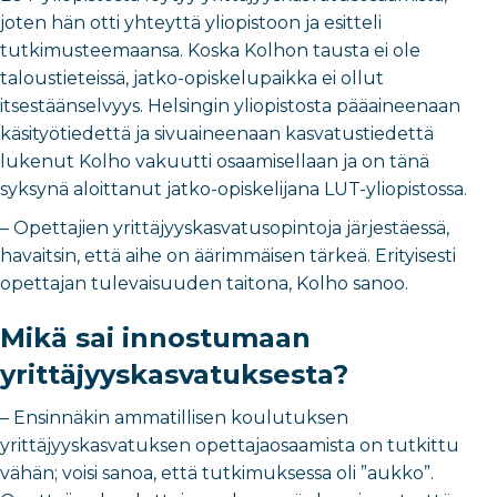
joten hän otti yhteyttä yliopistoon ja esitteli
tutkimusteemaansa. Koska Kolhon tausta ei ole
taloustieteissä, jatko-opiskelupaikka ei ollut
itsestäänselvyys. Helsingin yliopistosta pääaineenaan
käsityötiedettä ja sivuaineenaan kasvatustiedettä
lukenut Kolho vakuutti osaamisellaan ja on tänä
syksynä aloittanut jatko-opiskelijana LUT-yliopistossa.
– Opettajien yrittäjyyskasvatusopintoja järjestäessä,
havaitsin, että aihe on äärimmäisen tärkeä. Erityisesti
opettajan tulevaisuuden taitona, Kolho sanoo.
Mikä sai innostumaan
yrittäjyyskasvatuksesta?
– Ensinnäkin ammatillisen koulutuksen
yrittäjyyskasvatuksen opettajaosaamista on tutkittu
vähän; voisi sanoa, että tutkimuksessa oli ”aukko”.