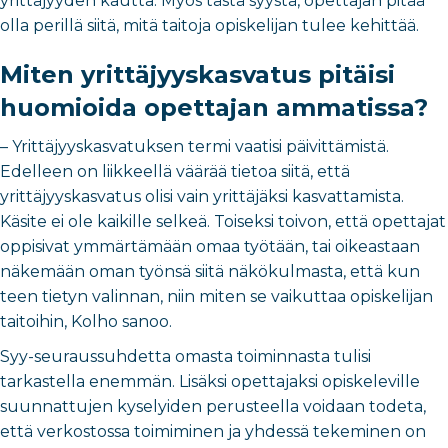
yrittäjyyden kautta. Myös tästä syystä, opettajan pitää
olla perillä siitä, mitä taitoja opiskelijan tulee kehittää.
Miten yrittäjyyskasvatus pitäisi
huomioida opettajan ammatissa?
– Yrittäjyyskasvatuksen termi vaatisi päivittämistä.
Edelleen on liikkeellä väärää tietoa siitä, että
yrittäjyyskasvatus olisi vain yrittäjäksi kasvattamista.
Käsite ei ole kaikille selkeä. Toiseksi toivon, että opettajat
oppisivat ymmärtämään omaa työtään, tai oikeastaan
näkemään oman työnsä siitä näkökulmasta, että kun
teen tietyn valinnan, niin miten se vaikuttaa opiskelijan
taitoihin, Kolho sanoo.
Syy-seuraussuhdetta omasta toiminnasta tulisi
tarkastella enemmän. Lisäksi opettajaksi opiskeleville
suunnattujen kyselyiden perusteella voidaan todeta,
että verkostossa toimiminen ja yhdessä tekeminen on