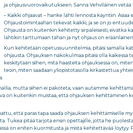
ja ohjausvuorovaikutukseen. Sanna Vehviläinen vetää I
– Kaikki ohjaavat – hanke lähti lennosta käyntiin. Asiaa 
Ohjaustoimintaahan tekevät kaikki, ja se on jo entuud
Ohjausta on kuitenkin kehitetty sirpaleisesti, eivätkä k
lähtikin tarttumaan tähän ja nyt ohjaus on eräänlainen
Kun kehitetään opetussuunnitelmia, pitäisi samalla ka
ohjausta. Ohjauksen näkökulmaa pitäisi olla kaikessa 
keskitytään siihen, mitä haasteita ohjauksessa on, miten
teoin, miten saadaan yliopistotasolla kirkastettua yhte
a.
allia, mutta siihen ei pakoteta, vaan autamme kehittäm
yvä on kuitenkin muistaa, että ohjauksen kehittäminen k
mattu, että paras tapa saada ohjauksen kehittämiselle m
oita. Tukea pitää tarjota ensin opettajille, jotta he puolest
issä on eniten kuormitusta ja mistä kehitettävää löytyy.