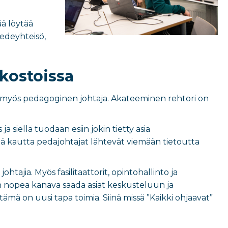
ää löytää
iedeyhteisö,
kostoissa
a on myös pedagoginen johtaja. Akateeminen rehtori on
 siellä tuodaan esiin jokin tietty asia
itä kautta pedajohtajat lähtevät viemään tietoutta
tajia. Myös fasilitaattorit, opintohallinto ja
on nopea kanava saada asiat keskusteluun ja
 tämä on uusi tapa toimia. Siinä missä ”Kaikki ohjaavat”