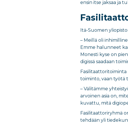
ensin itse jaksaa ja t
Fasilitaat
Itä-Suomen yliopiston 
– Meillä oli inhimill
Emme halunneet kaata
Monesti kyse on pieni
digissä saadaan toimi
Fasilitaattoritoimint
toiminto, vaan työtä 
– Välitämme yhteistyö
arvoinen asia on, mite
kuvattu, mitä digiope
Fasilitaattoriryhmä 
tehdään yli tiedekun