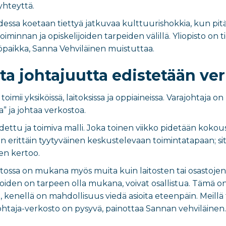
yhteyttä.
essa koetaan tiettyä jatkuvaa kulttuurishokkia, kun pit
oiminnan ja opiskelijoiden tarpeiden välillä. Yliopisto on t
paikka, Sanna Vehviläinen muistuttaa.
a johtajuutta edistetään ver
oimii yksiköissä, laitoksissa ja oppiaineissa. Varajohtaj
” ja johtaa verkostoa.
ttu ja toimiva malli. Joka toinen viikko pidetään kokous ja
en erittäin tyytyväinen keskustelevaan toimintatapaan; s
nen kertoo.
ossa on mukana myös muita kuin laitosten tai osastojen joh
 joiden on tarpeen olla mukana, voivat osallistua. Tämä 
ä, kenellä on mahdollisuus viedä asioita eteenpäin. Meillä
ohtaja-verkosto on pysyvä, painottaa Sannan vehviläinen.