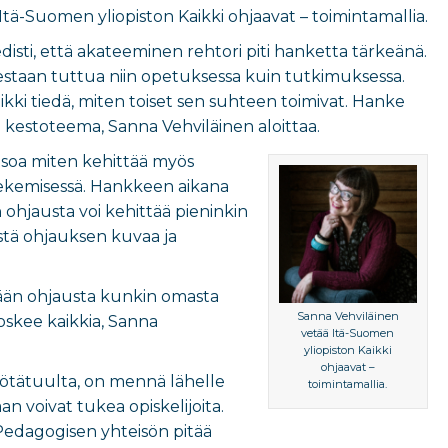
tä-Suomen yliopiston Kaikki ohjaavat – toimintamallia.
edisti, että akateeminen rehtori piti hanketta tärkeänä.
estaan tuttua niin opetuksessa kuin tutkimuksessa.
aikki tiedä, miten toiset sen suhteen toimivat. Hanke
 kestoteema, Sanna Vehviläinen aloittaa.
tsoa miten kehittää myös
tekemisessä. Hankkeen aikana
 ohjausta voi kehittää pieninkin
istä ohjauksen kuvaa ja
ään ohjausta kunkin omasta
Sanna Vehviläinen
oskee kaikkia, Sanna
vetää Itä-Suomen
yliopiston Kaikki
ohjaavat –
yötätuulta, on mennä lähelle
toimintamallia.
aan voivat tukea opiskelijoita.
 Pedagogisen yhteisön pitää