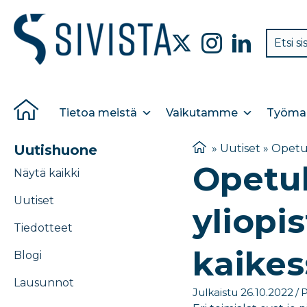
Tietoa meistä
Vaikutamme
Työmar
Uutishuone
»
Uutiset
»
Opetu
Opetu
Näytä kaikki
Uutiset
yliopi
Tiedotteet
kaike
Blogi
Lausunnot
Julkaistu 26.10.2022
/
P