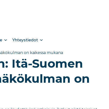
e
Yhteystiedot
 näkökulman on kaikessa mukana
n: Itä-Suomen
 näkökulman on