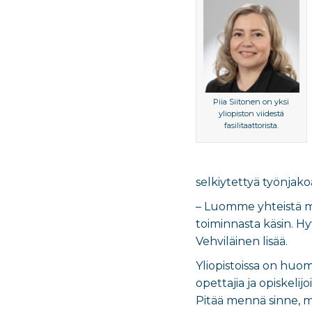
Piia Siitonen on yksi
yliopiston viidestä
fasilitaattorista.
selkiytettyä työnjako
– Luomme yhteistä m
toiminnasta käsin. H
Vehviläinen lisää.
Yliopistoissa on huo
opettajia ja opiskelij
Pitää mennä sinne, m