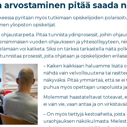
 arvostaminen pitää saada n
keessa pyritään myös tutkimaan opiskelijoiden polarisoit
men yliopiston opiskelijat.
a ohjaustarpeita. Pitää tunnista ydinprosessit, joihin ohja
simmäisen vuoden ohjaukseen ja yhteisöllisyyteen, niin
ämään voi katketa. Siksi on tärkeä tarkastella näitä polkuja
tunnistaa prosessit, joita ohjataan ja opiskelijoiden erila
– Kaiken kaikkiaan haluamme lisätä op
nähdä vain velvollisuutena tai rasit
näkyväksi. Pitää ymmärtää, että se ei 
puhua myös opettajan urapoluista ja m
Molemmat haastateltavat toteavat, että
ei vain vie, vaan antaa ja on virkistävä
– On myös tiettyjä kestoaiheita, jois
uraohjauksen näkökulmasta. Mielest