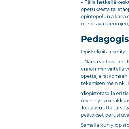
– Tällä hetkellä kes
opetuksesta tai etäo
opintopolun aikana opi
mietittävä luentojen,
Pedagogist
Opiskelijoita mietity
– Nämä valtavat mull
ennemmin viritellä v
opettajia ratkomaan 
tekemisen meininki,
Yliopistotasolla eri 
revennyt voimakkaasti
Joustavuutta tarvitaa
päätökset perustuvat
Samalla kun yliopisto