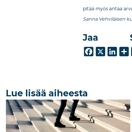
pitää myös antaa arvo
Sanna Vehviläisen ku
Jaa
F
X
Li
a
n
c
k
e
e
b
dI
Lue lisää aiheesta
o
n
o
k