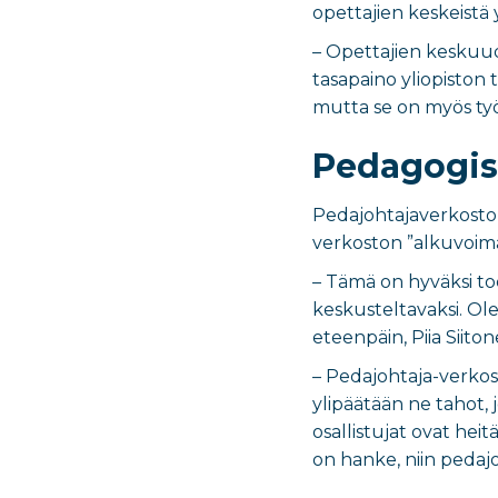
opettajien keskeistä 
– Opettajien keskuud
tasapaino yliopiston t
mutta se on myös työ
Pedagogist
Pedajohtajaverkosto t
verkoston ”alkuvoima
– Tämä on hyväksi tode
keskusteltavaksi. Ol
eteenpäin, Piia Siito
– Pedajohtaja-verkost
ylipäätään ne tahot,
osallistujat ovat heit
on hanke, niin pedaj