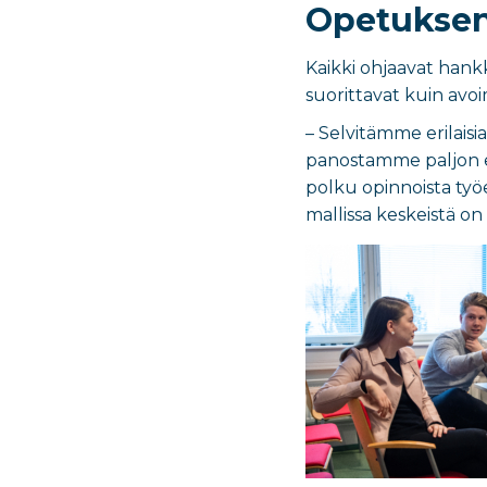
Opetuksen
Kaikki ohjaavat hank
suorittavat kuin avoi
– Selvitämme erilaisi
panostamme paljon en
polku opinnoista työel
mallissa keskeistä on 