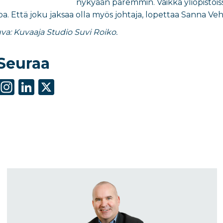
nykyään paremmin. Vaikka yliopistois
a. Että joku jaksaa olla myös johtaja, lopettaa Sanna Veh
va: Kuvaaja Studio Suvi Roiko.
Seuraa
S
In
Li
X
h
st
n
ar
a
k
e
g
e
ra
dI
m
n