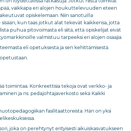
n on löydettävissä ratkaisuja. Jotkut niistä toimivat
empää, vaikkapa eri alojen houkuttelevuuden eteen
 hakeutuvat opiskelemaan. Niin sanotuilla
 sisään, kun taas jotkut alat tekevät kaikkensa, jotta
ta puhua pitovoimasta eli siitä, että opiskelijat eivät
työmarkkinoille valmistuu tarpeeksi eri alojen osaajia.
teemasta eli opetuksesta ja sen kehittämisestä.
ä opetustaan.
ä toimintaa. Konkreettisia tekoja ovat verkko- ja
minen ja ns. pedajohtajaverkosto sekä Kaikki
muotopedagogiikan fasilitaattoreista. Hän on yksi
kielikeskuksessa.
ori, joka on perehtynyt erityisesti aikuiskasvatukseen