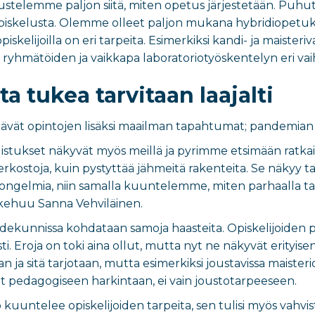
kustelemme paljon siitä, miten opetus järjestetään. Puh
piskelusta. Olemme olleet paljon mukana hybridiopetuks
skelijoilla on eri tarpeita. Esimerkiksi kandi- ja maisteri
 ryhmätöiden ja vaikkapa laboratoriotyöskentelyn eri vaihe
a tukea tarvitaan laajalti
ttävät opintojen lisäksi maailman tapahtumat; pandemian j
istukset näkyvät myös meillä ja pyrimme etsimään ratkais
erkostoja, kuin pystyttää jähmeitä rakenteita. Se näkyy
ongelmia, niin samalla kuuntelemme, miten parhaalla ta
 kehuu Sanna Vehviläinen.
tiedekunnissa kohdataan samoja haasteita. Opiskelijoiden p
. Eroja on toki aina ollut, mutta nyt ne näkyvät erityisen
n ja sitä tarjotaan, mutta esimerkiksi joustavissa maisteri
 pedagogiseen harkintaan, ei vain joustotarpeeseen.
 kuuntelee opiskelijoiden tarpeita, sen tulisi myös vahvis