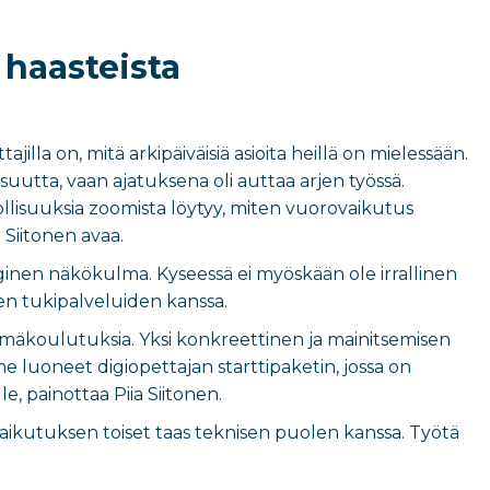
 haasteista
illa on, mitä arkipäiväisiä asioita heillä on mielessään.
tta, vaan ajatuksena oli auttaa arjen työssä.
ollisuuksia zoomista löytyy, miten vuorovaikutus
 Siitonen avaa.
oginen näkökulma. Kyseessä ei myöskään ole irrallinen
sen tukipalveluiden kanssa.
täsmäkoulutuksia. Yksi konkreettinen ja mainitsemisen
emme luoneet digiopettajan starttipaketin, jossa on
, painottaa Piia Siitonen.
aikutuksen toiset taas teknisen puolen kanssa. Työtä