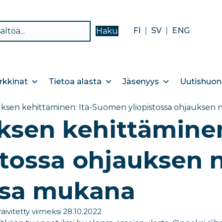
FI
SV
ENG
Haku
kkinat
Tietoa alasta
Jäsenyys
Uutishuon
ksen kehittäminen: Itä-Suomen yliopistossa ohjauksen
ksen kehittämine
stossa ohjauksen
ssa mukana
äivitetty viimeksi 28.10.2022