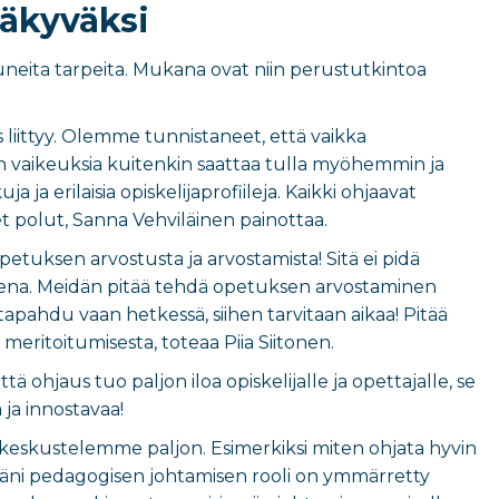
äkyväksi
uneita tarpeita. Mukana ovat niin perustutkintoa
us liittyy. Olemme tunnistaneet, että vaikka
 vaikeuksia kuitenkin saattaa tulla myöhemmin ja
 ja erilaisia opiskelijaprofiileja. Kaikki ohjaavat
iset polut, Sanna Vehviläinen painottaa.
etuksen arvostusta ja arvostamista! Sitä ei pidä
teena. Meidän pitää tehdä opetuksen arvostaminen
tapahdu vaan hetkessä, siihen tarvitaan aikaa! Pitää
eritoitumisesta, toteaa Piia Siitonen.
 ohjaus tuo paljon iloa opiskelijalle ja opettajalle, se
ä ja innostavaa!
ta keskustelemme paljon. Esimerkiksi miten ohjata hyvin
äni pedagogisen johtamisen rooli on ymmärretty