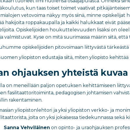
 pitkään tuoneet ilmi huolensa osaajapulasta. Onneksi siihe
koulutus, kun taas toiset toimet vaativat pitkäjänteis
oimialojen vetovoima näkyy myös siinä, minne opiskelijat
tää hakijoita roppakaupalla ja kaikki halukkaat eivät pääse
ijoita. Opiskelijoiden houkuttelevuuden lisäksi on oleellis
a valmistuvat. Kyse on mitä suurimassa määrin siitä, että 
puhumme opiskelijoiden pitovoimaan liittyvästä tärkeästä 
omen yliopiston edustajia siitä, miten yliopisto kehittä
an ohjauksen yhteistä kuvaa
la on meneillään paljon opetuksen kehittämiseen liittyvä
fasilitaattoritoiminta, pedagogisen johtamisen vahvista
llin rakentaminen.
asian yliopistonlehtori ja yksi yliopiston verkko- ja moni
silitaattorista, joita on yksi jokaisessa tiedekunnassa sekä 
Sanna Vehviläinen
on opinto- ja uraohjauksen profess