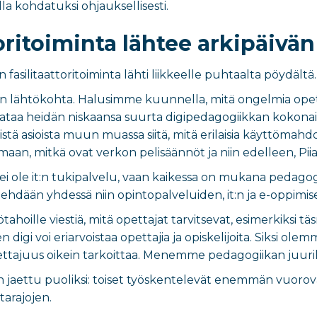
ulla kohdatuksi ohjauksellisesti.
toritoiminta lähtee arkipäivän
fasilitaattoritoiminta lähti liikkeelle puhtaalta pöydältä.
inen lähtökohta. Halusimme kuunnella, mitä ongelmia opettaj
a heidän niskaansa suurta digipedagogiikkan kokonaisuu
stä asioista muun muassa siitä, mitä erilaisia käyttömahd
maan, mitkä ovat verkon pelisäännöt ja niin edelleen, Piia
a ei ole it:n tukipalvelu, vaan kaikessa on mukana pedag
tehdään yhdessä niin opintopalveluiden, it:n ja e-oppimi
tahoille viestiä, mitä opettajat tarvitsevat, esimerkiksi 
n digi voi eriarvoistaa opettajia ja opiskelijoita. Siksi ol
ttajuus oikein tarkoittaa. Menemme pedagogiikan juurille
on jaettu puoliksi: toiset työskentelevät enemmän vuorov
tarajojen.