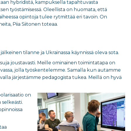
utaan hybridistä, kampuksella tapahtuvasta
en työstämisessä. Oleellista on huomata, että
vaiheessa opintoja tulee rytmittää eri tavoin. On
ita, Piia Siitonen toteaa.
älkeinen tilanne ja Ukrainassa käynnissä oleva sota.
uja joustavasti. Meille ominainen toimintatapa on
 tavassa, jolla työskentelemme. Samalla kun autamme
valla järjestämme pedagogista tukea. Meillä on hyvä
olarisaatio on
 selkeästi.
opinnoissa
taa