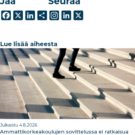
Jaa
Seuraa
F
X
Li
S
In
Li
X
a
n
h
st
n
c
k
ar
a
k
e
e
e
g
e
Lue lisää aiheesta
b
dI
ra
dI
o
n
m
n
o
k
Julkaistu 4.8.2026
Ammattikorkeakoulujen sovittelussa ei ratkaisua