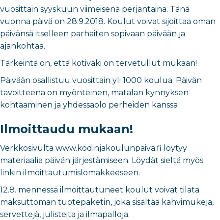
vuosittain syyskuun viimeisenä perjantaina. Tänä
vuonna päivä on 28.9.2018. Koulut voivat sijoittaa oman
päivänsä itselleen parhaiten sopivaan päivään ja
ajankohtaa.
Tärkeintä on, että kotiväki on tervetullut mukaan!
Päivään osallistuu vuosittain yli 1000 koulua. Päivän
tavoitteena on myönteinen, matalan kynnyksen
kohtaaminen ja yhdessäolo perheiden kanssa
Ilmoittaudu mukaan!
Verkkosivulta www.kodinjakoulunpaiva.fi löytyy
materiaalia päivän järjestämiseen. Löydät sieltä myös
linkin ilmoittautumislomakkeeseen.
12.8. mennessä ilmoittautuneet koulut voivat tilata
maksuttoman tuotepaketin, joka sisältää kahvimukeja,
servettejä, julisteita ja ilmapalloja.