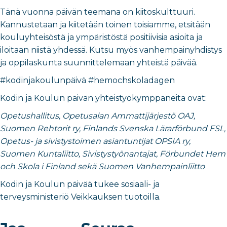
Tänä vuonna päivän teemana on kiitoskulttuuri.
Kannustetaan ja kiitetään toinen toisiamme, etsitään
kouluyhteisöstä ja ympäristöstä positiivisia asioita ja
iloitaan niistä yhdessä. Kutsu myös vanhempainyhdistys
ja oppilaskunta suunnittelemaan yhteistä päivää.
#kodinjakoulunpäivä #hemochskoladagen
Kodin ja Koulun päivän yhteistyökymppaneita ovat:
Opetushallitus, Opetusalan Ammattijärjestö OAJ,
Suomen Rehtorit ry, Finlands Svenska Lärarförbund FSL,
Opetus- ja sivistystoimen asiantuntijat OPSIA ry,
Suomen Kuntaliitto, Sivistystyönantajat, Förbundet Hem
och Skola i Finland sekä Suomen Vanhempainliitto
Kodin ja Koulun päivää tukee sosiaali- ja
terveysministeriö Veikkauksen tuotoilla.