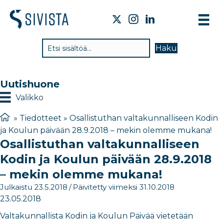
TI
Haku
VA
TY
Uutishuone
TI
Valikko
JÄ
»
Tiedotteet
»
Osallistuthan valtakunnalliseen Kodin
ja Koulun päivään 28.9.2018 – mekin olemme mukana!
UU
Osallistuthan valtakunnalliseen
YH
Kodin ja Koulun päivään 28.9.2018
– mekin olemme mukana!
Julkaistu 23.5.2018
/
Päivitetty viimeksi 31.10.2018
23.05.2018
Valtakunnallista Kodin ja Koulun Päivää vietetään