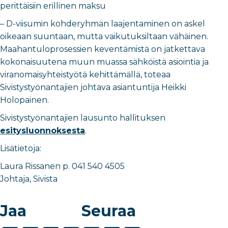
perittäisiin erillinen maksu
– D-viisumin kohderyhmän laajentaminen on askel
oikeaan suuntaan, mutta vaikutuksiltaan vähäinen.
Maahantuloprosessien keventämistä on jatkettava
kokonaisuutena muun muassa sähköistä asiointia ja
viranomaisyhteistyötä kehittämällä, toteaa
Sivistystyönantajien johtava asiantuntija Heikki
Holopainen.
Sivistystyönantajien lausunto hallituksen
esitysluonnoksesta
.
Lisätietoja:
Laura Rissanen p. 041 540 4505
Johtaja, Sivista
Jaa
Seuraa