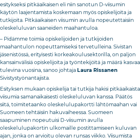
esitykseksi pitkäaikaisen eli niin sanotun D-viisumin
käytön laajentamista koskemaan myös opiskelijoita ja
tutkijoita. Pitkäaikaisen viisumin avulla nopeutettaisiin
oleskeluluvan saaneiden maahantuloa.
– Pidämme toimia opiskelijoiden ja tutkijoiden
maahantulon nopeuttamiseksi tervetulleina. Sivistan
jäsenistössä, erityisesti korkeakoulusektorilla, on paljon
kansainvälisiä opiskelijoita ja työntekijöitä ja määrä kasvaa
tulevina vuosina, sanoo johtaja
Laura Rissanen
Sivistystyönantajista.
Esityksen mukaan opiskelija tai tutkija hakisi pitkäaikaista
viisumia samanaikaisesti oleskeluluvan kanssa. Päätös
siitä, toimitetaanko oleskelulupakortti lähtömaahan vai
Suomeen tehtäisiin hakuvaiheessa. Suomeen
saapuminen nopeutuisi D-viisumin avulla
oleskelulupakortin ulkomaille postittamiseen kuluvan
ajan, jonka on arvioitu olevan runsas viikko. Viisumista