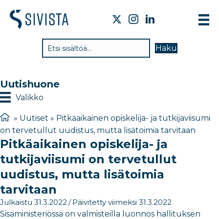
TI
Haku
VA
TY
Uutishuone
TI
Valikko
JÄ
»
Uutiset
»
Pitkäaikainen opiskelija- ja tutkijaviisumi
on tervetullut uudistus, mutta lisätoimia tarvitaan
UU
Pitkäaikainen opiskelija- ja
YH
tutkijaviisumi on tervetullut
uudistus, mutta lisätoimia
tarvitaan
Julkaistu 31.3.2022
/
Päivitetty viimeksi 31.3.2022
Sisäministeriössä on valmisteilla luonnos hallituksen