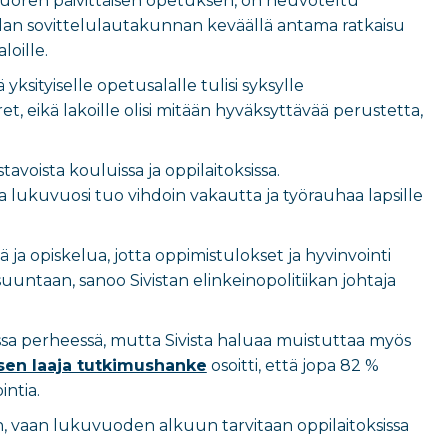
nuoren päivittäisen opetuksen, on neuvoteltu
alan sovittelulautakunnan keväällä antama ratkaisu
loille.
yksityiselle opetusalalle tulisi syksylle
ret, eikä lakoille olisi mitään hyväksyttävää perustetta,
oista kouluissa ja oppilaitoksissa.
va lukuvuosi tuo vihdoin vakautta ja työrauhaa lapsille
 ja opiskelua, jotta oppimistulokset ja hyvinvointi
untaan, sanoo Sivistan elinkeinopolitiikan johtaja
ssa perheessä, mutta Sivista haluaa muistuttaa myös
sen laaja tutkimushanke
osoitti, että jopa 82 %
intia.
n, vaan lukuvuoden alkuun tarvitaan oppilaitoksissa