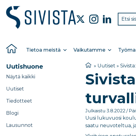
Tietoa meistä
Vaikutamme
Työmar
Uutishuone
»
Uutiset
»
Sivist
Sivist
Näytä kaikki
Uutiset
turval
Tiedotteet
Julkaistu 3.8.2022
/
Päi
Blogi
Uusi lukuvuosi koului
Lausunnot
saatu neuvoteltua, 