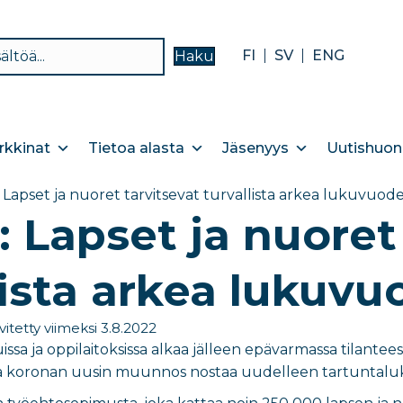
FI
SV
ENG
Haku
kkinat
Tietoa alasta
Jäsenyys
Uutishuon
a: Lapset ja nuoret tarvitsevat turvallista arkea lukuvu
a: Lapset ja nuoret
lista arkea lukuv
vitetty viimeksi 3.8.2022
ssa ja oppilaitoksissa alkaa jälleen epävarmassa tilantee
ja koronan uusin muunnos nostaa uudelleen tartuntaluk