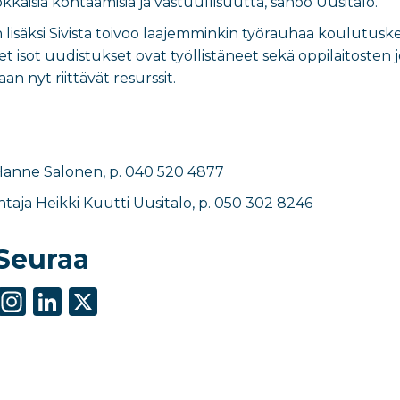
okkaisia kohtaamisia ja vastuullisuutta, sanoo Uusitalo.
isäksi Sivista toivoo laajemminkin työrauhaa koulutuskent
et isot uudistukset ovat työllistäneet sekä oppilaitosten 
n nyt riittävät resurssit.
Hanne Salonen, p. 040 520 4877
ohtaja Heikki Kuutti Uusitalo, p. 050 302 8246
Seuraa
S
In
Li
X
h
st
n
ar
a
k
e
g
e