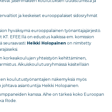
 tukevat jäsenmaiden koulutuksen uudistumista ja
envaltiot ja keskeiset eurooppalaiset sidosryhmät
on hyväksymä eurooppalainen työnantajajärjestö.
t KT. EFEE:llä on edustus kaikissa em. komission
ä seuraavasti:
Heikki Holopainen
on nimitetty
ajäseksi.
n korkeakoulujen yhteistyön kehittäminen,
rmistus. Aikuiskoulutusryhmässä käsitellään
isten koulutustyönantajien näkemyksiä myös
 johtava asiantuntija Heikki Holopainen.
umppaneiden kanssa. Aihe on tärkeä koko Euroopan
kka Rode.