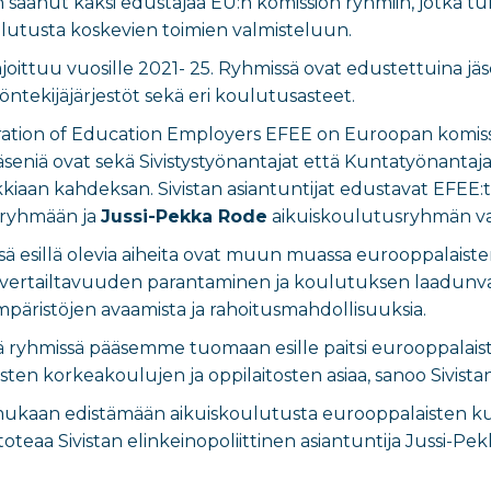
on saanut kaksi edustajaa EU:n komission ryhmiin, jotka
ulutusta koskevien toimien valmisteluun.
joittuu vuosille 2021- 25. Ryhmissä ovat edustettuina jäs
öntekijäjärjestöt sekä eri koulutusasteet.
tion of Education Employers EFEE on Euroopan komissi
seniä ovat sekä Sivistystyönantajat että Kuntatyönantaja
ikkiaan kahdeksan. Sivistan asiantuntijat edustavat EFEE:t
ryhmään ja
Jussi-Pekka Rode
aikuiskoulutusryhmän var
 esillä olevia aiheita ovat muun muassa eurooppalaiste
n vertailtavuuden parantaminen ja koulutuksen laadunva
mpäristöjen avaamista ja rahoitusmahdollisuuksia.
sä ryhmissä pääsemme tuomaan esille paitsi eurooppala
en korkeakoulujen ja oppilaitosten asiaa, sanoo Sivistan
mukaan edistämään aikuiskoulutusta eurooppalaisten k
oteaa Sivistan elinkeinopoliittinen asiantuntija Jussi-Pe