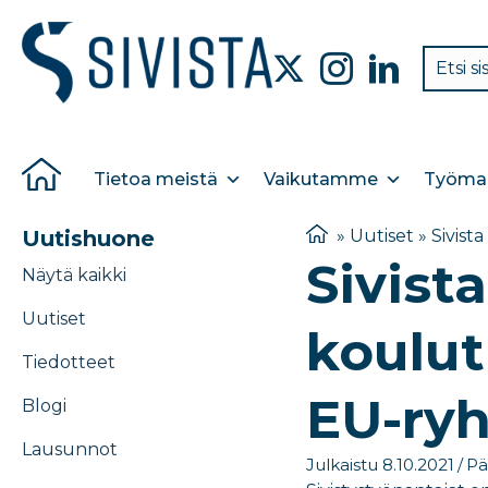
Tietoa meistä
Vaikutamme
Työmar
Uutishuone
»
Uutiset
»
Sivist
Sivist
Näytä kaikki
Uutiset
koulut
Tiedotteet
EU-ry
Blogi
Lausunnot
Julkaistu 8.10.2021
/
Pä