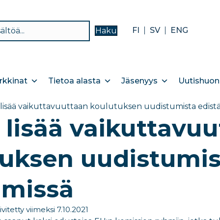
FI
SV
ENG
Haku
kkinat
Tietoa alasta
Jäsenyys
Uutishuon
a lisää vaikuttavuuttaan koulutuksen uudistumista edist
a lisää vaikuttavu
uksen uudistumis
hmissä
ivitetty viimeksi 7.10.2021