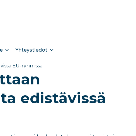
e
Yhteystiedot
ävissä EU-ryhmissä
uttaan
ta edistävissä