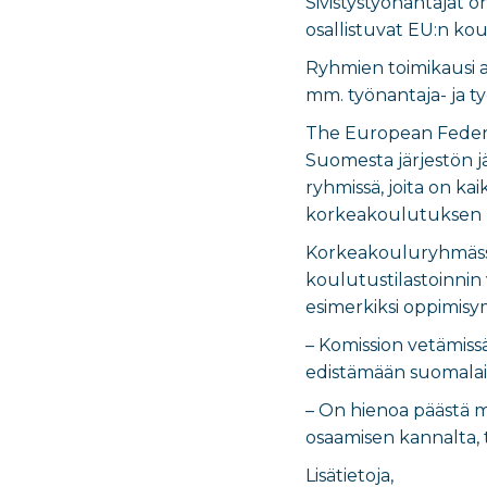
Sivistystyönantajat 
osallistuvat EU:n ko
Ryhmien toimikausi a
mm. työnantaja- ja ty
The European Federa
Suomesta järjestön jä
ryhmissä, joita on ka
korkeakoulutuksen 
Korkeakouluryhmässä
koulutustilastoinni
esimerkiksi oppimisy
– Komission vetämis
edistämään suomalaist
– On hienoa päästä 
osaamisen kannalta, t
Lisätietoja,