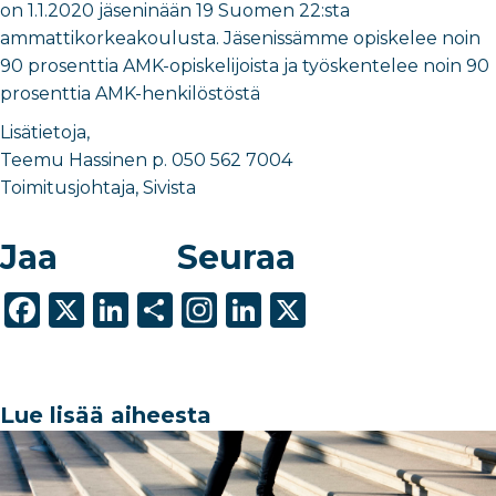
on 1.1.2020 jäseninään 19 Suomen 22:sta
ammattikorkeakoulusta. Jäsenissämme opiskelee noin
90 prosenttia AMK-opiskelijoista ja työskentelee noin 90
prosenttia AMK-henkilöstöstä
Lisätietoja,
Teemu Hassinen p. 050 562 7004
Toimitusjohtaja, Sivista
Jaa
Seuraa
F
X
Li
S
In
Li
X
a
n
h
st
n
c
k
ar
a
k
e
e
e
g
e
Lue lisää aiheesta
b
dI
ra
dI
o
n
m
n