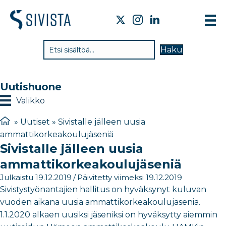
TI
Haku
VA
TY
Uutishuone
TI
Valikko
JÄ
»
Uutiset
»
Sivistalle jälleen uusia
ammattikorkeakoulujäseniä
UU
Sivistalle jälleen uusia
YH
ammattikorkeakoulujäseniä
Julkaistu 19.12.2019
/
Päivitetty viimeksi 19.12.2019
Sivistystyönantajien hallitus on hyväksynyt kuluvan
vuoden aikana uusia ammattikorkeakoulujäseniä.
1.1.2020 alkaen uusiksi jäseniksi on hyväksytty aiemmin