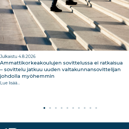
o
k
Julkaistu 4.8.2026
Ammattikorkeakoulujen sovittelussa ei ratkaisua
– sovittelu jatkuu uuden valtakunnansovittelijan
johdolla myöhemmin
Lue lisää...