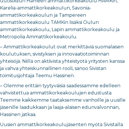
uutisoidun Hämeen ammattikorkeakoulu HAMKin,
Karelia-ammattikorkeakoulun, Savonia-
ammattikorkeakoulun ja Tampereen
ammattikorkeakoulu TAMKin lisäksi Oulun
ammattikorkeakoulu, Lapin ammattikorkeakoulu ja
Metropolia Ammattikorkeakoulu.
– Ammattikorkeakoulut ovat merkittäviä suomalaisen
koulutuksen, sivistyksen ja innovaatiotoiminnan
yhteisöjä. Niillä on aktiivista yhteistyötä yritysten kanssa
ja vahva yhteiskunnallinen rooli, sanoo Sivistan
toimitusjohtaja Teemu Hassinen.
– Olemme erittäin tyytyväisiä saadessamme edelleen
vahvistettua ammattikorkeakoulujen edustusta.
Teemme kaikkemme taataksemme vanhoille ja uusille
jäsenille laadukkaan ja laaja-alaisen edunvalvonnan,
Hassinen jatkaa.
Uusien ammattikorkeakoulujäsenten myötä Sivistalla