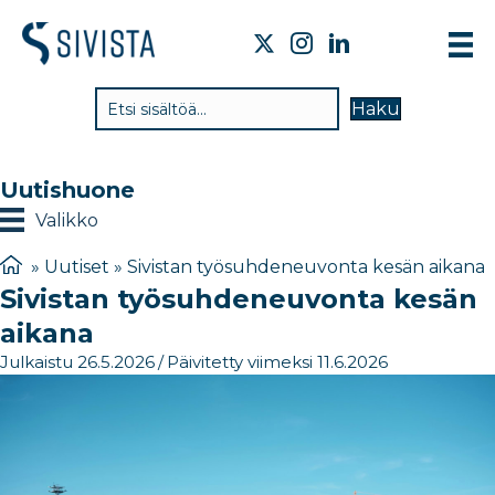
TI
Haku
VA
TY
Uutishuone
TI
Valikko
JÄ
»
Uutiset
»
Sivistan työsuhdeneuvonta kesän aikana
Sivistan työsuhdeneuvonta kesän
UU
aikana
YH
Julkaistu 26.5.2026
/
Päivitetty viimeksi 11.6.2026