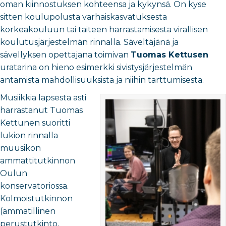
oman kiinnostuksen kohteensa ja kykynsä. On kyse
sitten koulupolusta varhaiskasvatuksesta
korkeakouluun tai taiteen harrastamisesta virallisen
koulutusjärjestelmän rinnalla. Säveltäjänä ja
sävellyksen opettajana toimivan
Tuomas Kettusen
uratarina on hieno esimerkki sivistysjärjestelmän
antamista mahdollisuuksista ja niihin tarttumisesta.
Musiikkia lapsesta asti
harrastanut Tuomas
Kettunen suoritti
lukion rinnalla
muusikon
ammattitutkinnon
Oulun
konservatoriossa.
Kolmoistutkinnon
(ammatillinen
perustutkinto,