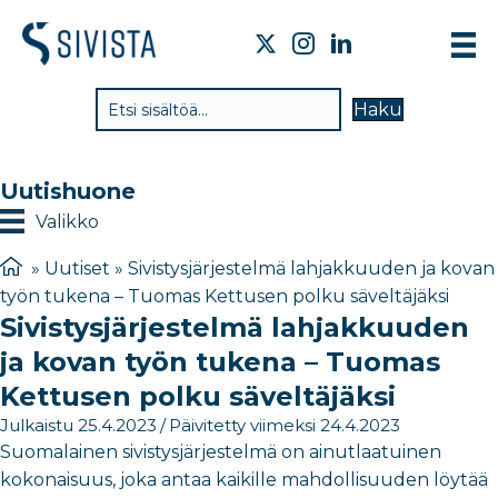
TI
Haku
VA
TY
Uutishuone
TI
Valikko
JÄ
»
Uutiset
»
Sivistysjärjestelmä lahjakkuuden ja kovan
työn tukena – Tuomas Kettusen polku säveltäjäksi
UU
Sivistysjärjestelmä lahjakkuuden
YH
ja kovan työn tukena – Tuomas
Kettusen polku säveltäjäksi
Julkaistu 25.4.2023
/
Päivitetty viimeksi 24.4.2023
Suomalainen sivistysjärjestelmä on ainutlaatuinen
kokonaisuus, joka antaa kaikille mahdollisuuden löytää