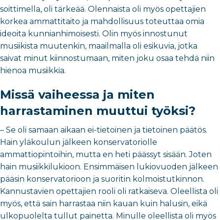
soittimella, oli tärkeää. Olennaista oli myös opettajien
korkea ammattitaito ja mahdollisuus toteuttaa omia
ideoita kunnianhimoisesti. Olin myös innostunut
musiikista muutenkin, maailmalla oli esikuvia, jotka
saivat minut kiinnostumaan, miten joku osaa tehdä niin
hienoa musiikkia.
Missä vaiheessa ja miten
harrastaminen muuttui työksi?
– Se oli samaan aikaan ei-tietoinen ja tietoinen päätös.
Hain yläkoulun jälkeen konservatoriolle
ammattiopintoihin, mutta en heti päässyt sisään. Joten
hain musiikkilukioon. Ensimmäisen lukiovuoden jälkeen
pääsin konservatorioon ja suoritin kolmoistutkinnon.
Kannustavien opettajien rooli oli ratkaiseva. Oleellista oli
myös, että sain harrastaa niin kauan kuin halusin, eikä
ulkopuolelta tullut painetta. Minulle oleellista oli myös