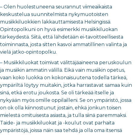
– Olen huolestuneena seurannut viimeaikaista
keskustelua suunnitelmista nykymuotoisten
musiikkiluokkien lakkauttamisesta Helsingissä.
Opintopolkuni on hyvä esimerkki musiikkiluokan
tärkeydestä. Siitä, että lähdetään ei-tavoitteellisesta
toiminnasta, josta sitten kasvoi ammatillinen valinta ja
vielä jatko-opintopolku.
– Musiikkiluokat toimivat välittäjäaineena peruskoulun
ja musiikin ammatin välillä. Eikä vain musiikin opetus,
vaan koko luokka on kokonaisuutena todella tärkeä,
ympäriltä löytyy muitakin, jotka harrastavat samaa kuin
sinä, etkä erotu joukosta. Se oli tärkeää itselle ja
nykyään myös omille oppilailleni. Se on ympäristö, jossa
on ok olla kiinnostunut jostain, ehkä jonkun toisen
mielestä omituisesta asiasta, ja tulla siinä paremmaksi.
Taide- ja musiikkiluokat ja -koulut ovat parhaita
ympäristöjä, joissa näin saa tehdä ja olla oma itsensä