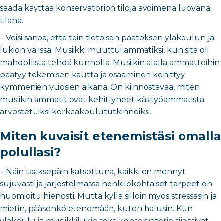
saada käyttää konservatorion tiloja avoimena luovana
tilana.
– Voisi sanoa, että tein tietoisen päätöksen yläkoulun ja
lukion välissä. Musiikki muuttui ammatiksi, kun sitä oli
mahdollista tehdä kunnolla. Musiikin alalla ammatteihin
päätyy tekemisen kautta ja osaaminen kehittyy
kymmenien vuosien aikana. On kiinnostavaa, miten
musiikin ammatit ovat kehittyneet käsityöammatista
arvostetuiksi korkeakoulututkinnoiksi.
Miten kuvaisit etenemistäsi omalla
polullasi?
– Näin taaksepäin katsottuna, kaikki on mennyt
sujuvasti ja järjestelmässä henkilökohtaiset tarpeet on
huomioitu hienosti. Mutta kyllä silloin myös stressasin ja
mietin, pääsenkö etenemään, kuten halusin. Kun
yläkoulu ja musiikkilukio sekä konservatorio sijaitsivat