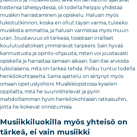
toistensa läheisyydessä, oli todella helppo yhdistää
musiikin harrastaminen ja opiskelu. Halusin myös
lukiotutkinnon, koska en ollut täysin varma, tuleeko
musiikista ammattia, ja halusin varmistaa myös muun
uran. Joustavuus oli tärkeää, toisistaan irralliset
koulutuslaitokset ymmärsivät tarpeeni. Sain hyvää
kannustusta ja opinto-ohjausta, miten voi joustavasti
opiskella ja harrastaa samaan aikaan. Sain itse arvioida
lukiolaisena, mitä on tärkeä tehdä. Polku tuntui todella
henkilökohtaiselta. Sama ajattelu on siirtynyt myös
omaan opetustyöhöni. Musiikkiopistossa kyselen
oppilailta, mitä he suunnittelevat ja pyrin
mahdollisimman hyvin henkilökohtaisiin ratkaisuihin,
jotta he kokevat onnistumisia.
Musiikkiluokilla myös yhteisö on
tärkeä, ei vain musiikki