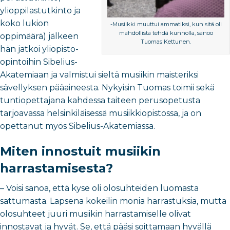
ylioppilastutkinto ja
koko lukion
-Musiikki muuttui ammatiksi, kun sitä oli
mahdollista tehdä kunnolla, sanoo
oppimäärä) jälkeen
Tuomas Kettunen.
hän jatkoi yliopisto-
opintoihin Sibelius-
Akatemiaan ja valmistui sieltä musiikin maisteriksi
sävellyksen pääaineesta. Nykyisin Tuomas toimii sekä
tuntiopettajana kahdessa taiteen perusopetusta
tarjoavassa helsinkiläisessä musiikkiopistossa, ja on
opettanut myös Sibelius-Akatemiassa.
Miten innostuit musiikin
harrastamisesta?
– Voisi sanoa, että kyse oli olosuhteiden luomasta
sattumasta. Lapsena kokeilin monia harrastuksia, mutta
olosuhteet juuri musiikin harrastamiselle olivat
innostavat ja hyvät. Se, että pääsi soittamaan hyvällä