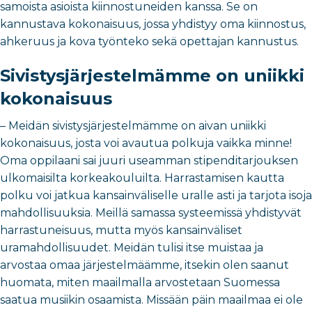
samoista asioista kiinnostuneiden kanssa. Se on
kannustava kokonaisuus, jossa yhdistyy oma kiinnostus,
ahkeruus ja kova työnteko sekä opettajan kannustus.
Sivistysjärjestelmämme on uniikki
kokonaisuus
– Meidän sivistysjärjestelmämme on aivan uniikki
kokonaisuus, josta voi avautua polkuja vaikka minne!
Oma oppilaani sai juuri useamman stipenditarjouksen
ulkomaisilta korkeakouluilta. Harrastamisen kautta
polku voi jatkua kansainväliselle uralle asti ja tarjota isoja
mahdollisuuksia. Meillä samassa systeemissä yhdistyvät
harrastuneisuus, mutta myös kansainväliset
uramahdollisuudet. Meidän tulisi itse muistaa ja
arvostaa omaa järjestelmäämme, itsekin olen saanut
huomata, miten maailmalla arvostetaan Suomessa
saatua musiikin osaamista. Missään päin maailmaa ei ole