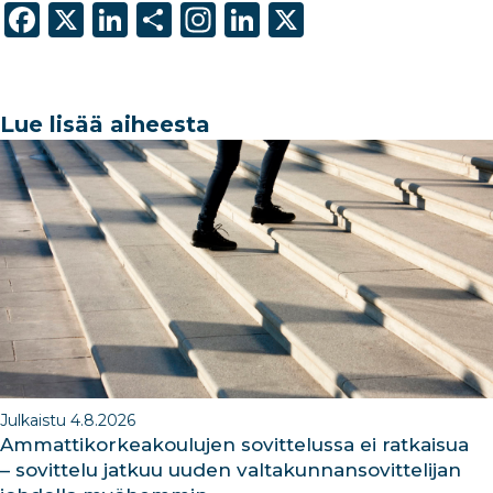
F
X
Li
S
In
Li
X
a
n
h
st
n
c
k
ar
a
k
e
e
e
g
e
Lue lisää aiheesta
b
dI
ra
dI
o
n
m
n
o
k
Julkaistu 4.8.2026
Ammattikorkeakoulujen sovittelussa ei ratkaisua
– sovittelu jatkuu uuden valtakunnansovittelijan