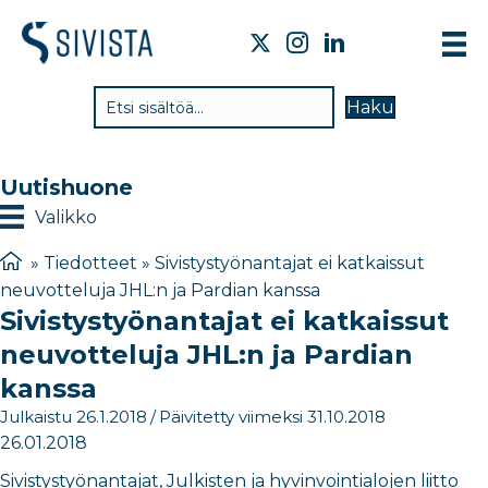
TI
Haku
VA
TY
Uutishuone
TI
Valikko
JÄ
»
Tiedotteet
»
Sivistystyönantajat ei katkaissut
neuvotteluja JHL:n ja Pardian kanssa
UU
Sivistystyönantajat ei katkaissut
YH
neuvotteluja JHL:n ja Pardian
kanssa
Julkaistu 26.1.2018
/
Päivitetty viimeksi 31.10.2018
26.01.2018
Sivistystyönantajat, Julkisten ja hyvinvointialojen liitto