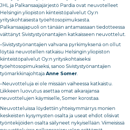
JHL ja Palkansaajajärjestö Pardia ovat neuvotelleet
Helsingin yliopiston kiinteistöpalvelut Oy:n
yrityskohtaisesta työehtosopimuksesta.
Palkansaajapuoli on tänään antamassaan tiedotteessa
väittänyt Sivistystyönantajien katkaisseen neuvottelut.
–Sivistystyönantajien vahvana pyrkimyksenä on ollut
löytää neuvotellen ratkaisu Helsingin yliopiston
kiinteistöpalvelut Oy:n yrityskohtaiseksi
työehtosopimukseksi, sanoo Sivistystyönantajien
työmarkkinajohtaja
Anne Somer
.
–Neuvotteluja ei ole missään vaiheessa katkaistu.
Liikkeen luovutus asettaa omat aikarajansa
neuvottelujen käymiselle, Somer korostaa.
Neuvotteluissa löydettiin yhteisymmärrys monien
keskeisten kysymysten osalta ja useat ehdot olisivat
työntekijöiden osalta säilyneet nykyisellään. Viimeisissä