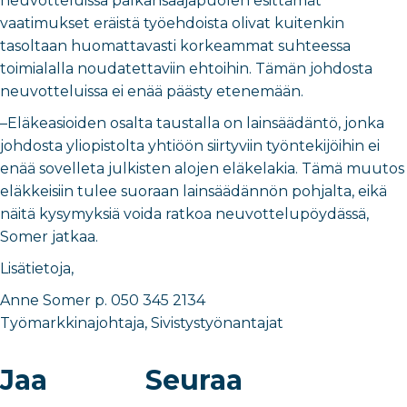
neuvotteluissa palkansaajapuolen esittämät
vaatimukset eräistä työehdoista olivat kuitenkin
tasoltaan huomattavasti korkeammat suhteessa
toimialalla noudatettaviin ehtoihin. Tämän johdosta
neuvotteluissa ei enää päästy etenemään.
–Eläkeasioiden osalta taustalla on lainsäädäntö, jonka
johdosta yliopistolta yhtiöön siirtyviin työntekijöihin ei
enää sovelleta julkisten alojen eläkelakia. Tämä muutos
eläkkeisiin tulee suoraan lainsäädännön pohjalta, eikä
näitä kysymyksiä voida ratkoa neuvottelupöydässä,
Somer jatkaa.
Lisätietoja,
Anne Somer p. 050 345 2134
Työmarkkinajohtaja, Sivistystyönantajat
Jaa
Seuraa