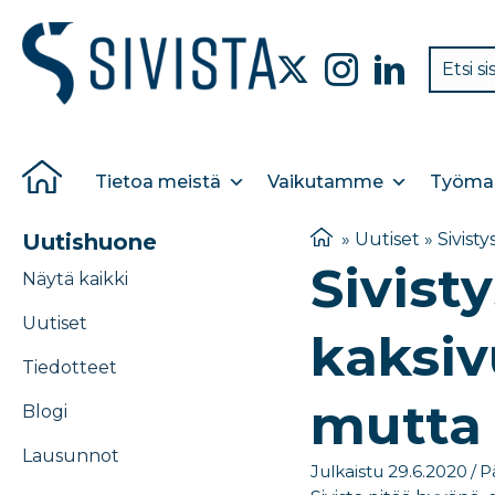
Tietoa meistä
Vaikutamme
Työmar
Uutishuone
»
Uutiset
»
Sivist
Sivist
Näytä kaikki
Uutiset
kaksiv
Tiedotteet
mutta 
Blogi
Lausunnot
Julkaistu 29.6.2020
/
P