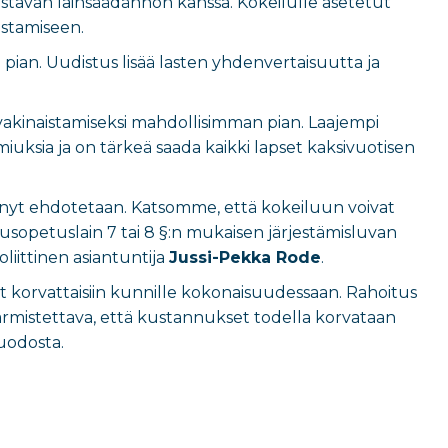
istavan lainsäädännön kanssa. Kokeilulle asetetut
istamiseen.
ian. Uudistus lisää lasten yhdenvertaisuutta ja
vakinaistamiseksi mahdollisimman pian. Laajempi
uksia ja on tärkeä saada kaikki lapset kaksivuotisen
uin nyt ehdotetaan. Katsomme, että kokeiluun voivat
rusopetuslain 7 tai 8 §:n mukaisen järjestämisluvan
oliittinen asiantuntija
Jussi-Pekka Rode
.
 korvattaisiin kunnille kokonaisuudessaan. Rahoitus
armistettava, että kustannukset todella korvataan
uodosta.