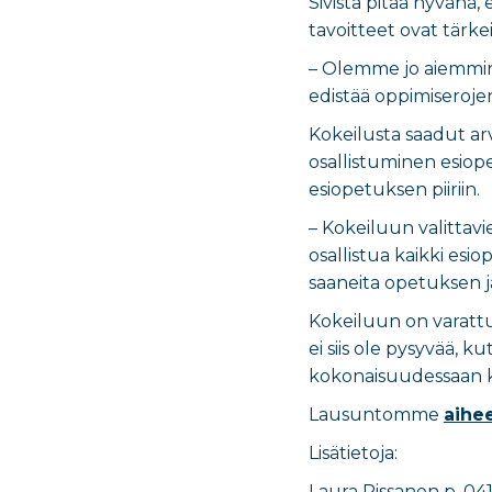
Sivista pitää hyvänä
tavoitteet ovat tärke
– Olemme jo aiemmin 
edistää oppimiseroje
Kokeilusta saadut ar
osallistuminen esiop
esiopetuksen piiriin.
– Kokeiluun valittavi
osallistua kaikki esi
saaneita opetuksen jär
Kokeiluun on varattu
ei siis ole pysyvää,
kokonaisuudessaan ka
Lausuntomme
aihe
Lisätietoja:
Laura Rissanen p. 04