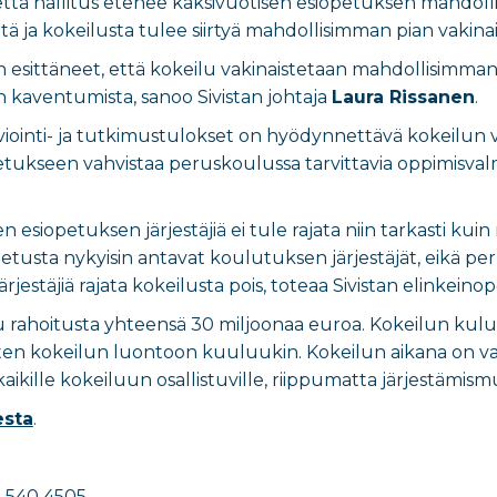
, että hallitus etenee kaksivuotisen esiopetuksen mahdoll
itä ja kokeilusta tulee siirtyä mahdollisimman pian vakina
esittäneet, että kokeilu vakinaistetaan mahdollisimman p
n kaventumista, sanoo Sivistan johtaja
Laura Rissanen
.
viointi- ja tutkimustulokset on hyödynnettävä kokeilun 
etukseen vahvistaa peruskoulussa tarvittavia oppimisvalmi
en esiopetuksen järjestäjiä ei tule rajata niin tarkasti k
opetusta nykyisin antavat koulutuksen järjestäjät, eikä pe
jestäjiä rajata kokeilusta pois, toteaa Sivistan elinkeinop
 rahoitusta yhteensä 30 miljoonaa euroa. Kokeilun kulut
 kuten kokeilun luontoon kuuluukin. Kokeilun aikana on v
ikille kokeiluun osallistuville, riippumatta järjestämism
esta
.
1 540 4505