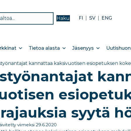
FI
SV
ENG
Haku
kkinat
Tietoa alasta
Jäsenyys
Uutishuon
ystyönantajat kannattaa kaksivuotisen esiopetuksen kokei
ystyönantajat kan
uotisen esiopetuk
rajauksia syytä h
äivitetty viimeksi 29.6.2020