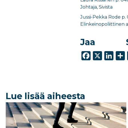
Johtaja, Sivista
Jussi-Pekka Rode p.
Elinkeinopoliittinen a
Jaa
F
X
Li
a
n
c
k
e
e
b
dI
Lue lisää aiheesta
o
n
o
k