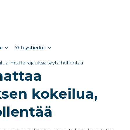
e
Yhteystiedot
lua, mutta rajauksia syytä höllentää
nattaa
sen kokeilua,
öllentää