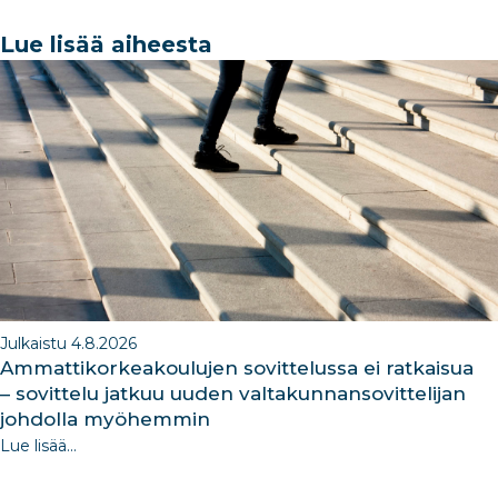
c
k
ar
a
k
e
e
e
g
e
Lue lisää aiheesta
b
dI
ra
dI
o
n
m
n
o
k
Julkaistu 4.8.2026
Ammattikorkeakoulujen sovittelussa ei ratkaisua
– sovittelu jatkuu uuden valtakunnansovittelijan
johdolla myöhemmin
Lue lisää...