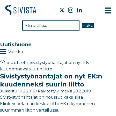
TI
Haku
VA
TY
Uutishuone
TI
Valikko
JÄ
»
Uutiset
»
Sivistystyönantajat on nyt EK:n
kuudenneksi suurin liitto
UU
Sivistystyönantajat on nyt EK:n
YH
kuudenneksi suurin liitto
Julkaistu 10.2.2016
/
Päivitetty viimeksi 20.2.2019
Sivistystyönantajat on noussut kaksi sijaa
Elinkeinoelämän keskusliitto EK:n kymmenen
suurimman liiton vertailussa.