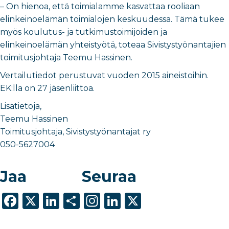
– On hienoa, että toimialamme kasvattaa rooliaan
elinkeinoelämän toimialojen keskuudessa. Tämä tukee
myös koulutus- ja tutkimustoimijoiden ja
elinkeinoelämän yhteistyötä, toteaa Sivistystyönantajien
toimitusjohtaja Teemu Hassinen.
Vertailutiedot perustuvat vuoden 2015 aineistoihin.
EK:lla on 27 jäsenliittoa.
Lisätietoja,
Teemu Hassinen
Toimitusjohtaja, Sivistystyönantajat ry
050-5627004
Jaa
Seuraa
F
X
Li
S
In
Li
X
a
n
h
st
n