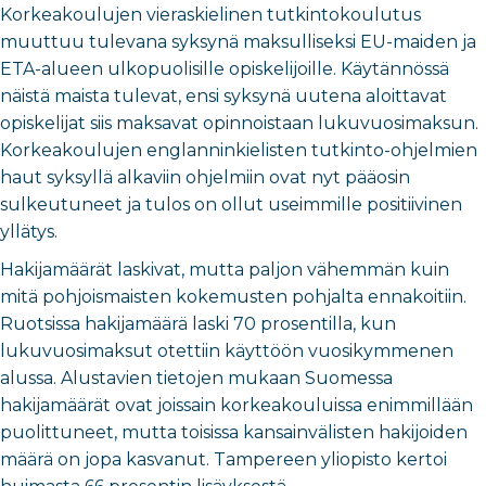
Korkeakoulujen vieraskielinen tutkintokoulutus
muuttuu tulevana syksynä maksulliseksi EU-maiden ja
ETA-alueen ulkopuolisille opiskelijoille. Käytännössä
näistä maista tulevat, ensi syksynä uutena aloittavat
opiskelijat siis maksavat opinnoistaan lukuvuosimaksun.
Korkeakoulujen englanninkielisten tutkinto-ohjelmien
haut syksyllä alkaviin ohjelmiin ovat nyt pääosin
sulkeutuneet ja tulos on ollut useimmille positiivinen
yllätys.
Hakijamäärät laskivat, mutta paljon vähemmän kuin
mitä pohjoismaisten kokemusten pohjalta ennakoitiin.
Ruotsissa hakijamäärä laski 70 prosentilla, kun
lukuvuosimaksut otettiin käyttöön vuosikymmenen
alussa. Alustavien tietojen mukaan Suomessa
hakijamäärät ovat joissain korkeakouluissa enimmillään
puolittuneet, mutta toisissa kansainvälisten hakijoiden
määrä on jopa kasvanut. Tampereen yliopisto kertoi