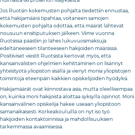
huimasta 66 prosentin lisäyksestä.
Jos Ruotsin kokemusten pohjalta tiedettiin ennustaa,
että hakijamäärä tipahtaa, voitaneen samojen
kokemusten pohjalta odottaa, että määrät lähtevät
nousuun ensitiputuksen jälkeen. Viime vuonna
Ruotsissa päästiin jo lähes lukuvuosimaksuja
edeltäneeseen tilanteeseen hakijoiden määrässä.
Positiiviset viestit Ruotsista kertovat myös, että
kansainvälisten ohjelmien kehittäminen on lisännyt
yhteistyötä yliopiston sisällä ja vienyt monia yliopistojen
toimintoja eteenpäin kaikkien opiskelijoiden hyödyksi.
Hakijamäärät ovat kiinnostava asia, mutta oleellisempaa
on, kuinka moni hakijoista aloittaa syksyllä opinnot. Moni
kansainvälinen opiskelija hakee useaan yliopistoon
samanaikaisesti. Korkeakouluilla on nyt iso työ
hakijoiden kontaktoinnissa ja mahdollisuuksien
tarkemmassa avaamisessa.