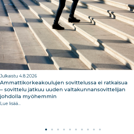
b
dI
ra
dI
o
n
m
n
o
k
Julkaistu 4.8.2026
Ammattikorkeakoulujen sovittelussa ei ratkaisua
– sovittelu jatkuu uuden valtakunnansovittelijan
johdolla myöhemmin
Lue lisää...