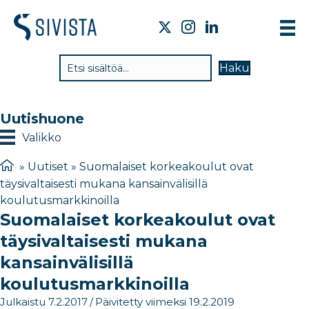
TI
Haku
VA
TY
Uutishuone
TI
Valikko
JÄ
»
Uutiset
»
Suomalaiset korkeakoulut ovat
täysivaltaisesti mukana kansainvälisillä
UU
koulutusmarkkinoilla
Suomalaiset korkeakoulut ovat
YH
täysivaltaisesti mukana
kansainvälisillä
koulutusmarkkinoilla
Julkaistu 7.2.2017
/
Päivitetty viimeksi 19.2.2019