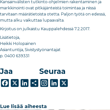
Kansainvälisten tutkinto-ohjelmien rakentaminen ja
markkinointi ovat pitkäjänteistä toimintaa ja niissä
tarvitaan määrätietoista otetta. Paljon työtä on edessä,
mutta alku vaikuttaa lupaavalta.
Kirjoitus on julkaistu Kauppalehdessä 7.2.2017.
Lisätietoja,
Heikki Holopainen
Asiantuntija, Sivistystyönantajat
p. 0400 639331
Jaa
Seuraa
F
X
Li
S
In
Li
X
a
n
h
st
n
c
k
ar
a
k
e
e
e
g
e
Lue lisää aiheesta