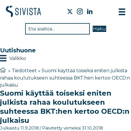
TI
Haku
VA
TY
Uutishuone
TI
Valikko
JÄ
»
Tiedotteet
»
Suomi käyttää toiseksi eniten julkista
rahaa koulutukseen suhteessa BKT:hen kertoo OECD:n
UU
julkaisu
Suomi käyttää toiseksi eniten
YH
julkista rahaa koulutukseen
suhteessa BKT:hen kertoo OECD:n
julkaisu
Julkaistu 11.9.2018
/
Päivitetty viimeksi 31.10.2018