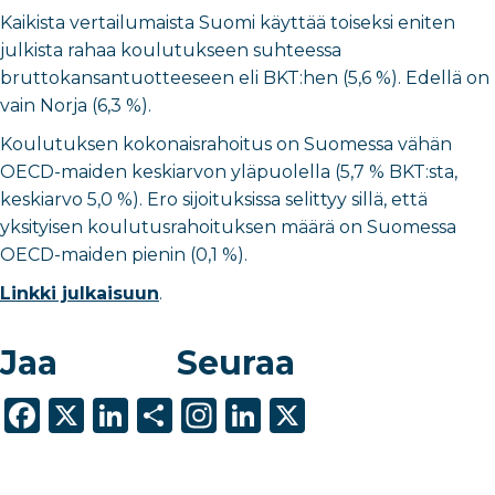
Kaikista vertailumaista Suomi käyttää toiseksi eniten
julkista rahaa koulutukseen suhteessa
bruttokansantuotteeseen eli BKT:hen (5,6 %). Edellä on
vain Norja (6,3 %).
Koulutuksen kokonaisrahoitus on Suomessa vähän
OECD-maiden keskiarvon yläpuolella (5,7 % BKT:sta,
keskiarvo 5,0 %). Ero sijoituksissa selittyy sillä, että
yksityisen koulutusrahoituksen määrä on Suomessa
OECD-maiden pienin (0,1 %).
Linkki julkaisuun
.
Jaa
Seuraa
F
X
Li
S
In
Li
X
a
n
h
st
n
c
k
ar
a
k