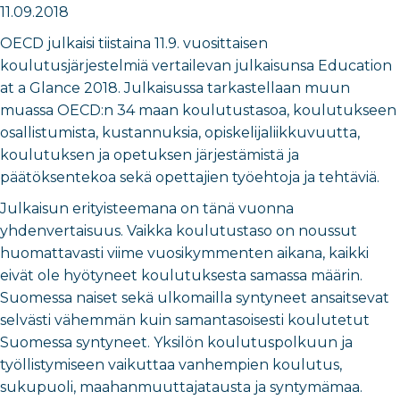
11.09.2018
OECD julkaisi tiistaina 11.9. vuosittaisen
koulutusjärjestelmiä vertailevan julkaisunsa Education
at a Glance 2018. Julkaisussa tarkastellaan muun
muassa OECD:n 34 maan koulutustasoa, koulutukseen
osallistumista, kustannuksia, opiskelijaliikkuvuutta,
koulutuksen ja opetuksen järjestämistä ja
päätöksentekoa sekä opettajien työehtoja ja tehtäviä.
Julkaisun erityisteemana on tänä vuonna
yhdenvertaisuus. Vaikka koulutustaso on noussut
huomattavasti viime vuosikymmenten aikana, kaikki
eivät ole hyötyneet koulutuksesta samassa määrin.
Suomessa naiset sekä ulkomailla syntyneet ansaitsevat
selvästi vähemmän kuin samantasoisesti koulutetut
Suomessa syntyneet. Yksilön koulutuspolkuun ja
työllistymiseen vaikuttaa vanhempien koulutus,
sukupuoli, maahanmuuttajatausta ja syntymämaa.