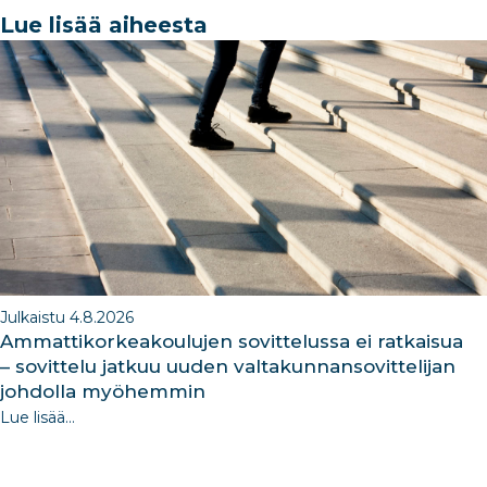
e
e
e
g
e
Lue lisää aiheesta
b
dI
ra
dI
o
n
m
n
o
k
Julkaistu 4.8.2026
Ammattikorkeakoulujen sovittelussa ei ratkaisua
– sovittelu jatkuu uuden valtakunnansovittelijan
johdolla myöhemmin
Lue lisää...