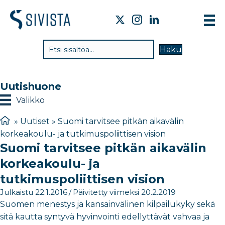
TI
Haku
VA
TY
Uutishuone
TI
Valikko
JÄ
»
Uutiset
»
Suomi tarvitsee pitkän aikavälin
korkeakoulu- ja tutkimuspoliittisen vision
UU
Suomi tarvitsee pitkän aikavälin
YH
korkeakoulu- ja
tutkimuspoliittisen vision
Julkaistu 22.1.2016
/
Päivitetty viimeksi 20.2.2019
Suomen menestys ja kansainvälinen kilpailukyky sekä
sitä kautta syntyvä hyvinvointi edellyttävät vahvaa ja