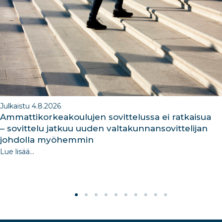
o
n
m
n
o
k
Julkaistu 4.8.2026
Ammattikorkeakoulujen sovittelussa ei ratkaisua
– sovittelu jatkuu uuden valtakunnansovittelijan
johdolla myöhemmin
Lue lisää...