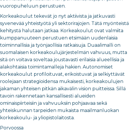
vuoropuheluun perustuen.
Korkeakoulut tekevät jo nyt aktiivista ja jatkuvasti
syvenevää yhteistyötä yli sektorirajojen. Tätä myönteistä
kehitystä halutaan jatkaa. Korkeakoulut ovat valmiita
kumppanuuteen perustuen etsimään uudenlaisia
toiminnallisia ja työnjaollisia ratkaisuja. Duaalimalli on
suomalaisen korkeakoulujärjestelmän vahvuus, mutta
sitä on voitava soveltaa joustavasti erilaisia alueellisia ja
alakohtaisia toimintamalleja hakien. Autonomiset
korkeakoulut profiloituvat, erikoistuvat ja selkiyttävät
roolejaan strategioidensa mukaisesti, korkeakoulujen
jakaman yhteisen pitkän aikavälin vision puitteissa. Sillä
tavoin rakennetaan kansallisesti alueiden
ominaispiirteisiin ja vahvuuksiin pohjaavaa sekä
yhteiskunnan tarpeiden mukaista maailmanluokan
korkeakoulu- ja yliopistolaitosta.
Porvoossa