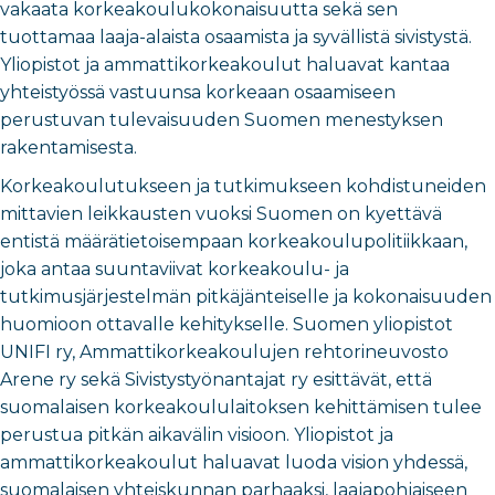
vakaata korkeakoulukokonaisuutta sekä sen
tuottamaa laaja-alaista osaamista ja syvällistä sivistystä.
Yliopistot ja ammattikorkeakoulut haluavat kantaa
yhteistyössä vastuunsa korkeaan osaamiseen
perustuvan tulevaisuuden Suomen menestyksen
rakentamisesta.
Korkeakoulutukseen ja tutkimukseen kohdistuneiden
mittavien leikkausten vuoksi Suomen on kyettävä
entistä määrätietoisempaan korkeakoulupolitiikkaan,
joka antaa suuntaviivat korkeakoulu- ja
tutkimusjärjestelmän pitkäjänteiselle ja kokonaisuuden
huomioon ottavalle kehitykselle. Suomen yliopistot
UNIFI ry, Ammattikorkeakoulujen rehtorineuvosto
Arene ry sekä Sivistystyönantajat ry esittävät, että
suomalaisen korkeakoululaitoksen kehittämisen tulee
perustua pitkän aikavälin visioon. Yliopistot ja
ammattikorkeakoulut haluavat luoda vision yhdessä,
suomalaisen yhteiskunnan parhaaksi, laajapohjaiseen