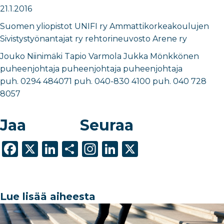
21.1.2016
Suomen yliopistot UNIFI ry Ammattikorkeakoulujen
Sivistystyönantajat ry rehtorineuvosto Arene ry
Jouko Niinimäki Tapio Varmola Jukka Mönkkönen
puheenjohtaja puheenjohtaja puheenjohtaja
puh. 0294 484071 puh. 040-830 4100 puh. 040 728
8057
Jaa
Seuraa
F
X
Li
S
In
Li
X
a
n
h
st
n
c
k
ar
a
k
e
e
e
g
e
Lue lisää aiheesta
b
dI
ra
dI