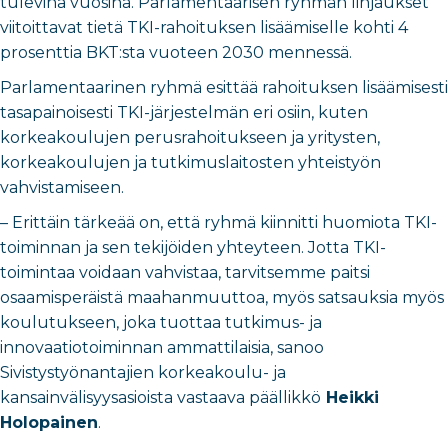
tulevina vuosina. Parlamentaarisen ryhmän linjaukset
viitoittavat tietä TKI-rahoituksen lisäämiselle kohti 4
prosenttia BKT:sta vuoteen 2030 mennessä.
Parlamentaarinen ryhmä esittää rahoituksen lisäämisesti
tasapainoisesti TKI-järjestelmän eri osiin, kuten
korkeakoulujen perusrahoitukseen ja yritysten,
korkeakoulujen ja tutkimuslaitosten yhteistyön
vahvistamiseen.
– Erittäin tärkeää on, että ryhmä kiinnitti huomiota TKI-
toiminnan ja sen tekijöiden yhteyteen. Jotta TKI-
toimintaa voidaan vahvistaa, tarvitsemme paitsi
osaamisperäistä maahanmuuttoa, myös satsauksia myös
koulutukseen, joka tuottaa tutkimus- ja
innovaatiotoiminnan ammattilaisia, sanoo
Sivistystyönantajien korkeakoulu- ja
kansainvälisyysasioista vastaava päällikkö
Heikki
Holopainen
.