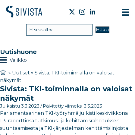
TI
Haku
VA
TY
Uutishuone
TI
Valikko
JÄ
»
Uutiset
»
Sivista: TKI-toiminnalla on valoisat
näkymät
UU
Sivista: TKI-toiminnalla on valoisat
YH
näkymät
Julkaistu 3.3.2023
/
Päivitetty viimeksi 3.3.2023
Parlamentaarinen TKI-työryhmä julkisti keskiviikkona
1.3. raporttinsa tutkimus- ja kehittämisrahoituksen
suuntaamisesta ja TKI-järjestelmän kehittämislinjoista