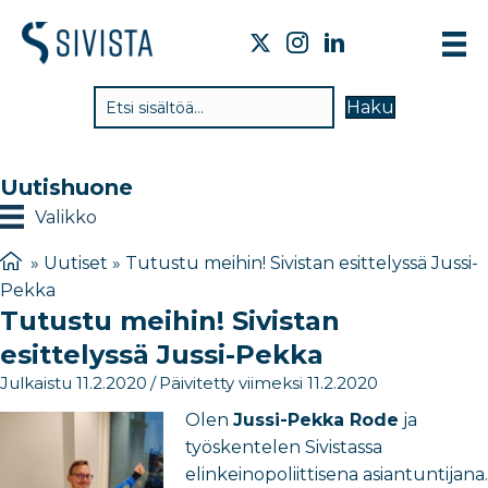
TI
Haku
VA
TY
Uutishuone
TI
Valikko
JÄ
»
Uutiset
»
Tutustu meihin! Sivistan esittelyssä Jussi-
Pekka
UU
Tutustu meihin! Sivistan
YH
esittelyssä Jussi-Pekka
Julkaistu 11.2.2020
/
Päivitetty viimeksi 11.2.2020
Olen
Jussi-Pekka Rode
ja
työskentelen Sivistassa
elinkeinopoliittisena asiantuntijana.