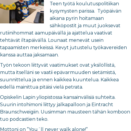
Teen työtä koulutuspolitiikan
kysymysten parissa. Työpäivän
aikana pyrin hoitamaan
sähköpostit ja muut juoksevat
rutiinihommat aamupäivällä ja ajattelua vaativat
tehtävät iltapäivällä. Lounaat menevät usein
tapaamisten merkeissä. Kevyt jutustelu työkavereiden
kanssa auttaa jaksamaan.
Työn tekoon liittyvät vaatimukset ovat yksilöllistä,
mutta itselläni se vaatii epävarmuuden sietämistä,
suunnittelua ja ennen kaikkea kuuntelua. Kaikkea
edellä mainittua pitäisi vielä petrata.
Opiskelin Lapin yliopistossa kansainvälisiä suhteita.
Suurin intohimoni liittyy jalkapalloon ja Eintracht
Braunschweigiin. Uusimman mausteen tähän komboon
tuo podcastien teko.
Mottoni on ”You´ll never walk alone!”