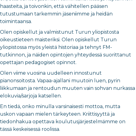
haasteita, ja toivonkin, että vähitellen pääsen
tutustumaan tarkemmin jäseniimme ja heidän
toimintaansa.
Olen opiskellut ja valmistunut Turun yliopistosta
oikeustieteen maisteriksi. Olen opiskellut Turun
yliopistossa myös yleistä historiaa ja tehnyt FM-
tutkinnon, ja näiden opintojen yhteydessä suorittanut
opettajan pedagogiset opinnot.
Olen viime vuosina uudelleen innostunut
pianonsoitosta. Vapaa-ajallani muutoin luen, pyrin
liikkumaan ja rentoudun muuten vain sohvan nurkassa
elokuvia/sarjoja katsellen.
En tiedä, onko minulla varsinaisesti mottoa, mutta
uskon vapaan mielen tärkeyteen. Kriittisyyttä ja
tiedonhakua opettava koulutusjärjestelmämme on
tässä keskeisessä roolissa.