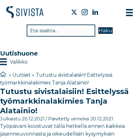
TI
Haku
VA
TY
Uutishuone
TI
Valikko
JÄ
»
Uutiset
»
Tutustu sivistalaisiin! Esittelyssä
työmarkkinalakimies Tanja Alatainio!
UU
Tutustu sivistalaisiin! Esittelyssä
YH
työmarkkinalakimies Tanja
Alatainio!
Julkaistu 20.12.2021
/
Päivitetty viimeksi 20.12.2021
Työpäiväni koostuvat tällä hetkellä ennen kaikkea
jäsenneuvonnasta ja oikeudellisiin kysymyksiin