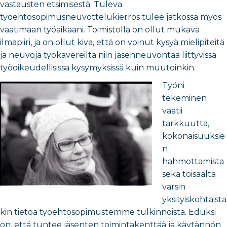
vastausten etsimisestä. Tuleva
työehtosopimusneuvottelukierros tulee jatkossa myös
vaatimaan työaikaani. Toimistolla on ollut mukava
ilmapiiri, ja on ollut kiva, että on voinut kysyä mielipiteitä
ja neuvoja työkavereilta niin jäsenneuvontaa liittyvissä
työoikeudellisissa kysymyksissä kuin muutoinkin.
Työni
tekeminen
vaatii
tarkkuutta,
kokonaisuuksie
n
hahmottamista
sekä toisaalta
varsin
yksityiskohtaista
kin tietoa työehtosopimustemme tulkinnoista. Eduksi
on, että tuntee jäsenten toimintakenttää ja käytännön