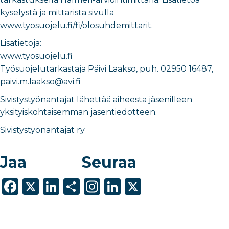
kyselystä ja mittarista sivulla
www.tyosuojelu.fi/fi/olosuhdemittarit.
Lisätietoja:
www.tyosuojelu.fi
Työsuojelutarkastaja Päivi Laakso, puh. 02950 16487,
paivi.m.laakso@avi.fi
Sivistystyönantajat lähettää aiheesta jäsenilleen
yksityiskohtaisemman jäsentiedotteen.
Sivistystyönantajat ry
Jaa
Seuraa
F
X
Li
S
In
Li
X
a
n
h
st
n
c
k
ar
a
k