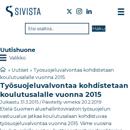
TI
Haku
VA
TY
Uutishuone
TI
Valikko
JÄ
»
Uutiset
»
Työsuojeluvalvontaa kohdistetaan
koulutusalalle vuonna 2015
UU
Työsuojeluvalvontaa kohdistetaan
YH
koulutusalalle vuonna 2015
Julkaistu 31.3.2015
/
Päivitetty viimeksi 20.2.2019
Etelä-Suomen aluehallintoviraston työsuojelun
vastuualue jatkaa koulutusalaan kohdistuvaa
työsuojeluvalvontaa vuonna 2015. Viime vuosina