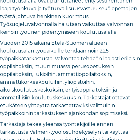
koulutusalalla ovat puhuttaneet erityisesti rehtorien
laaja työnkuva ja työturvallisuusvastuu sekä opettajien
työstä johtuva henkinen kuormitus.
Työsuojeluvalvonnalla halutaan vaikuttaa valvonnan
keinoin työurien pidentymiseen koulutusalalla.
Vuoden 2015 aikana Etelä-Suomen alueen
koulutusalan työpaikoille tehdään noin 225
työpaikkatarkastusta. Valvontaa tehdään laajasti erilaisiin
oppilaitoksiin, muun muassa perusopetuksen
oppilaitoksiin, lukioihin, ammattioppilaitoksiin,
ammattikorkeakouluihin, yliopistoihin,
aikuiskoulutuskeskuksiin, erityisoppilaitoksiin ja
ammatillisiin koulutuskeskuksiin. Tarkastajat ottavat
etukäteen yhteyttä tarkastettaviksi valittuihin
työpaikkoihin tarkastuksen ajankohdan sopimiseksi.
Tarkastaja tekee yleensä työntekijöille ennen
tarkastusta Valmeri-työolosuhdekyselyn tai käyttää
tarkastuksella Halmeri-arviointimittaria. Lisätietoa