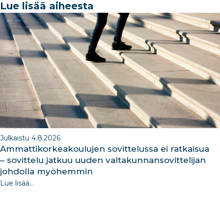
e
e
e
g
e
Lue lisää aiheesta
b
dI
ra
dI
o
n
m
n
o
k
Julkaistu 4.8.2026
Ammattikorkeakoulujen sovittelussa ei ratkaisua
– sovittelu jatkuu uuden valtakunnansovittelijan
johdolla myöhemmin
Lue lisää...