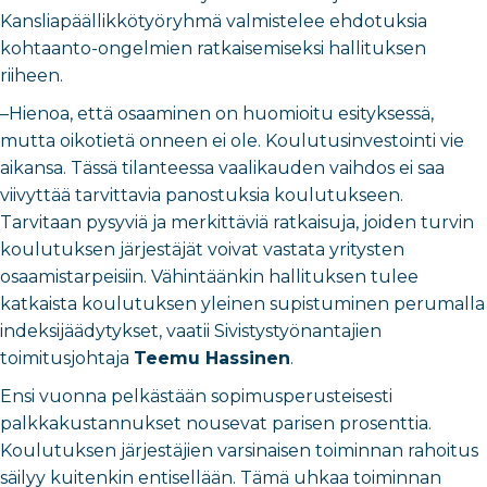
Kansliapäällikkötyöryhmä valmistelee ehdotuksia
kohtaanto-ongelmien ratkaisemiseksi hallituksen
riiheen.
–Hienoa, että osaaminen on huomioitu esityksessä,
mutta oikotietä onneen ei ole. Koulutusinvestointi vie
aikansa. Tässä tilanteessa vaalikauden vaihdos ei saa
viivyttää tarvittavia panostuksia koulutukseen.
Tarvitaan pysyviä ja merkittäviä ratkaisuja, joiden turvin
koulutuksen järjestäjät voivat vastata yritysten
osaamistarpeisiin. Vähintäänkin hallituksen tulee
katkaista koulutuksen yleinen supistuminen perumalla
indeksijäädytykset, vaatii Sivistystyönantajien
toimitusjohtaja
Teemu Hassinen
.
Ensi vuonna pelkästään sopimusperusteisesti
palkkakustannukset nousevat parisen prosenttia.
Koulutuksen järjestäjien varsinaisen toiminnan rahoitus
säilyy kuitenkin entisellään. Tämä uhkaa toiminnan