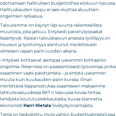
odottamaan hallituksen budjettiriiheä elokuun lopussa.
Hallituskauden loppu ei saisi viivyttää akuuttien
ongelmien ratkaisua.
Taloutemme on käynyt läpi suurta rakenteellista
muutosta, joka jatkuu. Erityisesti palvelutyöpaikat
lisääntyvät. Ripeän talouskasvun ansiosta työllisyys on
noussut ja työttömyys alentunut merkittävästi
viimeisen vajaan parin vuoden aikana.
–Yritykset kohtaavat aiempaa useammin kohtaanto-
ongelmia. Reservissä on pääsääntöisesti työvoimaa, jonka
osaaminen vaatii päivittämistä – ja entistä useammin
muuta kuin kuukauden-parin kurssia. Ilman
merkittäviä lisäpanostuksia osaamiseen maksamme
lähitulevaisuudessa BKT:n kasvussa kovaa hintaa
tehdyistä koulutusleikkauksista, kuvaa tilannetta
ekonomisti
Harri Hietala
Sivistystyönantajista.
Tämä on tiedostettu myös valtion budjettivalmistelussa.