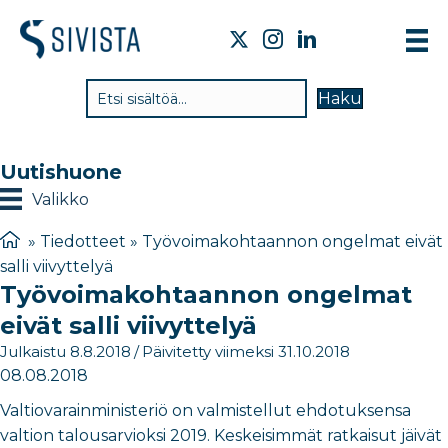
TI
Haku
VA
TY
Uutishuone
TI
Valikko
JÄ
»
Tiedotteet
»
Työvoimakohtaannon ongelmat eivät
salli viivyttelyä
UU
Työvoimakohtaannon ongelmat
YH
eivät salli viivyttelyä
Julkaistu 8.8.2018
/
Päivitetty viimeksi 31.10.2018
08.08.2018
Valtiovarainministeriö on valmistellut ehdotuksensa
valtion talousarvioksi 2019. Keskeisimmät ratkaisut jäivät