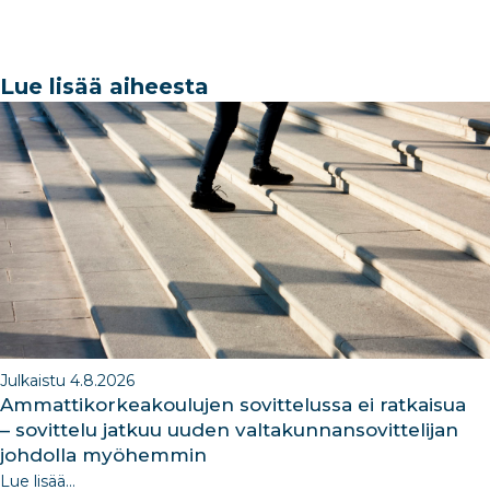
a
n
h
st
n
c
k
ar
a
k
e
e
e
g
e
Lue lisää aiheesta
b
dI
ra
dI
o
n
m
n
o
k
Julkaistu 4.8.2026
Ammattikorkeakoulujen sovittelussa ei ratkaisua
– sovittelu jatkuu uuden valtakunnansovittelijan
johdolla myöhemmin
Lue lisää...