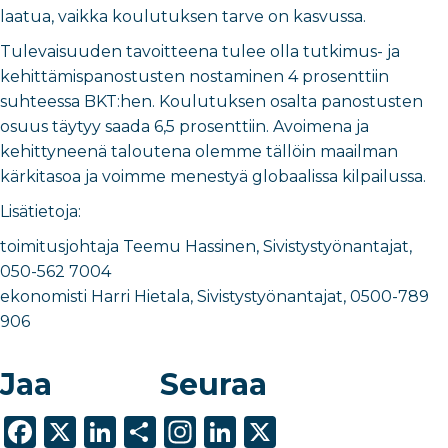
laatua, vaikka koulutuksen tarve on kasvussa.
Tulevaisuuden tavoitteena tulee olla tutkimus- ja
kehittämispanostusten nostaminen 4 prosenttiin
suhteessa BKT:hen. Koulutuksen osalta panostusten
osuus täytyy saada 6,5 prosenttiin. Avoimena ja
kehittyneenä taloutena olemme tällöin maailman
kärkitasoa ja voimme menestyä globaalissa kilpailussa.
Lisätietoja:
toimitusjohtaja Teemu Hassinen, Sivistystyönantajat,
050-562 7004
ekonomisti Harri Hietala, Sivistystyönantajat, 0500-789
906
Jaa
Seuraa
F
X
Li
S
In
Li
X