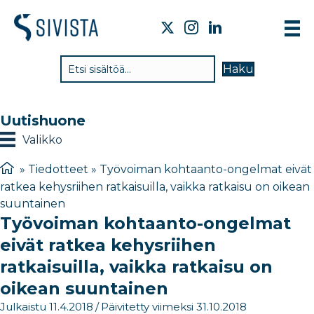
TI
Haku
VA
TY
Uutishuone
TI
Valikko
JÄ
»
Tiedotteet
»
Työvoiman kohtaanto-ongelmat eivät
ratkea kehysriihen ratkaisuilla, vaikka ratkaisu on oikean
UU
suuntainen
Työvoiman kohtaanto-ongelmat
YH
eivät ratkea kehysriihen
ratkaisuilla, vaikka ratkaisu on
oikean suuntainen
Julkaistu 11.4.2018
/
Päivitetty viimeksi 31.10.2018