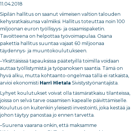
11.04.2018
Sipilän hallitus on saanut viimeisen valtion talouden
kehysratkaisunsa valmiiksi. Hallitus toteuttaa noin 100
miljoonan euron työllisyys- ja osaamispaketin.
Tavoitteena on helpottaa työvoimapulaa. Osana
pakettia hallitus suuntaa vajaat 60 miljoonaa
täydennys- ja muuntokoulutukseen.
–Yksittäisissä tapauksissa päätetyillä toimilla voidaan
auttaa työllistymistä ja työpanoksen saantia. Tämä on
hyvä alku, mutta kohtaanto-ongelmaa tällä ei ratkaista,
arvioi ekonomisti
Harri Hietala
Sivistystyönantajista.
Lyhyet koulutukset voivat olla täsmäratkaisu tilanteissa,
joissa on selvä tarve osaamisen kapealle päivittämiselle.
Koulutus on kuitenkin yleisesti investointi, joka kestää ja
johon täytyy panostaa jo ennen tarvetta.
–Suurena vaarana onkin, että maksamme