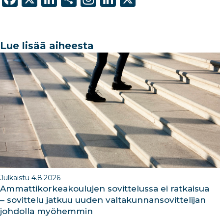
a
n
h
st
n
c
k
ar
a
k
e
e
e
g
e
Lue lisää aiheesta
b
dI
ra
dI
o
n
m
n
o
k
Julkaistu 4.8.2026
Ammattikorkeakoulujen sovittelussa ei ratkaisua
– sovittelu jatkuu uuden valtakunnansovittelijan
johdolla myöhemmin