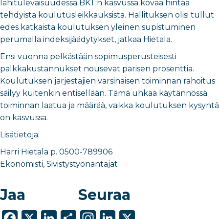
lähitulevaisuudessa BKT:n kasvussa kovaa hintaa
tehdyistä koulutusleikkauksista. Hallituksen olisi tullut
edes katkaista koulutuksen yleinen supistuminen
perumalla indeksijäädytykset, jatkaa Hietala.
Ensi vuonna pelkästään sopimusperusteisesti
palkkakustannukset nousevat parisen prosenttia.
Koulutuksen järjestäjien varsinaisen toiminnan rahoitus
säilyy kuitenkin entisellään. Tämä uhkaa käytännössä
toiminnan laatua ja määrää, vaikka koulutuksen kysyntä
on kasvussa.
Lisätietoja:
Harri Hietala p. 0500-789906
Ekonomisti, Sivistystyönantajat
Jaa
Seuraa
F
X
Li
S
In
Li
X