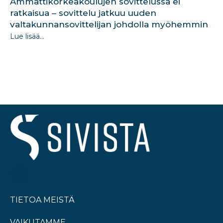
Ammattikorkeakoulujen sovittelussa ei
ratkaisua – sovittelu jatkuu uuden
valtakunnansovittelijan johdolla myöhemmin
Lue lisää...
TIETOA MEISTÄ
VAIKUTAMME