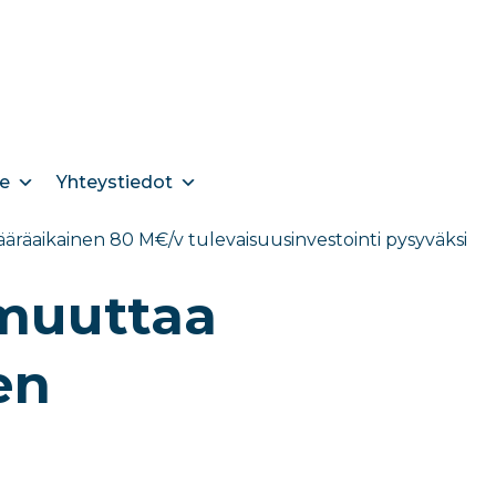
e
Yhteystiedot
räaikainen 80 M€/v tulevaisuusinvestointi pysyväksi
 muuttaa
en