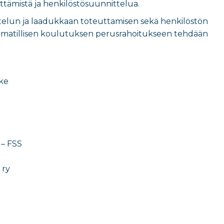
ttämistä ja henkilöstösuunnittelua.
ttelun ja laadukkaan toteuttamisen sekä henkilöstön
 ammatillisen koulutuksen perusrahoitukseen tehdään
ke
– FSS
 ry