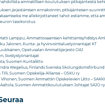
 mahdollista ammatillisen koulutuksen pitkäjänteistä kehi
ksen järjestämisen ennakoinnin, pitkäjänteisen suunni
takaamiseksi me allekirjoittaneet tahot esitämme, että
 euron tasokorotus.
i-Matti Lamppu, Ammattiosaamisen kehittämisyhdistys Am
ku Jalonen, Kunta- ja hyvinvointialuetyönantajat KT
Luukkainen, Opetusalan Ammattijärjestö OAJ
n, Sivistystyönantajat
inta, Suomen Kuntaliitto
ndra Wegelius, Finlands Svenska Skolungdomsförbund 
illi, Suomen Opiskelija-Allianssi – OSKU ry
Vihonen, Suomen Ammattiin Opiskelevien Liitto – SAKKI
 Aaltola, Suomen Ammattikoulutuksen Johtajat SAJO ry
Seuraa