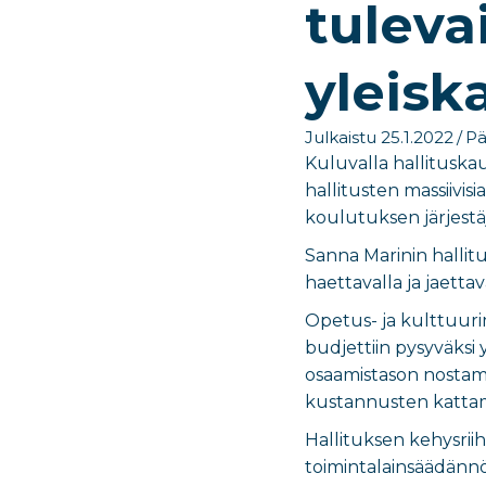
tuleva
yleisk
Julkaistu 25.1.2022
/
Pä
Kuluvalla hallituska
hallitusten massiivis
koulutuksen järjestäj
Sanna Marinin hallit
haettavalla ja jaettav
Opetus- ja kulttuuri
budjettiin pysyväksi 
osaamistason nostam
kustannusten kattam
Hallituksen kehysriih
toimintalainsäädännö