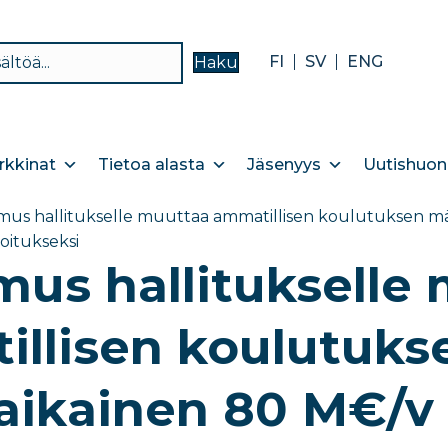
FI
SV
ENG
Haku
kkinat
Tietoa alasta
Jäsenyys
Uutishuon
us hallitukselle muuttaa ammatillisen koulutuksen mää
hoitukseksi
us hallitukselle
llisen koulutuks
aikainen 80 M€/v