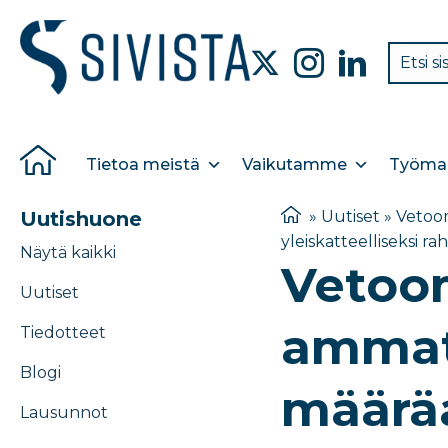
Tietoa meistä
Vaikutamme
Työmar
Uutishuone
»
Uutiset
»
Vetoom
yleiskatteelliseksi ra
Näytä kaikki
Vetoom
Uutiset
ammati
Tiedotteet
Blogi
määrä
Lausunnot