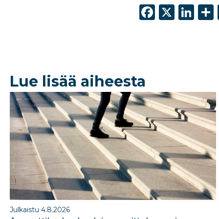
F
X
Li
a
n
c
k
e
e
b
dI
Lue lisää aiheesta
o
n
o
k
Julkaistu 4.8.2026