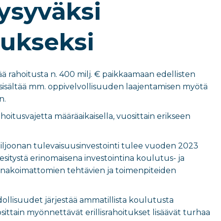
ysyväksi
tukseksi
 rahoitusta n. 400 milj. € paikkaamaan edellisten
us sisältää mm. oppivelvollisuuden laajentamisen myötä
n.
itusvajetta määräaikaisella, vuosittain erikseen
miljoonan tulevaisuusinvestointi tulee vuoden 2023
esitystä erinomaisena investointina koulutus- ja
nakoimattomien tehtävien ja toimenpiteiden
hdollisuudet järjestää ammatillista koulutusta
ttain myönnettävät erillisrahoitukset lisäävät turhaa