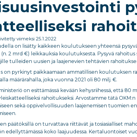
isuusinvestointi p
atteelliseksi rahoi
ivitetty viimeksi 25.1.2022
udella on lisätty kaikkeen koulutukseen yhteensä pysyvää
ia (n. 2 mrd €) leikkauksia koulutuksesta. Pysyvä rahoit
ille tulleiden uusien ja laajenevien tehtävien rahoitukse
us on pyrkinyt paikkaamaan ammatillisen koulutuksen raho
alla määrärahalla, joka vuonna 2021 oli 80 milj. €.
ministeriö on esittämässä kevään kehysriihessä, että 80 
yleiskatteelliseksi rahoitukseksi. Arvostamme tätä OKM:n 
iseen sekä oppivelvollisuuden laajenemisen tuomien en
iseen.
en päätöksillä on turvattava riittävät ja tosiasialliset ma
n edellyttämässä koko laajuudessa. Kertaluontoiset vuosi