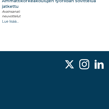
Ammattikorkeakoulujen työriidan sovittelua
jatkettu
Avainsanat:
neuvottelut
Lue lisää...