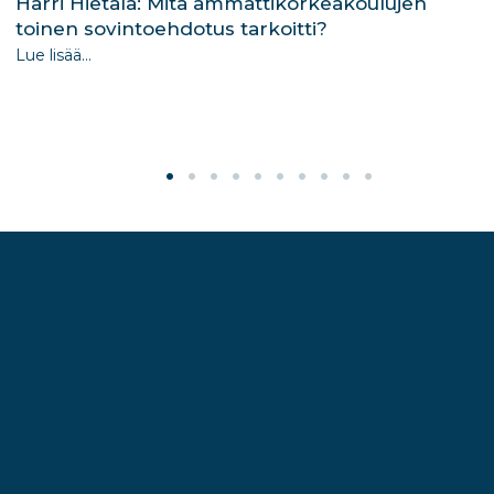
Harri Hietala: Mitä ammattikorkeakoulujen
toinen sovintoehdotus tarkoitti?
Lue lisää...