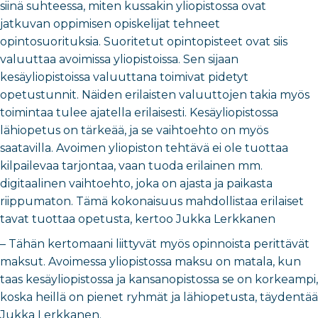
siinä suhteessa, miten kussakin yliopistossa ovat
jatkuvan oppimisen opiskelijat tehneet
opintosuorituksia. Suoritetut opintopisteet ovat siis
valuuttaa avoimissa yliopistoissa. Sen sijaan
kesäyliopistoissa valuuttana toimivat pidetyt
opetustunnit. Näiden erilaisten valuuttojen takia myös
toimintaa tulee ajatella erilaisesti. Kesäyliopistossa
lähiopetus on tärkeää, ja se vaihtoehto on myös
saatavilla. Avoimen yliopiston tehtävä ei ole tuottaa
kilpailevaa tarjontaa, vaan tuoda erilainen mm.
digitaalinen vaihtoehto, joka on ajasta ja paikasta
riippumaton. Tämä kokonaisuus mahdollistaa erilaiset
tavat tuottaa opetusta, kertoo Jukka Lerkkanen
– Tähän kertomaani liittyvät myös opinnoista perittävät
maksut. Avoimessa yliopistossa maksu on matala, kun
taas kesäyliopistossa ja kansanopistossa se on korkeampi,
koska heillä on pienet ryhmät ja lähiopetusta, täydentää
Jukka Lerkkanen.