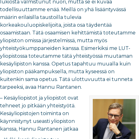
lukiosta valmistunut nuori, mutta se ei kuvaa
todellisuuttamme enää. Meillä on yhä lisääntyvässä
määrin erilaisilla taustoilla tulevia
korkeakouluopiskelijoita, joista osa täydentää
osaamistaan. Tätä osaamisen kehittämistä toteutamme
yliopiston omissa järjestelmissä, mutta myös
yhteistyökumppaneiden kanssa. Esimerkiksi me LUT-
yliopistossa toteutamme tätä yhteistyössä muutaman
kesäylipiston kanssa. Opetus tapahtuu muualla kuin
yliopiston pääkampuksella, mutta kyseessä on
kuitenkin sama opetus. Tätä ulottuvuutta ei tunneta
tarpeeksi, avaa Hannu Rantanen.
– Kesäyliopistot ja yliopistot ovat
tehneet jo pitkään yhteistyötä.
Kesäyliopistojen toiminta on
käynnistynyt useasti yliopiston
kanssa, Hannu Rantanen jatkaa