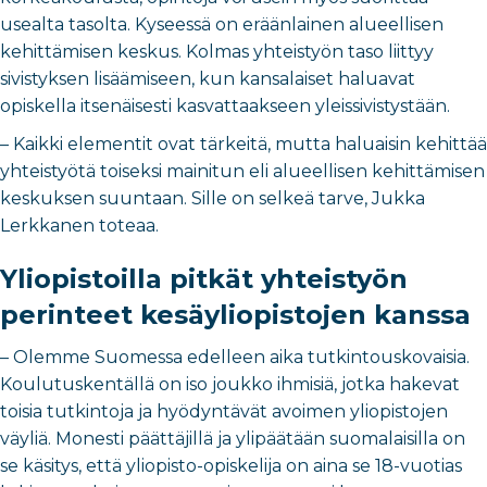
usealta tasolta. Kyseessä on eräänlainen alueellisen
kehittämisen keskus. Kolmas yhteistyön taso liittyy
sivistyksen lisäämiseen, kun kansalaiset haluavat
opiskella itsenäisesti kasvattaakseen yleissivistystään.
– Kaikki elementit ovat tärkeitä, mutta haluaisin kehittää
yhteistyötä toiseksi mainitun eli alueellisen kehittämisen
keskuksen suuntaan. Sille on selkeä tarve, Jukka
Lerkkanen toteaa.
Yliopistoilla pitkät yhteistyön
perinteet kesäyliopistojen kanssa
– Olemme Suomessa edelleen aika tutkintouskovaisia.
Koulutuskentällä on iso joukko ihmisiä, jotka hakevat
toisia tutkintoja ja hyödyntävät avoimen yliopistojen
väyliä. Monesti päättäjillä ja ylipäätään suomalaisilla on
se käsitys, että yliopisto-opiskelija on aina se 18-vuotias