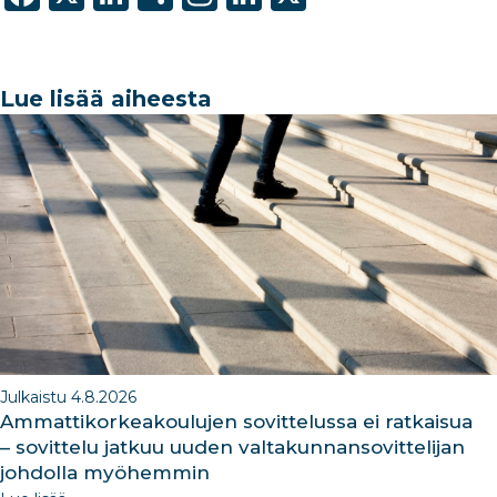
a
n
h
st
n
c
k
ar
a
k
e
e
e
g
e
Lue lisää aiheesta
b
dI
ra
dI
o
n
m
n
o
k
Julkaistu 4.8.2026
Ammattikorkeakoulujen sovittelussa ei ratkaisua
– sovittelu jatkuu uuden valtakunnansovittelijan
johdolla myöhemmin