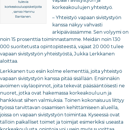
vapaan sivistystyön ja
tulevia
korkeakouluopiskelijoita
korkeakoulujen yhteistyö.
, sanoo Hannu
Rantanen.
– Yhteistyö vapaan sivistystyön
kanssa näkyy vahvasti
arkipäivässämme. Sen volyymi on
noin 15 prosenttia toiminnastamme. Meidän noin 130
000 suoritetusta opintopisteestä, vajaat 20 000 tulee
vapaan sivistystyön yhteistyöstä, Jukka Lerkkanen
aloittaa.
Lerkkanen tuo esiin kolme elementtiä, joita yhteistyö
vapaan sivistystyön kanssa pitää sisällään. Ensinnäkin
avoimen väyläopinnot, joita tekevät pääsääntöisesti ne
nuoret, jotka ovat hakemassa korkeakouluun ja
hankkivat siihen valmiuksia. Toinen kokonaisuus liittyy
työssä tarvittavan osaamisen kehittämiseen alueilla,
joissa on vapaan sivistystyön toimintaa. Kyseessä ovat
tällöin paikalliset toimet ja toimijat esimerkiksi useasta
korkeakoulusta, opintoja voi usein myös suorittaa