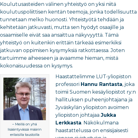
Koulutusasteiden välinen yhteistyö on yksi niitä
koulutuspoliittisen kentän teemoja, jonka todellisuutta
tunnetaan melko huonosti. Yhteistyötä tehdään ja
kehitetään jatkuvasti, mutta sen hyödyt osaajille ja
osaamiselle eivät saa ansaittua näkyvyyttä. Tämä
yhteistyö on kuitenkin erittäin tärkeää esimerkiksi
jatkuvan oppimisen kysymyksiä ratkottaessa. Joten
tartuimme aiheeseen ja avaamme hieman, mistä
kokonaisuudessa on kysymys.
Haastattelimme LUT-yliopiston
professori
Hannu Rantasta
, joka
toimii Suomen kesäyliopistot ry:n
hallituksen puheenjohtajana ja
Jyväskylän yliopiston avoimen
yliopiston johtajaa
Jukka
Lerkkasta
. Näkökulmana
– Meillä on yhä
lisääntyvässä määrin
haastattelussa on ensisijaisesti
erilaisilla taustoilla