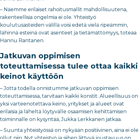
– Näemme erilaiset rahoitusmallit mahdollisuutena,
rakenteellisia ongelmia ei ole. Yhteistyö
koulutusasteiden välillä voisi edetä vielä ripeämmin,
lähinnä esteinä ovat asenteet ja tietämättömyys, toteaa
Hannu Rantanen.
Jatkuvan oppimisen
toteuttamisessa tulee ottaa kaikki
keinot käyttöön
– Jotta todella onnistumme jatkuvan oppimisen
toteuttamisessa, tarvitaan kaikki konstit. Alueellisuus on
yksi varteenotettava keino, yritykset ja alueet ovat
erilaisia ja läheltä löytyvälle osaamisen kehittämisen
toiminnalle on kysyntää, Jukka Lerkkanen jatkaa.
– Suunta yhteistyössä on nykyään positiivinen, aina ei ole
ollut niin. Nyt yhteistyö ja siihen liittyvä joustavuus on