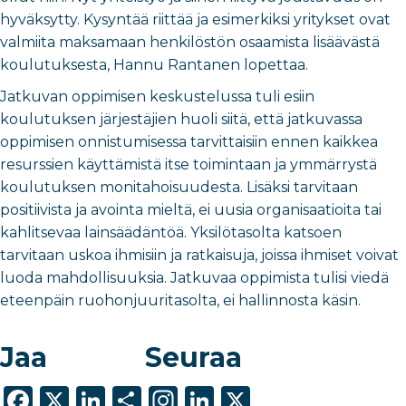
hyväksytty. Kysyntää riittää ja esimerkiksi yritykset ovat
valmiita maksamaan henkilöstön osaamista lisäävästä
koulutuksesta, Hannu Rantanen lopettaa.
Jatkuvan oppimisen keskustelussa tuli esiin
koulutuksen järjestäjien huoli siitä, että jatkuvassa
oppimisen onnistumisessa tarvittaisiin ennen kaikkea
resurssien käyttämistä itse toimintaan ja ymmärrystä
koulutuksen monitahoisuudesta. Lisäksi tarvitaan
positiivista ja avointa mieltä, ei uusia organisaatioita tai
kahlitsevaa lainsäädäntöä. Yksilötasolta katsoen
tarvitaan uskoa ihmisiin ja ratkaisuja, joissa ihmiset voivat
luoda mahdollisuuksia. Jatkuvaa oppimista tulisi viedä
eteenpäin ruohonjuuritasolta, ei hallinnosta käsin.
Jaa
Seuraa
F
X
Li
S
In
Li
X