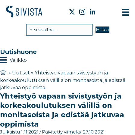
TI
Haku
VA
TY
Uutishuone
TI
Valikko
JÄ
»
Uutiset
»
Yhteistyö vapaan sivistystyön ja
korkeakoulutuksen välillä on monitasoista ja edistää
UU
jatkuvaa oppimista
Yhteistyö vapaan sivistystyön ja
YH
korkeakoulutuksen välillä on
monitasoista ja edistää jatkuvaa
oppimista
Julkaistu 1.11.2021
/
Päivitetty viimeksi 27.10.2021