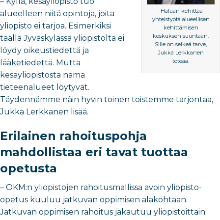
– Kyllä, kesäyliopisto tuo
-Haluan kehittää
alueelleen niitä opintoja, joita
yhteistyötä alueellisen
yliopisto ei tarjoa. Esimerkiksi
kehittämisen
keskuksen suuntaan.
täällä Jyväskylässä yliopistolta ei
Sille on selkeä tarve,
löydy oikeustiedettä ja
Jukka Lerkkanen
toteaa.
lääketiedettä. Mutta
kesäyliopistosta nämä
tieteenalueet löytyvät.
Täydennämme näin hyvin toinen toistemme tarjontaa,
Jukka Lerkkanen lisää.
Erilainen rahoituspohja
mahdollistaa eri tavat tuottaa
opetusta
– OKM:n yliopistojen rahoitusmallissa avoin yliopisto-
opetus kuuluu jatkuvan oppimisen alakohtaan.
Jatkuvan oppimisen rahoitus jakautuu yliopistoittain