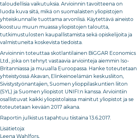
taloudellisia vaikutuksia. Arvioinnin tavoitteena on
luoda kuva siitä, mikä on suomalaisten yliopistojen
yhteiskunnalle tuottama arvonlisä. Käytettävä aineisto
koostuu muun muassa yliopistojen taloutta,
tutkimustulosten kaupallistamista sekä opiskelijoita ja
valmistuneita koskevista tiedoista.
Arvioinnin toteuttaa skotlantilainen BiGGAR Economics
Ltd., joka on tehnyt vastaavia arviointeja aiemmin Iso-
Britanniassa ja muualla Euroopassa. Hanke toteutetaan
yhteistyössä Akavan, Elinkeinoelämän keskusliiton,
Sivistystyönantajien, Suomen ylioppilaskuntien liiton
(SYL) ja Suomen yliopistot UNIFI:n kanssa. Arviointiin
osallistuvat kaikki yliopistolaissa mainitut yliopistot ja se
toteutetaan kevään 2017 aikana.
Raportin julkistus tapahtuu tiistaina 13.6.2017.
Lisätietoja:
Leena Wahlfors,