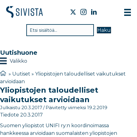
TI
Haku
VA
TY
Uutishuone
TI
Valikko
JÄ
»
Uutiset
»
Yliopistojen taloudelliset vaikutukset
arvioidaan
UU
Yliopistojen taloudelliset
YH
vaikutukset arvioidaan
Julkaistu 20.3.2017
/
Päivitetty viimeksi 19.2.2019
Tiedote 20.3.2017
Suomen yliopistot UNIFI ry:n koordinoimassa
hankkeessa arvioidaan suomalaisten yliopistojen