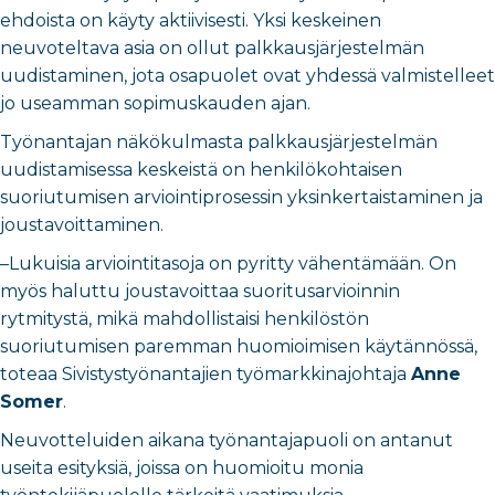
ehdoista on käyty aktiivisesti. Yksi keskeinen
neuvoteltava asia on ollut palkkausjärjestelmän
uudistaminen, jota osapuolet ovat yhdessä valmistelleet
jo useamman sopimuskauden ajan.
Työnantajan näkökulmasta palkkausjärjestelmän
uudistamisessa keskeistä on henkilökohtaisen
suoriutumisen arviointiprosessin yksinkertaistaminen ja
joustavoittaminen.
–Lukuisia arviointitasoja on pyritty vähentämään. On
myös haluttu joustavoittaa suoritusarvioinnin
rytmitystä, mikä mahdollistaisi henkilöstön
suoriutumisen paremman huomioimisen käytännössä,
toteaa Sivistystyönantajien työmarkkinajohtaja
Anne
Somer
.
Neuvotteluiden aikana työnantajapuoli on antanut
useita esityksiä, joissa on huomioitu monia