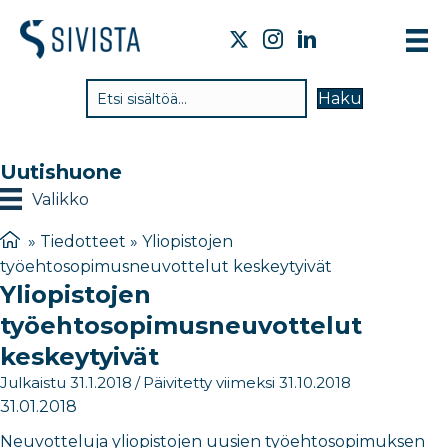
TI
Haku
VA
TY
Uutishuone
TI
Valikko
JÄ
»
Tiedotteet
»
Yliopistojen
työehtosopimusneuvottelut keskeytyivät
UU
Yliopistojen
YH
työehtosopimusneuvottelut
keskeytyivät
Julkaistu 31.1.2018
/
Päivitetty viimeksi 31.10.2018
31.01.2018
Neuvotteluja yliopistojen uusien työehtosopimuksen