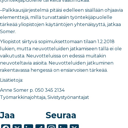
työntekijäpuolelle tärkeitä vaatimuksia.
–Palkkausjärjestelmä pitäisi edelleen sisällään ohjaavia
elementtejä, millä turvattaisiin työntekijäpuolelle
tärkeää yliopistojen käytäntöjen yhtenäisyyttä, jatkaa
Somer.
Yliopistot siirtyvä sopimuksettomaan tilaan 1.2.2018
lukien, mutta neuvotteluiden jatkamiseen tällä ei ole
vaikutusta. Neuvotteluissa on edessä muitakin
neuvoteltavia asioita. Neuvotteluiden jatkuminen
rakentavassa hengessä on ensiarvoisen tärkeää.
Lisätietoja:
Anne Somer p. 050 345 2134
Työmarkkinajohtaja, Sivistystyönantajat
Jaa
Seuraa