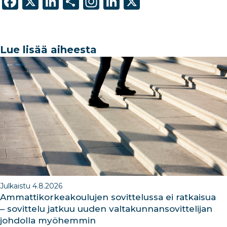
F
X
Li
S
In
Li
X
a
n
h
st
n
c
k
ar
a
k
e
e
e
g
e
Lue lisää aiheesta
b
dI
ra
dI
o
n
m
n
o
k
Julkaistu 4.8.2026
Ammattikorkeakoulujen sovittelussa ei ratkaisua
– sovittelu jatkuu uuden valtakunnansovittelijan
johdolla myöhemmin