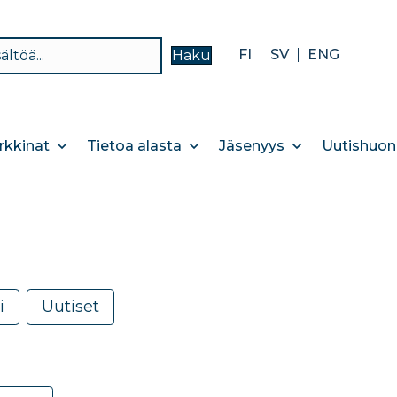
FI
SV
ENG
Haku
kkinat
Tietoa alasta
Jäsenyys
Uutishuon
i
Uutiset