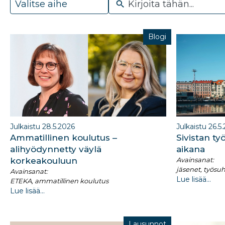
available
Blogi
Julkaistu 28.5.2026
Julkaistu 26.5
Ammatillinen koulutus –
Sivistan t
alihyödynnetty väylä
aikana
korkeakouluun
Avainsanat:
jäsenet, työs
Avainsanat:
Lue lisää...
ETEKA, ammatillinen koulutus
Lue lisää...
Lausunnot