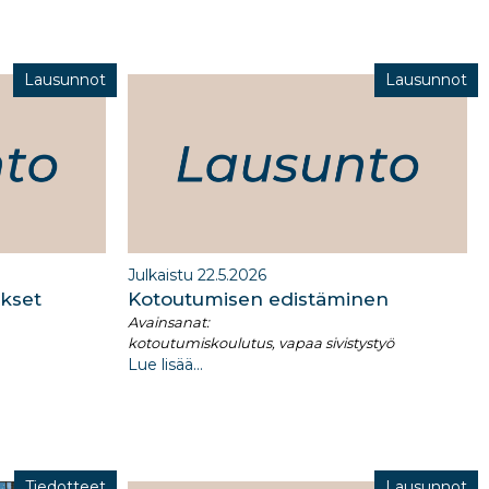
Lausunnot
Lausunnot
Julkaistu 22.5.2026
kset​
Kotoutumisen edistäminen​
Avainsanat:
kotoutumiskoulutus, vapaa sivistystyö
Lue lisää...
Tiedotteet
Lausunnot