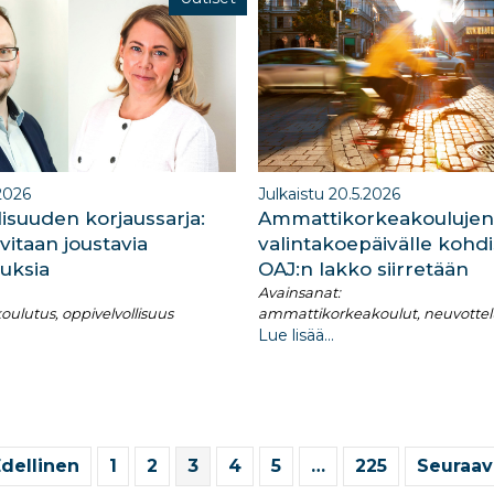
.2026
Julkaistu 20.5.2026
lisuuden korjaussarja:
Ammattikorkeakoulujen
rvitaan joustavia
valintakoepäivälle kohd
uksia
OAJ:n lakko siirretään
Avainsanat:
oulutus, oppivelvollisuus
ammattikorkeakoulut, neuvottel
Lue lisää...
Edellinen
1
2
3
4
5
…
225
Seuraav