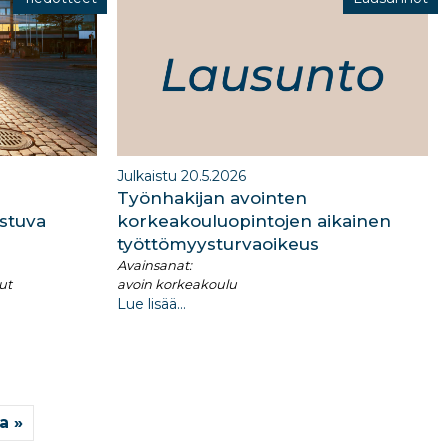
Julkaistu 20.5.2026
Työnhakijan avointen
istuva
korkeakouluopintojen aikainen
työttömyysturvaoikeus
Avainsanat:
ut
avoin korkeakoulu
Lue lisää...
a »