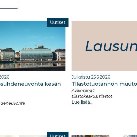
Uutiset
.2026
Julkaistu 25.5.2026
yösuhdeneuvonta kesän
Tilastotuotannon muuto
Avainsanat:
tilastokeskus, tilastot
Lue lisää...
uhdeneuvonta
Uutiset