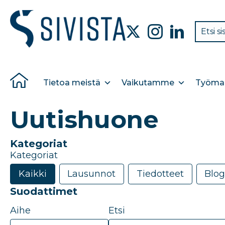
Tietoa meistä
Vaikutamme
Työmar
Uutishuone
Kategoriat
Kategoriat
Kaikki
Lausunnot
Tiedotteet
Blog
Suodattimet
Aihe
Etsi
20
results