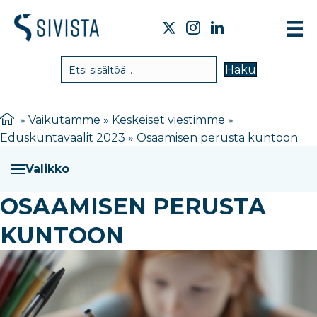
TIE
Haku
VAI
TYÖ
»
Vaikutamme
»
Keskeiset viestimme
»
Eduskuntavaalit 2023
»
Osaamisen perusta kuntoon
TIE
JÄS
Valikko
UUT
OSAAMISEN PERUSTA
YHT
KUNTOON