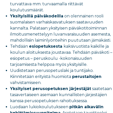
turvattava mm. turvaamalla riittävät
koulutusmäärät.
Yksityisillä päiväkodeilla
on olennainen rooli
suomalaisen varhaiskasvatuksen saatavuuden
kannalta. Palataan yksityisen päiväkotitoiminnan
ilmoitusmenettelyyn luvanvaraisuuden asemesta,
mahdollisiin laiminlyönteihin puututaan jämäkästi.
Tehdään
esiopetuksesta
kaksivuotista kaikille ja
koulun aloituksesta joustavaa. Tehdään päiväkoti –
esiopetus – peruskoulu -kokonaisuuden
tarjoamisesta helppoa myös yksityisille.
Uudistetaan perusopetuslaki ja tuntijako.
Kiinnitetään erityistä huomiota
perustaitojen
vahvistamiseen.
Yksityiset perusopetuksen järjestäjät
saatetaan
tasavertaiseen asemaan kunnallisten järjestäjien
kanssa perusopetuksen rahoituksessa.
Luodaan lukiokoulutukseen
pitkän aikavälin
kehittämissuunnitelma
. Asetetaan tavoitteeksi