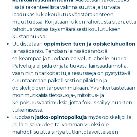
lisätä rakenteellista valinnaisuutta ja turvata
laadukas lukiokoulutus väestörakenteen
muuttuessa. Korjataan lukion rahoitusta siten, että
rahoitus vastaa täysimääräisesti koulutuksen
kustannuksia.
Uudistetaan
oppimisen tuen ja opiskeluhuollon
lainsäädäntö. Tehdään lainsäädännöstä
selkeämpää ja tuodaan palvelut lähelle nuoria.
Palveluja ei pidä ohjata tiukasti lainsäädännöllä,
vaan niihin tarkoitettuja resursseja on pystyttävä
suuntaamaan paikallisesti oppilaiden ja
opiskelijoiden tarpeen mukaan. Yksinkertaistetaan
monimutkaisia tietosuoja-, mitoitus- ja
kelpoisuusvaatimuksia, jotta fokus säilyy nuorten
tukemisessa.
Luodaan
jatko-opintopolkuja
myös opiskelijoille,
joilla ei sairauden tai vamman vuoksi ole
mahdollisuutta siirtyä tutkintotavoitteiseen