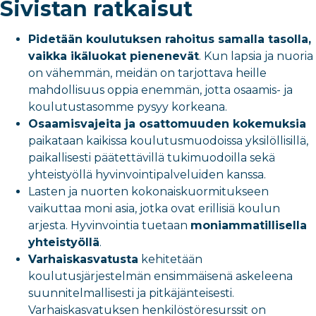
Sivistan ratkaisut
Pidetään koulutuksen rahoitus samalla tasolla,
vaikka ikäluokat pienenevät
. Kun lapsia ja nuoria
on vähemmän, meidän on tarjottava heille
mahdollisuus oppia enemmän, jotta osaamis- ja
koulutustasomme pysyy korkeana.
Osaamisvajeita ja osattomuuden kokemuksia
paikataan kaikissa koulutusmuodoissa yksilöllisillä,
paikallisesti päätettävillä tukimuodoilla sekä
yhteistyöllä hyvinvointipalveluiden kanssa.
Lasten ja nuorten kokonaiskuormitukseen
vaikuttaa moni asia, jotka ovat erillisiä koulun
arjesta. Hyvinvointia tuetaan
moniammatillisella
yhteistyöllä
.
Varhaiskasvatusta
kehitetään
koulutusjärjestelmän ensimmäisenä askeleena
suunnitelmallisesti ja pitkäjänteisesti.
Varhaiskasvatuksen henkilöstöresurssit on