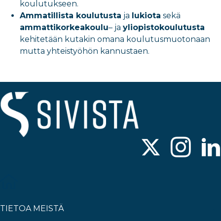
koulutukseen.
Ammatillista koulutusta
ja
lukiota
sekä
ammattikorkeakoulu
– ja
yliopistokoulutusta
kehitetään kutakin omana koulutusmuotonaan
mutta yhteistyöhön kannustaen.
TIETOA MEISTÄ