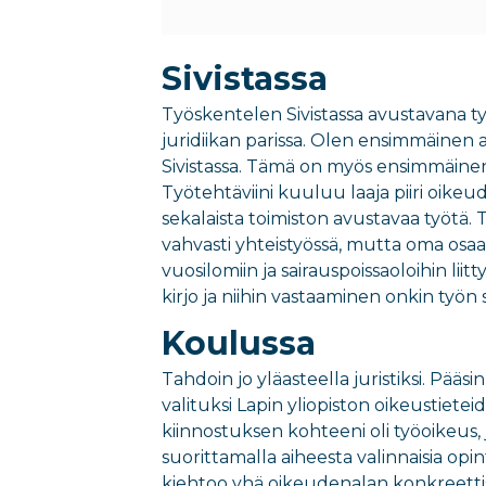
Sivistassa
Työskentelen
S
ivistassa
avustavana ty
juridiikan parissa
.
Olen ensimmäinen a
Sivistassa
. Tämä
on m
yös
ensimmäine
Työtehtäviini kuuluu laaja
piiri oikeud
sekalaista toimiston avustavaa työtä.
T
vahvasti yhteistyössä, mutta
oma osaam
vuosilomiin ja sairauspoissaoloihin liit
kirjo ja niihin vastaaminen
onkin työn 
Koulussa
Tahdoin jo yläasteella juristiksi. Pääsi
valituksi
L
apin yliopiston oikeustiete
kiinnostuksen
kohteeni oli
työoikeus,
suorittamalla aiheesta valinnaisia opi
kiehtoo yhä oikeudenalan konkreett