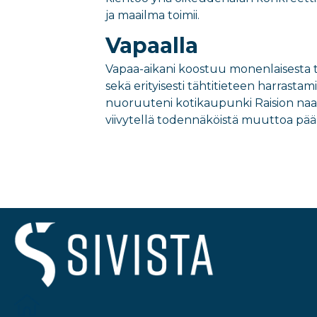
ja maailma toimii.
Vapaalla
Vapaa-aikani koostuu
monenlaisesta 
sekä erityisesti tähtitieteen harrasta
nuoruu
teni
kotikaupunki
Raision naa
viivytellä todennäköistä muuttoa pä