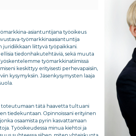
ömarkkina-asiantuntija
na
työoikeus
vustava-työmarkkinaasiantuntija
n
juridiikkaan
liittyvä työpaikkani.
ellisia
tie
donhakutehtäviä, sekä muuta
yöskentelemme
työmarkkina
tiimissä
iseni keskittyy e
rityisesti
perhevapaisiin,
tyviin kysymyksiin.
Jäsenkysymysten laaja
suola.
n
toteutumaan
tätä haavetta tultuani
iden tiedekuntaan. Opinnoissani erityinen
 jonka osaamista pyrin kasvattamaan
ntoja. Työoikeudessa minua kiehtoi ja
isuus
suhteessa siihen, miten yhteiskunta