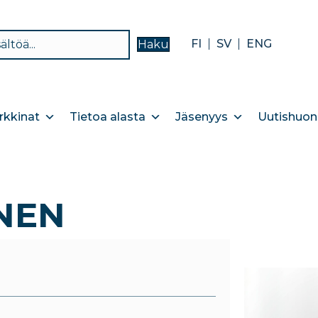
FI
SV
ENG
Haku
kkinat
Tietoa alasta
Jäsenyys
Uutishuon
NEN