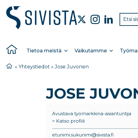
Tietoa meistä
Vaikutamme
Työmar
»
Yhteystiedot
»
Jose Juvonen
JOSE JUVO
Avustava työmarkkina-asiantuntija
> Katso profiili
etunimi.sukunimi@sivista.fi