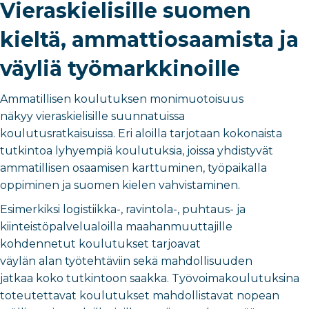
Vieraskielisille suomen
kieltä, ammattiosaamista ja
väyliä työmarkkinoille
Ammatillisen koulutuksen monimuotoisuus
näkyy vieraskielisille suunnatuissa
koulutusratkaisuissa. Eri aloilla tarjotaan kokonaista
tutkintoa lyhyempiä koulutuksia, joissa yhdistyvät
ammatillisen osaamisen karttuminen, työpaikalla
oppiminen ja suomen kielen vahvistaminen.
Esimerkiksi logistiikka-, ravintola-, puhtaus- ja
kiinteistöpalvelualoilla maahanmuuttajille
kohdennetut koulutukset tarjoavat
väylän alan työtehtäviin sekä mahdollisuuden
jatkaa koko tutkintoon saakka. Työvoimakoulutuksina
toteutettavat koulutukset mahdollistavat nopean