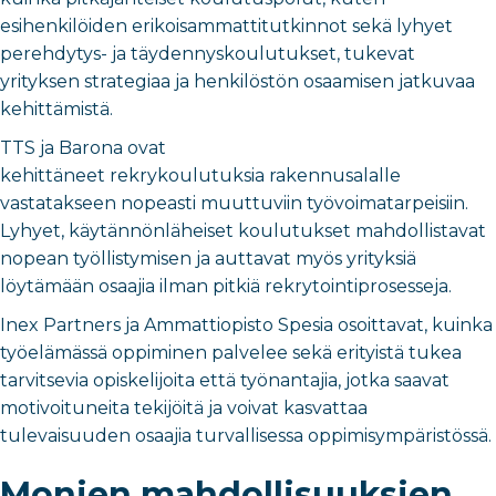
esihenkilöiden erikoisammattitutkinnot sekä lyhyet
perehdytys- ja täydennyskoulutukset, tukevat
yrityksen strategiaa ja henkilöstön osaamisen jatkuvaa
kehittämistä.
TTS ja Barona ovat
kehittäneet rekrykoulutuksia rakennusalalle
vastatakseen nopeasti muuttuviin työvoimatarpeisiin.
Lyhyet, käytännönläheiset koulutukset mahdollistavat
nopean työllistymisen ja auttavat myös yrityksiä
löytämään osaajia ilman pitkiä rekrytointiprosesseja.
Inex Partners ja Ammattiopisto Spesia osoittavat, kuinka
työelämässä oppiminen palvelee sekä erityistä tukea
tarvitsevia opiskelijoita että työnantajia, jotka saavat
motivoituneita tekijöitä ja voivat kasvattaa
tulevaisuuden osaajia turvallisessa oppimisympäristössä.
Monien mahdollisuuksien