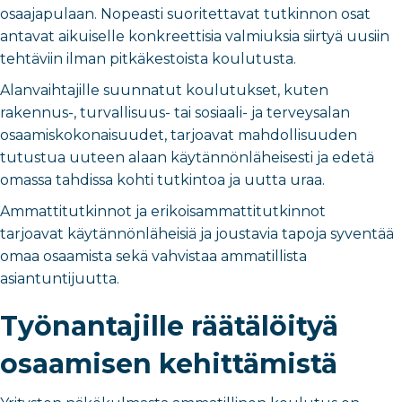
osaajapulaan. Nopeasti suoritettavat tutkinnon osat
antavat aikuiselle konkreettisia valmiuksia siirtyä uusiin
tehtäviin ilman pitkäkestoista koulutusta.
Alanvaihtajille suunnatut koulutukset, kuten
rakennus-, turvallisuus- tai sosiaali- ja terveysalan
osaamiskokonaisuudet, tarjoavat mahdollisuuden
tutustua uuteen alaan käytännönläheisesti ja edetä
omassa tahdissa kohti tutkintoa ja uutta uraa.
Ammattitutkinnot ja erikoisammattitutkinnot
tarjoavat käytännönläheisiä ja joustavia tapoja syventää
omaa osaamista sekä vahvistaa ammatillista
asiantuntijuutta.
Työnantajille räätälöityä
osaamisen kehittämistä