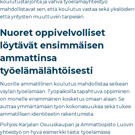
koulutustarjonta ja vahva työelämäyhteistyö
mahdollistavat sen, että koulutus vastaa sekä yksilöiden
että yritysten muuttuviin tarpeisiin.
Nuoret oppivelvolliset
löytävät ensimmäisen
ammattinsa
työelämälähtöisesti
Nuorille ammatillinen koulutus mahdollistaa selkeän
väylän työelämään. Työpaikoilla tapahtuva oppiminen
on monelle ensimmäinen kosketus omaan alaan. Se
auttaa ymmärtämään työn kokonaisuuksia sekä tukee
ammatillisen identiteetin rakentumista.
Pohjois-Karjalan Osuuskaupan ja Ammattiopisto Luovin
yhteistyö on hyvä esimerkki tästä: työelämässä