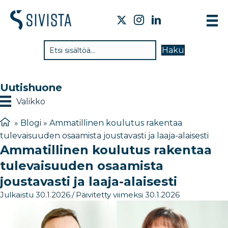
TI
Haku
VA
TY
Uutishuone
TI
Valikko
JÄ
»
Blogi
»
Ammatillinen koulutus rakentaa
tulevaisuuden osaamista joustavasti ja laaja-alaisesti
UU
Ammatillinen koulutus rakentaa
YH
tulevaisuuden osaamista
joustavasti ja laaja-alaisesti
Julkaistu 30.1.2026
/
Päivitetty viimeksi 30.1.2026