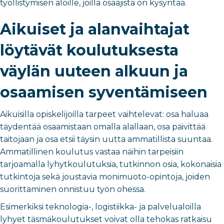
työllistymisen aloille, joilla osaajista on kysyntää.
Aikuiset ja alanvaihtajat
löytävät koulutuksesta
väylän uuteen alkuun ja
osaamisen syventämiseen
Aikuisilla opiskelijoilla tarpeet vaihtelevat: osa haluaa
täydentää osaamistaan omalla alallaan, osa päivittää
taitojaan ja osa etsii täysin uutta ammatillista suuntaa.
Ammatillinen koulutus vastaa näihin tarpeisiin
tarjoamalla lyhytkoulutuksia, tutkinnon osia, kokonaisia
tutkintoja sekä joustavia monimuoto-opintoja, joiden
suorittaminen onnistuu työn ohessa.
Esimerkiksi teknologia-, logistiikka- ja palvelualoilla
lyhyet täsmäkoulutukset voivat olla tehokas ratkaisu