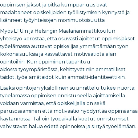
oppimisen jaksot ja pitkä kumppanuus ovat
madaltaneet opiskelijoiden työllistymisen kynnystä ja
lisänneet työyhteisöjen monimuotoisuutta.
Myös LTU:n ja Helsingin Maalariammattikoulun
yhteistyö korostaa, että osuvasti ajoitetut oppimisjaksot
työelämässä auttavat opiskelijaa ymmärtämään työn
kokonaisuuksia ja kasvattavat motivaatiota alan
opintoihin. Kun oppiminen tapahtuu
aidossa työympäristössä, kehittyvät niin ammatilliset
taidot, työelämätaidot kuin ammatti-identiteettikin.
Lisäksi opintojen yksilöllinen suunnittelu tukee nuorta:
työelämässä oppimisen onnistuneella ajoittamisella
voidaan varmistaa, että opiskelijalla on sekä
perusosaaminen että motivaatio hyödyntää oppimaansa
käytännössä. Tällöin työpaikalla koetut onnistumiset
vahvistavat halua edetä opinnoissa ja siirtyä työelämään.