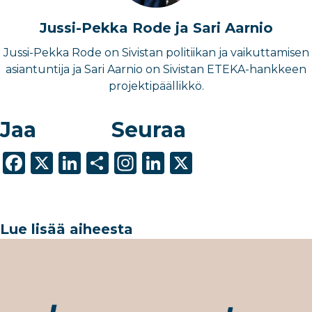
Jussi-Pekka Rode ja Sari Aarnio
Jussi-Pekka Rode on Sivistan politiikan ja vaikuttamisen
asiantuntija ja Sari Aarnio on Sivistan ETEKA-hankkeen
projektipäällikkö.
Jaa
Seuraa
F
X
Li
S
In
Li
X
a
n
h
st
n
c
k
ar
a
k
e
e
e
g
e
Lue lisää aiheesta
b
dI
ra
dI
o
n
m
n
o