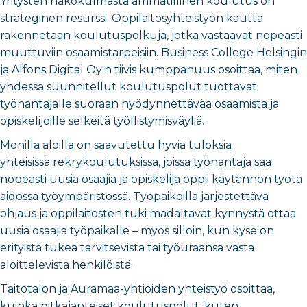
Yritysten näkökulmasta ammatillinen koulutus on
strateginen resurssi. Oppilaitosyhteistyön kautta
rakennetaan koulutuspolkuja, jotka vastaavat nopeasti
muuttuviin osaamistarpeisiin. Business College Helsingin
ja Alfons Digital Oy:n tiivis kumppanuus osoittaa, miten
yhdessä suunnitellut koulutuspolut tuottavat
työnantajalle suoraan hyödynnettävää osaamista ja
opiskelijoille selkeitä työllistymisväyliä.
Monilla aloilla on saavutettu hyviä tuloksia
yhteisissä rekrykoulutuksissa, joissa työnantaja saa
nopeasti uusia osaajia ja opiskelija oppii käytännön työtä
aidossa työympäristössä. Työpaikoilla järjestettävä
ohjaus ja oppilaitosten tuki madaltavat kynnystä ottaa
uusia osaajia työpaikalle – myös silloin, kun kyse on
erityistä tukea tarvitsevista tai työuraansa vasta
aloittelevista henkilöistä.
Taitotalon ja Auramaa-yhtiöiden yhteistyö osoittaa,
kuinka pitkäjänteiset koulutuspolut, kuten