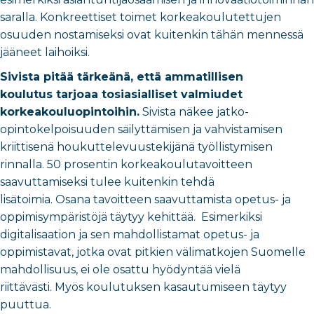
saralla. Konkreettiset toimet korkeakoulutettujen
osuuden nostamiseksi ovat kuitenkin tähän mennessä
jääneet laihoiksi.
Sivista pitää tärkeänä, että ammatillisen
koulutus tarjoaa tosiasialliset valmiudet
korkeakouluopintoihin.
Sivista näkee jatko-
opintokelpoisuuden säilyttämisen ja vahvistamisen
kriittisenä houkuttelevuustekijänä työllistymisen
rinnalla. 50 prosentin korkeakoulutavoitteen
saavuttamiseksi tulee kuitenkin tehdä
lisätoimia. Osana tavoitteen saavuttamista opetus- ja
oppimisympäristöjä täytyy kehittää. Esimerkiksi
digitalisaation ja sen mahdollistamat opetus- ja
oppimistavat, jotka ovat pitkien välimatkojen Suomelle
mahdollisuus, ei ole osattu hyödyntää vielä
riittävästi. Myös koulutuksen kasautumiseen täytyy
puuttua.