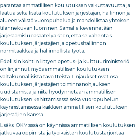
parantaa ammatillisen koulutuksen vaikuttavuutta ja
laatua sekä lisätä koulutuksen järjestäjän, hallinnon ja
alueen välistä vuoropuhelua ja mahdollistaa yhteisen
tilannekuvan luominen. Samalla kevennetään
järjestämislupasäätelyä siten, että se vähentäisi
koulutuksen järjestäjien ja opetushallinnon
normitaakkaa ja hallinnollista työtä.
Edellisiin kohtiin liittyen opetus- ja kulttuuriministeriö
on linjannut myös ammatillisen koulutuksen
valtakunnallisista tavoitteista. Linjaukset ovat osa
koulutuksen järjestäjien toiminnanohjauksen
uudistamista ja niitä hyödynnetään ammatillisen
koulutuksen kehittämisessä sekä vuoropuhelun
käynnistämisessä kaikkien ammatillisen koulutuksen
järjestäjien kanssa.
Lisäksi OKM:sssä on käynnissä ammatillisen koulutuksen
jatkuvaa oppimista ja työikäisten koulutustarjontaa