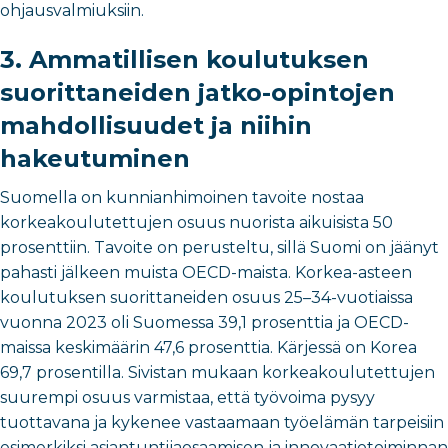
ohjausvalmiuksiin.
3.
Ammatillisen koulutuksen
suorittaneiden jatko-opintojen
mahdollisuudet ja niihin
hakeutuminen
Suomella on kunnianhimoinen tavoite nostaa
korkeakoulutettujen osuus nuorista aikuisista 50
prosenttiin. Tavoite on perusteltu, sillä Suomi on jäänyt
pahasti jälkeen muista OECD-maista. Korkea-asteen
koulutuksen suorittaneiden osuus 25–34-vuotiaissa
vuonna 2023 oli Suomessa 39,1 prosenttia ja OECD-
maissa keskimäärin 47,6 prosenttia. Kärjessä on Korea
69,7 prosentilla. Sivistan mukaan korkeakoulutettujen
suurempi osuus varmistaa, että työvoima pysyy
tuottavana ja kykenee vastaamaan työelämän tarpeisiin
esimerkiksi asiantuntijaosaamisen ja innovaatiotoiminnan