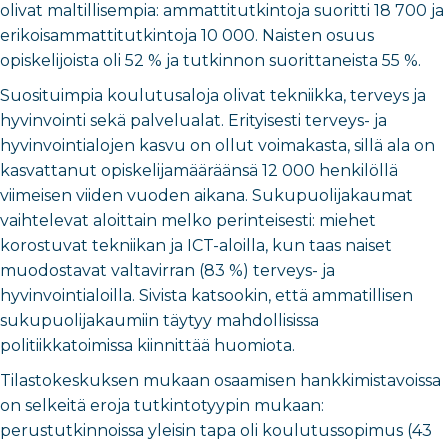
olivat maltillisempia: ammattitutkintoja suoritti 18 700 ja
erikoisammattitutkintoja 10 000. Naisten osuus
opiskelijoista oli 52 % ja tutkinnon suorittaneista 55 %.
Suosituimpia koulutusaloja olivat tekniikka, terveys ja
hyvinvointi sekä palvelualat. Erityisesti terveys- ja
hyvinvointialojen kasvu on ollut voimakasta, sillä ala on
kasvattanut opiskelijamääräänsä 12 000 henkilöllä
viimeisen viiden vuoden aikana. Sukupuolijakaumat
vaihtelevat aloittain melko perinteisesti: miehet
korostuvat tekniikan ja ICT-aloilla, kun taas naiset
muodostavat valtavirran (83 %) terveys- ja
hyvinvointialoilla. Sivista katsookin, että ammatillisen
sukupuolijakaumiin täytyy mahdollisissa
politiikkatoimissa kiinnittää huomiota.
Tilastokeskuksen mukaan osaamisen hankkimistavoissa
on selkeitä eroja tutkintotyypin mukaan:
perustutkinnoissa yleisin tapa oli koulutussopimus (43