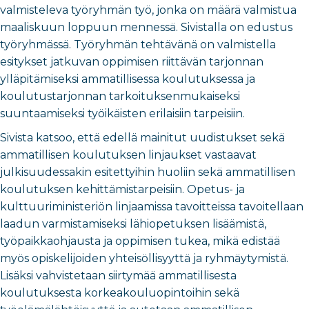
valmisteleva työryhmän työ, jonka on määrä valmistua
maaliskuun loppuun mennessä. Sivistalla on edustus
työryhmässä. Työryhmän tehtävänä on valmistella
esitykset jatkuvan oppimisen riittävän tarjonnan
ylläpitämiseksi ammatillisessa koulutuksessa ja
koulutustarjonnan tarkoituksenmukaiseksi
suuntaamiseksi työikäisten erilaisiin tarpeisiin.
Sivista katsoo, että edellä mainitut uudistukset sekä
ammatillisen koulutuksen linjaukset vastaavat
julkisuudessakin esitettyihin huoliin sekä ammatillisen
koulutuksen kehittämistarpeisiin. Opetus- ja
kulttuuriministeriön linjaamissa tavoitteissa tavoitellaan
laadun varmistamiseksi lähiopetuksen lisäämistä,
työpaikkaohjausta ja oppimisen tukea, mikä edistää
myös opiskelijoiden yhteisöllisyyttä ja ryhmäytymistä.
Lisäksi vahvistetaan siirtymää ammatillisesta
koulutuksesta korkeakouluopintoihin sekä