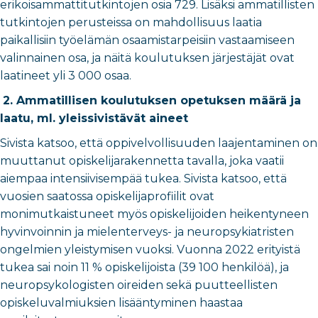
erikoisammattitutkintojen osia 729. Lisäksi ammatillisten
tutkintojen perusteissa on mahdollisuus laatia
paikallisiin työelämän osaamistarpeisiin vastaamiseen
valinnainen osa, ja näitä koulutuksen järjestäjät ovat
laatineet yli 3 000 osaa.
2. Ammatillisen koulutuksen opetuksen määrä ja
laatu, ml. yleissivistävät aineet
Sivista katsoo, että oppivelvollisuuden laajentaminen on
muuttanut opiskelijarakennetta tavalla, joka vaatii
aiempaa intensiivisempää tukea. Sivista katsoo, että
vuosien saatossa opiskelijaprofiilit ovat
monimutkaistuneet myös opiskelijoiden heikentyneen
hyvinvoinnin ja mielenterveys- ja neuropsykiatristen
ongelmien yleistymisen vuoksi. Vuonna 2022 erityistä
tukea sai noin 11 % opiskelijoista (39 100 henkilöä), ja
neuropsykologisten oireiden sekä puutteellisten
opiskeluvalmiuksien lisääntyminen haastaa