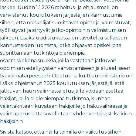
laskee. Uuden 1.1.2026 rahoitus- ja ohjausmalli on
vahvistanut koulutuksen järjestäjien kannustumia
siihen, että opiskelijat suorittavat opintoja, valmistuvat,
työllistyvät ja siirtyvät jatko-opintoihin valmistumisen
jälkeen. Lisäksi uudistuksessa on tavoiteltu sellaisten
kannusteiden luomista, jotka ohjaavat opiskelijoita
suorittamaan tutkintoja pienempiä
osaamiskokonaisuuksia, joilla vastataan jatkuvan
oppimisen edellytysten vahvistamiseen ja alueelliseen
työvoimatarpeeseen. Opetus- ja kulttuuriministeriö on
lisäksi ohjeistanut 2025 koulutuksen järjestäjiä, että
j
atkuvan haun valinnassa etusijalle voidaan asettaa
hakijat, joilla ei ole aiempaa tutkintoa, kunhan
valintakriteeri kuvataan hakijoille jo hakuvaiheessa ja
valintaperustetta sovelletaan yhdenvertaisesti kaikkiin
hakijoihin.
Sivista katsoo, että näillä toimilla on vaikutus siihen,