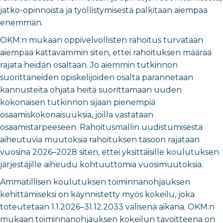
jatko-opinnoista ja työllistymisestä palkitaan aiempaa
enemmän.
OKM:n mukaan oppivelvollisten rahoitus turvataan
aiempaa kattavammin siten, ettei rahoituksen määrää
rajata heidän osaltaan. Jo aiemmin tutkinnon
suorittaneiden opiskelijoiden osalta parannetaan
kannusteita ohjata heitä suorittamaan uuden
kokonaisen tutkinnon sijaan pienempiä
osaamiskokonaisuuksia, joilla vastataan
osaamistarpeeseen. Rahoitusmallin uudistumisesta
aiheutuvia muutoksia rahoituksen tasoon rajataan
vuosina 2026–2028 siten, ettei yksittäisille koulutuksen
järjestäjille aiheudu kohtuuttomia vuosimuutoksia.
Ammatillisen koulutuksen toiminnanohjauksen
kehittämiseksi on käynnistetty myös kokeilu, joka
toteutetaan 1.1.2026–31.12.2033 välisenä aikana. OKM:n
mukaan toiminnanohjauksen kokeilun tavoitteena on