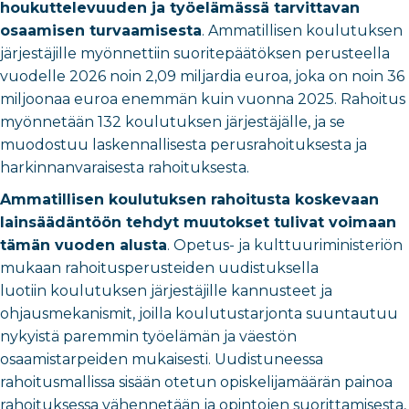
houkuttelevuuden ja työelämässä tarvittavan
osaamisen turvaamisesta
. Ammatillisen koulutuksen
järjestäjille myönnettiin suoritepäätöksen perusteella
vuodelle 2026 noin 2,09 miljardia euroa, joka on noin 36
miljoonaa euroa enemmän kuin vuonna 2025. Rahoitus
myönnetään 132 koulutuksen järjestäjälle, ja se
muodostuu laskennallisesta perusrahoituksesta ja
harkinnanvaraisesta rahoituksesta.
Ammatillisen koulutuksen rahoitusta koskevaan
lainsäädäntöön tehdyt muutokset tulivat voimaan
tämän vuoden alusta
. Opetus- ja kulttuuriministeriön
mukaan rahoitusperusteiden uudistuksella
luotiin koulutuksen järjestäjille kannusteet ja
ohjausmekanismit, joilla koulutustarjonta suuntautuu
nykyistä paremmin työelämän ja väestön
osaamistarpeiden mukaisesti. Uudistuneessa
rahoitusmallissa sisään otetun opiskelijamäärän painoa
rahoituksessa vähennetään ja opintojen suorittamisesta,