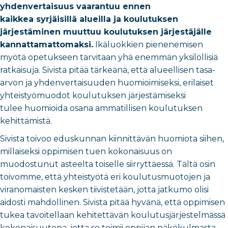
yhdenvertaisuus vaarantuu ennen
kaikkea syrjäisillä alueilla ja koulutuksen
järjestäminen muuttuu koulutuksen järjestäjälle
kannattamattomaksi.
Ikäluokkien pienenemisen
myötä opetukseen tarvitaan yhä enemmän yksilöllisiä
ratkaisuja. Sivista pitää tärkeänä, että alueellisen tasa-
arvon ja yhdenvertaisuuden huomioimiseksi, erilaiset
yhteistyömuodot koulutuksen järjestämiseksi
tulee huomioida osana ammatillisen koulutuksen
kehittämistä.
Sivista toivoo eduskunnan kiinnittävän huomiota siihen,
millaiseksi oppimisen tuen kokonaisuus on
muodostunut asteelta toiselle siirryttäessä. Tältä osin
toivomme, että yhteistyötä eri koulutusmuotojen ja
viranomaisten kesken tiivistetään, jotta jatkumo olisi
aidosti mahdollinen. Sivista pitää hyvänä, että oppimisen
tukea tavoitellaan kehitettävän koulutusjärjestelmässä
kokonaisuutena, jotta se toimii oppijan näkökulmasta