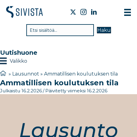
TI
Haku
VA
TY
Uutishuone
TI
Valikko
JÄ
»
Lausunnot
»
​Ammatillisen koulutuksen tila​
​Ammatillisen koulutuksen tila​
UU
Julkaistu 16.2.2026
/
Päivitetty viimeksi 16.2.2026
YH