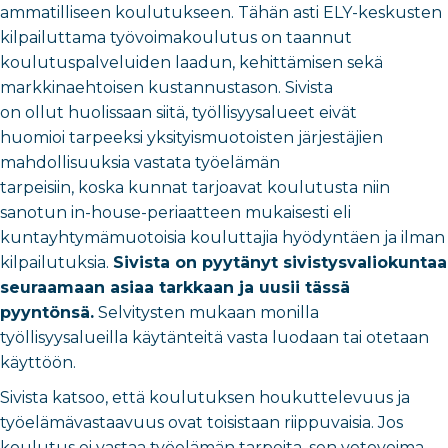
ammatilliseen koulutukseen. Tähän asti ELY-keskusten
kilpailuttama työvoimakoulutus on taannut
koulutuspalveluiden laadun, kehittämisen sekä
markkinaehtoisen kustannustason. Sivista
on ollut huolissaan siitä, työllisyysalueet eivät
huomioi tarpeeksi yksityismuotoisten järjestäjien
mahdollisuuksia vastata työelämän
tarpeisiin, koska kunnat tarjoavat koulutusta niin
sanotun in-house-periaatteen mukaisesti eli
kuntayhtymämuotoisia kouluttajia hyödyntäen ja ilman
kilpailutuksia.
Sivista on pyytänyt sivistysvaliokuntaa
seuraamaan asiaa tarkkaan ja uusii tässä
pyyntönsä.
Selvitysten mukaan monilla
työllisyysalueilla käytänteitä vasta luodaan tai otetaan
käyttöön.
Sivista katsoo, että koulutuksen houkuttelevuus ja
työelämävastaavuus ovat toisistaan riippuvaisia. Jos
koulutus ei vastaa työelämän tarpeita, sen vetovoima