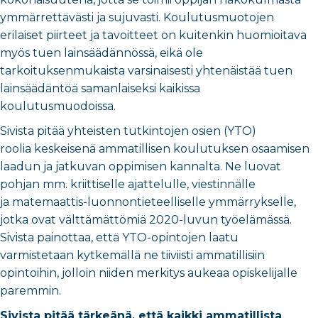
ymmärrettävästi ja sujuvasti. Koulutusmuotojen
erilaiset piirteet ja tavoitteet on kuitenkin huomioitava
myös tuen lainsäädännössä, eikä ole
tarkoituksenmukaista varsinaisesti yhtenäistää tuen
lainsäädäntöä samanlaiseksi kaikissa
koulutusmuodoissa.
Sivista pitää yhteisten tutkintojen osien (YTO)
roolia keskeisenä ammatillisen koulutuksen osaamisen
laadun ja jatkuvan oppimisen kannalta. Ne luovat
pohjan mm. kriittiselle ajattelulle, viestinnälle
ja matemaattis-luonnontieteelliselle ymmärrykselle,
jotka ovat välttämättömiä 2020-luvun työelämässä.
Sivista painottaa, että YTO-opintojen laatu
varmistetaan kytkemällä ne tiiviisti ammatillisiin
opintoihin, jolloin niiden merkitys aukeaa opiskelijalle
paremmin.
Sivista pitää tärkeänä, että kaikki ammatillista