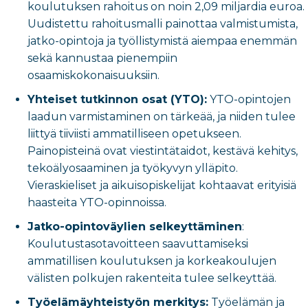
koulutuksen rahoitus on noin 2,09 miljardia euroa.
Uudistettu rahoitusmalli painottaa valmistumista,
jatko-opintoja ja työllistymistä aiempaa enemmän
sekä kannustaa pienempiin
osaamiskokonaisuuksiin.
Yhteiset tutkinnon osat (YTO):
YTO-opintojen
laadun varmistaminen on tärkeää, ja niiden tulee
liittyä tiiviisti ammatilliseen opetukseen.
Painopisteinä ovat viestintätaidot, kestävä kehitys,
tekoälyosaaminen ja työkyvyn ylläpito.
Vieraskieliset ja aikuisopiskelijat kohtaavat erityisiä
haasteita YTO-opinnoissa.
Jatko-opintoväylien selkeyttäminen
:
Koulutustasotavoitteen saavuttamiseksi
ammatillisen koulutuksen ja korkeakoulujen
välisten polkujen rakenteita tulee selkeyttää.
Työelämäyhteistyön merkitys:
Työelämän ja