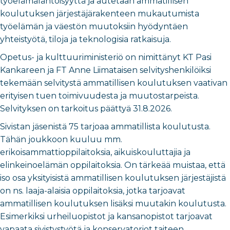
työelämälähtöisyyttä ja autetaan ammatillisen
koulutuksen järjestäjärakenteen mukautumista
työelämän ja väestön muutoksiin hyödyntäen
yhteistyötä, tiloja ja teknologisia ratkaisuja.
Opetus- ja kulttuuriministeriö on nimittänyt KT Pasi
Kankareen ja FT Anne Liimataisen selvityshenkilöiksi
tekemään selvitystä ammatillisen koulutuksen vaativan
erityisen tuen toimivuudesta ja muutostarpeista.
Selvityksen on tarkoitus päättyä 31.8.2026.
Sivistan jäsenistä 75 tarjoaa ammatillista koulutusta.
Tähän joukkoon kuuluu mm.
erikoisammattioppilaitoksia, aikuiskouluttajia ja
elinkeinoelämän oppilaitoksia. On tärkeää muistaa, että
iso osa yksityisistä ammatillisen koulutuksen järjestäjistä
on ns. laaja-alaisia oppilaitoksia, jotka tarjoavat
ammatillisen koulutuksen lisäksi muutakin koulutusta.
Esimerkiksi urheiluopistot ja kansanopistot tarjoavat
vapaata sivistystyötä ja konservatoriot taiteen