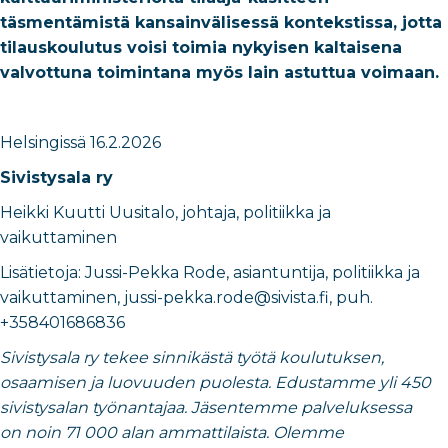
täsmentämistä kansainvälisessä kontekstissa, jotta
tilauskoulutus voisi toimia nykyisen kaltaisena
valvottuna toimintana myös lain astuttua voimaan.
Helsingissä
16.2.2026
Sivistysala ry
Heikki Kuutti Uusitalo
,
johtaja, politiikka ja
vaikuttaminen
Lisätietoja: ​
Jussi-Pekka Rode
,
asiantuntija, politiikka ja
vaikuttaminen
​,
jussi-pekka.rode@sivista.fi
, puh.
+358401686836
Sivistysala ry tekee sinnikästä työtä koulutuksen,
osaamisen ja luovuuden puolesta. Edustamme yli 450
sivistysalan työnantajaa. Jäsentemme palveluksessa
on noin 71 000 alan ammattilaista. Olemme