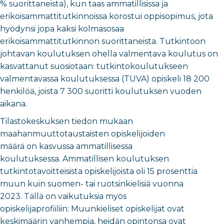
% suorittaneista), kun taas ammatillisissa ja
erikoisammattitutkinnoissa korostui oppisopimus, jota
hyödynsi jopa kaksi kolmasosaa
erikoisammattitutkinnon suorittaneista. Tutkintoon
johtavan koulutuksen ohella valmentava koulutus on
kasvattanut suosiotaan: tutkintokoulutukseen
valmentavassa koulutuksessa (TUVA) opiskeli 18 200
henkilöä, joista 7 300 suoritti koulutuksen vuoden
aikana.
Tilastokeskuksen tiedon mukaan
maahanmuuttotaustaisten opiskelijoiden
määrä on kasvussa ammatillisessa
koulutuksessa. Ammatillisen koulutuksen
tutkintotavoitteisista opiskelijoista oli 15 prosenttia
muun kuin suomen- tai ruotsinkielisiä vuonna
2023. Tällä on vaikutuksia myös
opiskelijaprofiiliin: Muunkieliset opiskelijat ovat
keskimäärin vanhempia, heidän opintonsa ovat