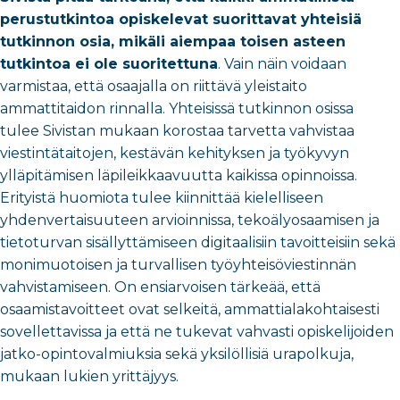
perustutkintoa opiskelevat suorittavat yhteisiä
tutkinnon osia, mikäli aiempaa toisen asteen
tutkintoa ei ole suoritettuna
. Vain näin voidaan
varmistaa, että osaajalla on riittävä yleistaito
ammattitaidon rinnalla. Yhteisissä tutkinnon osissa
tulee Sivistan mukaan korostaa tarvetta vahvistaa
viestintätaitojen, kestävän kehityksen ja työkyvyn
ylläpitämisen läpileikkaavuutta kaikissa opinnoissa.
Erityistä huomiota tulee kiinnittää kielelliseen
yhdenvertaisuuteen arvioinnissa, tekoälyosaamisen ja
tietoturvan sisällyttämiseen digitaalisiin tavoitteisiin sekä
monimuotoisen ja turvallisen työyhteisöviestinnän
vahvistamiseen. On ensiarvoisen tärkeää, että
osaamistavoitteet ovat selkeitä, ammattialakohtaisesti
sovellettavissa ja että ne tukevat vahvasti opiskelijoiden
jatko-opintovalmiuksia sekä yksilöllisiä urapolkuja,
mukaan lukien yrittäjyys.