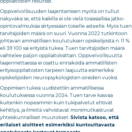
oppilaitosten resurssit.
Oppivelvollisuuden laajentamisen myötä on tullut
näkyväksi se, että kaikilla ei ole vielä tosiasiallisia jatko-
opintovalmiuksia siirtyessään toiselle asteelle. Myös tuen
tarvitsijoiden määrä on suuri. Vuonna 2022 tutkintoon
johtavan ammatillisen koulutuksen opiskelijoista n. 11 %
eli 39 100 sai erityistä tukea. Tuen tarvitsijoiden määrä
vaihtelee paljon oppilaitoksittain. Oppivelvollisuutta
laajennettaessa ei osattu ennakoida ammatillisten
erityisoppilaitosten tarpeen laajuutta esimerkiksi
opiskelijoiden neuropsykologisten oireiden vuoksi.
Oppimisen tukea uudistettiin ammatillisessa
koulutuksessa vuonna 2024. Tuen tarve kasvaa
kuitenkin nopeammin kuin tukipalvelut ehtivät
kehittyä, ja ilmiötä vahvistavat monimutkaistuvat
yhteiskunnalliset muutokset.
Sivista katsoo, että
erilaiset aloitteet esimerkiksi kuntouttavasta