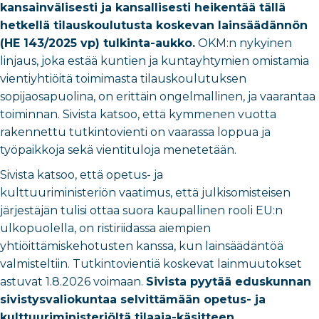
kansainvälisesti ja kansallisesti heikentää tällä
hetkellä tilauskoulutusta koskevan lainsäädännön
(HE 143/2025 vp) tulkinta-aukko.
OKM:n nykyinen
linjaus, joka estää kuntien ja kuntayhtymien omistamia
vientiyhtiöitä toimimasta tilauskoulutuksen
sopijaosapuolina, on erittäin ongelmallinen, ja vaarantaa
toiminnan. Sivista katsoo, että kymmenen vuotta
rakennettu tutkintovienti on vaarassa loppua ja
työpaikkoja sekä vientituloja menetetään.
Sivista katsoo, että opetus- ja
kulttuuriministeriön vaatimus, että julkisomisteisen
järjestäjän tulisi ottaa suora kaupallinen rooli EU:n
ulkopuolella, on ristiriidassa aiempien
yhtiöittämiskehotusten kanssa, kun lainsäädäntöä
valmisteltiin. Tutkintovientiä koskevat lainmuutokset
astuvat 1.8.2026 voimaan.
Sivista pyytää eduskunnan
sivistysvaliokuntaa selvittämään opetus- ja
kulttuuriministeriöltä tilaaja-käsitteen