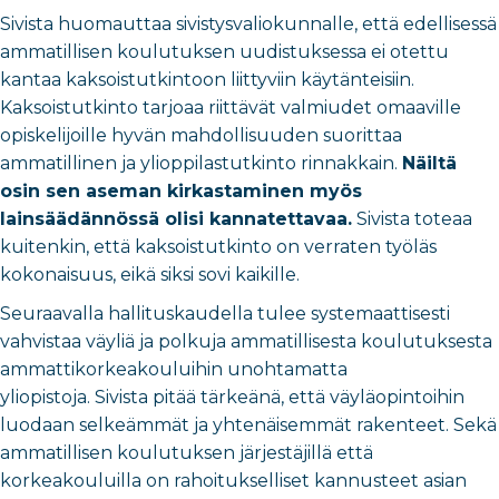
Sivista huomauttaa sivistysvaliokunnalle, että edellisessä
ammatillisen koulutuksen uudistuksessa ei otettu
kantaa kaksoistutkintoon liittyviin käytänteisiin.
Kaksoistutkinto tarjoaa riittävät valmiudet omaaville
opiskelijoille hyvän mahdollisuuden suorittaa
ammatillinen ja ylioppilastutkinto rinnakkain.
Näiltä
osin sen aseman kirkastaminen myös
lainsäädännössä olisi kannatettavaa.
Sivista toteaa
kuitenkin, että kaksoistutkinto on verraten työläs
kokonaisuus, eikä siksi sovi kaikille.
Seuraavalla hallituskaudella tulee systemaattisesti
vahvistaa väyliä ja polkuja ammatillisesta koulutuksesta
ammattikorkeakouluihin unohtamatta
yliopistoja. Sivista pitää tärkeänä, että väyläopintoihin
luodaan selkeämmät ja yhtenäisemmät rakenteet. Sekä
ammatillisen koulutuksen järjestäjillä että
korkeakouluilla on rahoitukselliset kannusteet asian