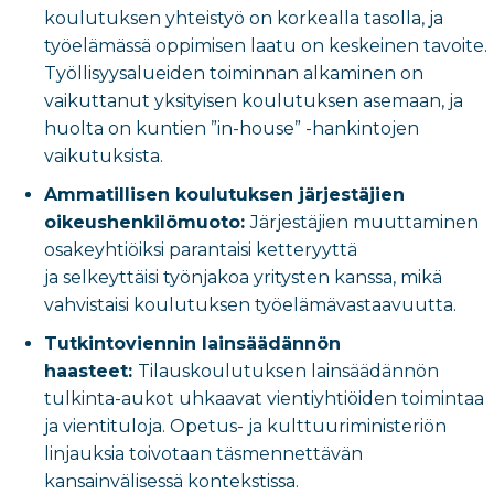
koulutuksen yhteistyö on korkealla tasolla, ja
työelämässä oppimisen laatu on keskeinen tavoite.
Työllisyysalueiden toiminnan alkaminen on
vaikuttanut yksityisen koulutuksen asemaan, ja
huolta on kuntien ”in-house” -hankintojen
vaikutuksista.
Ammatillisen koulutuksen järjestäjien
oikeushenkilömuoto:
Järjestäjien muuttaminen
osakeyhtiöiksi parantaisi ketteryyttä
ja selkeyttäisi työnjakoa yritysten kanssa, mikä
vahvistaisi koulutuksen työelämävastaavuutta.
Tutkintoviennin lainsäädännön
haasteet:
Tilauskoulutuksen lainsäädännön
tulkinta-aukot uhkaavat vientiyhtiöiden toimintaa
ja vientituloja. Opetus- ja kulttuuriministeriön
linjauksia toivotaan täsmennettävän
kansainvälisessä kontekstissa.