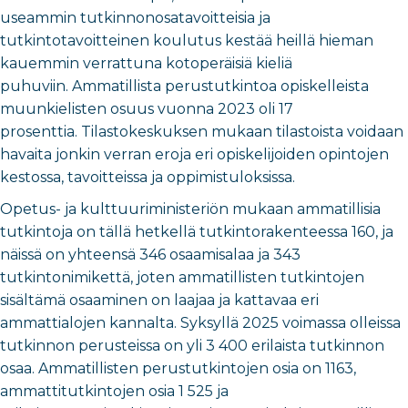
useammin tutkinnonosatavoitteisia ja
tutkintotavoitteinen koulutus kestää heillä hieman
kauemmin verrattuna kotoperäisiä kieliä
puhuviin. Ammatillista perustutkintoa opiskelleista
muunkielisten osuus vuonna 2023 oli 17
prosenttia.
Tilastokeskuksen mukaan tilastoista voidaan
havaita jonkin verran eroja eri opiskelijoiden opintojen
kestossa, tavoitteissa ja oppimistuloksissa.
Opetus- ja kulttuuriministeriön mukaan ammatillisia
tutkintoja on tällä hetkellä tutkintorakenteessa 160, ja
näissä on yhteensä 346 osaamisalaa ja 343
tutkintonimikettä, joten ammatillisten tutkintojen
sisältämä osaaminen on laajaa ja kattavaa eri
ammattialojen kannalta. Syksyllä 2025 voimassa olleissa
tutkinnon perusteissa on yli 3 400 erilaista tutkinnon
osaa. Ammatillisten perustutkintojen osia on 1163,
ammattitutkintojen osia 1 525 ja