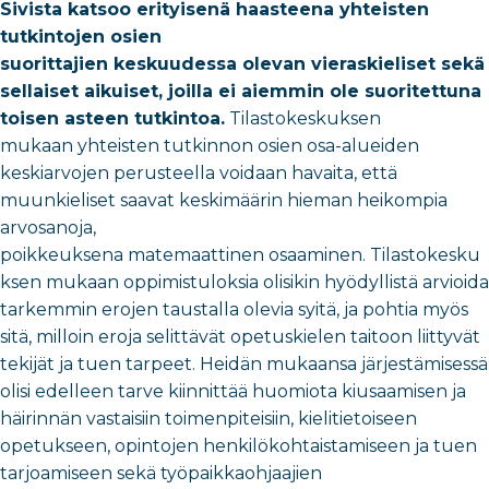
Sivista katsoo erityisenä haasteena yhteisten
tutkintojen osien
suorittajien keskuudessa olevan vieraskieliset sekä
sellaiset aikuiset, joilla ei aiemmin ole suoritettuna
toisen asteen tutkintoa.
Tilastokeskuksen
mukaan yhteisten tutkinnon osien osa-alueiden
keskiarvojen perusteella voidaan havaita, että
muunkieliset saavat keskimäärin hieman heikompia
arvosanoja,
poikkeuksena matemaattinen osaaminen. Tilastokesku
ksen mukaan oppimistuloksia olisikin hyödyllistä arvioida
tarkemmin erojen taustalla olevia syitä, ja pohtia myös
sitä, milloin eroja selittävät opetuskielen taitoon liittyvät
tekijät ja tuen tarpeet. Heidän mukaansa järjestämisessä
olisi edelleen tarve kiinnittää huomiota kiusaamisen ja
häirinnän vastaisiin toimenpiteisiin, kielitietoiseen
opetukseen, opintojen henkilökohtaistamiseen ja tuen
tarjoamiseen sekä työpaikkaohjaajien