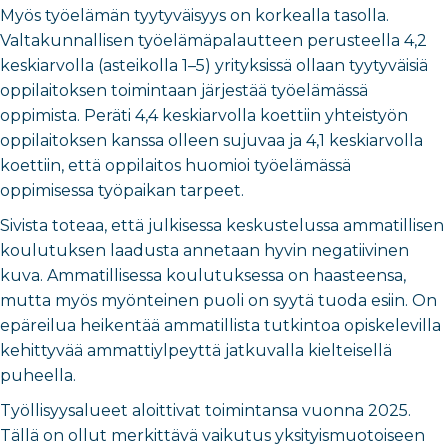
Myös työelämän tyytyväisyys on korkealla tasolla.
Valtakunnallisen työelämäpalautteen perusteella 4,2
keskiarvolla (asteikolla 1–5) yrityksissä ollaan tyytyväisiä
oppilaitoksen toimintaan järjestää työelämässä
oppimista. Peräti 4,4 keskiarvolla koettiin yhteistyön
oppilaitoksen kanssa olleen sujuvaa ja 4,1 keskiarvolla
koettiin, että oppilaitos huomioi työelämässä
oppimisessa työpaikan tarpeet.
Sivista toteaa, että julkisessa keskustelussa ammatillisen
koulutuksen laadusta annetaan hyvin negatiivinen
kuva. Ammatillisessa koulutuksessa on haasteensa,
mutta myös myönteinen puoli on syytä tuoda esiin. On
epäreilua heikentää ammatillista tutkintoa opiskelevilla
kehittyvää ammattiylpeyttä jatkuvalla kielteisellä
puheella.
Työllisyysalueet aloittivat toimintansa vuonna 2025.
Tällä on ollut merkittävä vaikutus yksityismuotoiseen