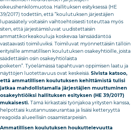
oikeushenkilömuotoa. Hallituksen esityksessä (HE
39/2017) todettiin, että ”koulutuksen järjestäjien
lupasäätely voitaisiin vaihtoehtoisesti toteuttaa myös
siten, että järjestämisluvat uudistettaisiin
ammattikorkeakouluja koskevaa lainsäädäntöä
vastaavasti toimiluviksi. Toimiluvat myönnettäisiin tällöin
erityisille ammatillisen koulutuksen osakeyhtiöille, joista
säädettäisiin osin osakeyhtiölaista
poiketen”.
Työelämässä tapahtuvan oppimisen laatu ja
näyttöjen luotettavuus ovat keskeisiä.
Sivista katsoo,
että ammatillisen koulutuksen kehittämistä tulisi
jatkaa mahdollistamalla järjestäjien muuttuminen
osakeyhtiöiksi hallituksen esityksen (HE 39/2017)
mukaisesti.
Tämä kirkastaisi työnjakoa yritysten kanssa,
helpottaisi kustannusseurantaa ja lisäisi ketteryyttä
reagoida alueellisiin osaamistarpeisiin.
Ammatillisen koulutuksen houkuttelevuutta