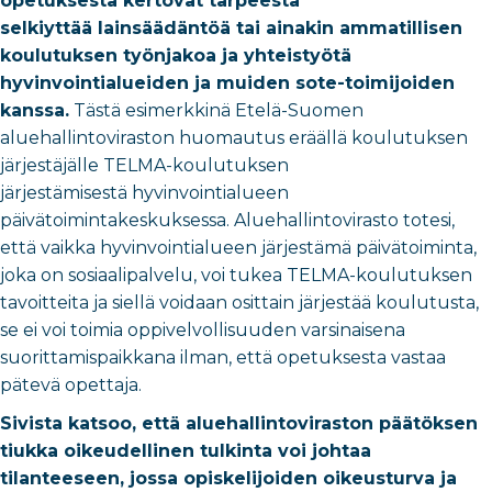
opetuksesta kertovat tarpeesta
selkiyttää lainsäädäntöä tai ainakin ammatillisen
koulutuksen työnjakoa ja yhteistyötä
hyvinvointialueiden ja muiden sote-toimijoiden
kanssa.
Tästä esimerkkinä Etelä-Suomen
aluehallintoviraston huomautus eräällä koulutuksen
järjestäjälle TELMA-koulutuksen
järjestämisestä hyvinvointialueen
päivätoimintakeskuksessa. Aluehallintovirasto totesi,
että vaikka hyvinvointialueen järjestämä päivätoiminta,
joka on sosiaalipalvelu, voi tukea TELMA-koulutuksen
tavoitteita ja siellä voidaan osittain järjestää koulutusta,
se ei voi toimia oppivelvollisuuden varsinaisena
suorittamispaikkana ilman, että opetuksesta vastaa
pätevä opettaja.
Sivista katsoo, että aluehallintoviraston päätöksen
tiukka oikeudellinen tulkinta voi johtaa
tilanteeseen, jossa opiskelijoiden oikeusturva ja