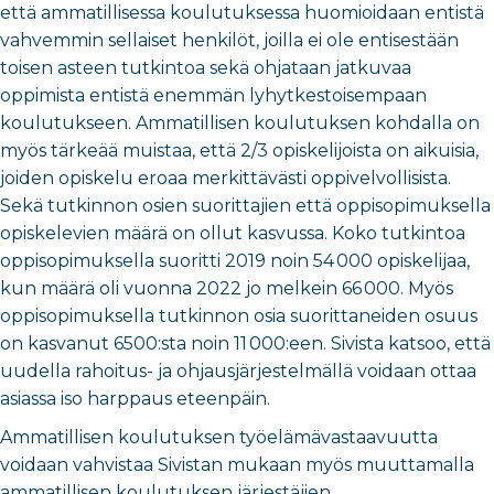
että ammatillisessa koulutuksessa huomioidaan entistä
vahvemmin sellaiset henkilöt, joilla ei ole entisestään
toisen asteen tutkintoa sekä ohjataan jatkuvaa
oppimista entistä enemmän lyhytkestoisempaan
koulutukseen. Ammatillisen koulutuksen kohdalla on
myös tärkeää muistaa, että 2/3 opiskelijoista on aikuisia,
joiden opiskelu eroaa merkittävästi oppivelvollisista.
Sekä tutkinnon osien suorittajien että oppisopimuksella
opiskelevien määrä on ollut kasvussa. Koko tutkintoa
oppisopimuksella suoritti 2019 noin 54
000 opiskelijaa,
kun määrä oli vuonna 2022 jo melkein 66
000. Myös
oppisopimuksella tutkinnon osia suorittaneiden osuus
on kasvanut 6500:sta noin 11
000:een. Sivista katsoo, että
uudella rahoitus- ja ohjausjärjestelmällä voidaan ottaa
asiassa iso harppaus eteenpäin.
Ammatillisen koulutuksen työelämävastaavuutta
voidaan vahvistaa Sivistan mukaan myös muuttamalla
ammatillisen koulutuksen järjestäjien