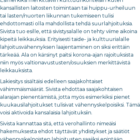
Esimerkiksi merkittäviin kulttuurikohteisiin kuten
kansallisten laitosten toimintaan tai huippu-urheiluun
tai lasten/nuorten liikunnan tukemiseen tulisi
ehdottomasti olla mahdollista tehdä suurlahjoituksia.
Sivista tuo esille, että sivistysalalle on tehty viime aikoina
kipeitä leikkauksia. Erityisesti taide- ja kulttuurialalle
lahjoitusvähennyksen laajentaminen on siksi erittäin
tärkeää. Ala on kärsinyt paitsi korona-ajan rajoituksista
niin myös valtionavustusten/osuuksien merkittävistä
leikkauksista.
Lakiesitys sisältäisi edelleen saajakohtaiset
vähimmäismäärät.
Sivista ehdottaa saajakohtaisen
alarajan pienentämistä, jotta myös esimerkiksi pienet
kuukausilahjoitukset tulisivat vähennyskelpoisiksi. Tämä
voisi aktivoida kansalaisia lahjoituksiin.
Sivista kannattaa sitä, että verohallinto nimeäisi
hakemuksesta ehdot täyttävät yhdistykset ja säätiöt
vähennyskelpoisten lahjoitusten saajiksi enintään