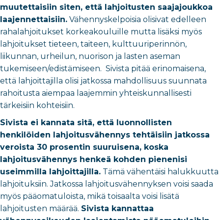
muutettaisiin siten, että lahjoitusten saajajoukkoa
laajennettaisiin.
V
ähennyskelpoisia olisivat edelleen
rahalahjoitukset korkeakouluille mutta lisäksi myös
lahjoitukset tieteen, taiteen, kulttuuriperinnön,
liikunnan, urheilun, nuorison ja lasten aseman
tukemiseen/edistämiseen. Sivista pitää erinomaisena,
että lahjoittajilla olisi jatkossa mahdollisuus suunnata
rahoitusta aiempaa laajemmin yhteiskunnallisesti
tärkeisiin kohteisiin.
Sivista ei kannata sitä, että
luonnollisten
henkilöiden
lahjoitusvähennys tehtäisiin jatkossa
veroista 30 prosentin suuruisena, koska
lahjoitusvähennys henkeä kohden pienenisi
useimmilla lahjoittajilla.
Tämä vähentäisi halukkuutta
lahjoituksiin. Jatkossa lahjoitusvähennyksen voisi saada
myös pääomatuloista, mikä toisaalta voisi lisätä
lahjoitusten määrää.
Sivista kannattaa