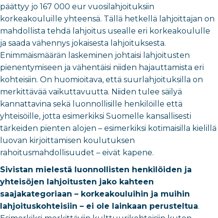
päättyy jo 167 000 eur vuosilahjoituksiin
korkeakouluille
yhteensä.
Tällä hetkellä lahjoittajan on
mahdollista tehdä lahjoitus usealle eri korkeakoululle
ja saada vähennys jokaisesta lahjoituksesta.
Enimmäismäärän laskeminen johtaisi lahjoitusten
pienentymiseen ja vähentäisi niiden hajauttamista eri
kohteisiin. On huomioitava, että suurlahjoituksilla on
merkittävää vaikuttavuutta. Niiden tulee säilyä
kannattavina sekä luonnollisille henkilöille että
yhteisöille, jotta esimerkiksi Suomelle kansallisesti
tärkeiden pienten alojen – esimerkiksi kotimaisilla kielillä
luovan kirjoittamisen koulutuksen
rahoitusmahdollisuudet – eivät kapene.
Sivistan mielestä luonnollisten henkilöiden ja
yhteisöjen lahjoitusten jako kahteen
saajakategoriaan – korkeakouluihin ja muihin
lahjoituskohteisiin – ei ole lainkaan perusteltua
.