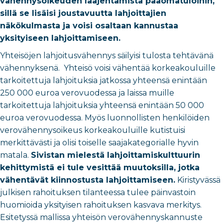
vähennysoikeuden laajentamista pääomatuloihin,
sillä se lisäisi joustavuutta lahjoittajien
näkökulmasta ja voisi osaltaan kannustaa
yksityiseen lahjoittamiseen.
Yhteisöjen lahjoitusvähennys säilyisi tulosta tehtävänä
vähennyksenä. Yhteisö
voisi vähentää korkeakouluille
tarkoitettuja lahjoituksia jatkossa yhteensä enintään
250 000 euroa verovuodessa ja laissa muille
tarkoitettuja lahjoituksia yhteensä enintään 50 000
euroa verovuodessa. Myös luonnollisten henkilöiden
verovähennysoikeus korkeakouluille kutistuisi
merkittävästi ja olisi toiselle saajakategorialle hyvin
matala.
Sivistan mielestä lahjoittamiskulttuurin
kehittymistä ei tule vesittää muutoksilla, jotka
vähentävät kiinnostusta lahjoittamiseen.
Kiristyvässä
julkisen rahoituksen tilanteessa tulee päinvastoin
huomioida yksityisen rahoituksen kasvava merkitys.
Esitetyssä mallissa yhteisön verovähennyskannuste