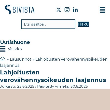
TI
Haku
VA
TY
Uutishuone
TI
Valikko
JÄ
»
Lausunnot
»
Lahjoitusten verovähennysoikeuden
laajennus ​
UU
Lahjoitusten
YH
verovähennysoikeuden laajennus ​
Julkaistu 25.6.2025
/
Päivitetty viimeksi 30.6.2025