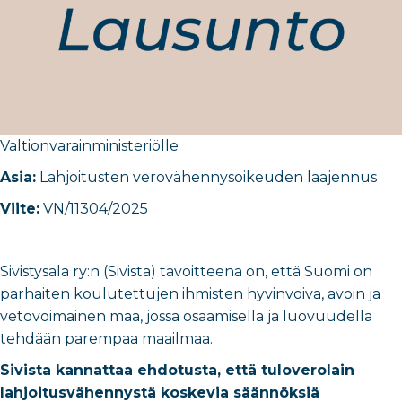
Valtionvarainministeriö
​lle
Asia:
Lahjoitusten verovähennysoikeuden laajennus
Viite:
VN/11304/2025
Sivistysala ry:n (Sivista) tavoitteena on, että Suomi on
parhaiten koulutettujen ihmisten hyvinvoiva, avoin ja
vetovoimainen maa, jossa osaamisella ja luovuudella
tehdään parempaa maailmaa.
Sivista kannattaa ehdotusta, että
tuloverolain
lahjoitusvähennystä koskevia säännöksiä