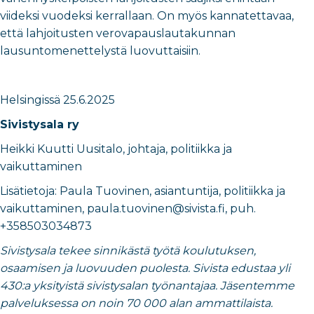
viideksi vuodeksi kerrallaan. On myös kannatettavaa,
että lahjoitusten verovapauslautakunnan
lausuntomenettelystä luovuttaisiin.
Helsingissä 25.6.2025
Sivistysala ry
Heikki Kuutti Uusitalo
,
johtaja, politiikka ja
vaikuttaminen
​Lisätietoja:
Paula Tuovinen
,
asiantuntija, politiikka ja
vaikuttaminen
​,
paula.tuovinen@sivista.fi
, puh.
+358503034873
Sivistysala tekee sinnikästä työtä koulutuksen,
osaamisen ja luovuuden puolesta. Sivista edustaa yli
430:a yksityistä sivistysalan työnantajaa. Jäsentemme
palveluksessa on noin 70 000 alan ammattilaista.