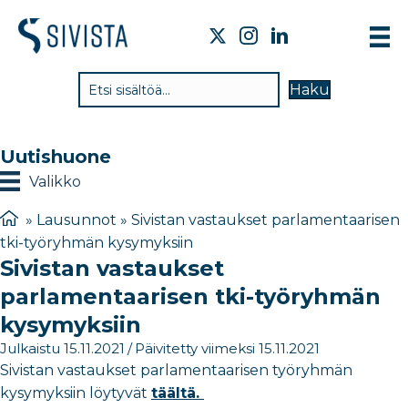
TI
Haku
VA
TY
Uutishuone
TI
Valikko
JÄ
»
Lausunnot
»
Sivistan vastaukset parlamentaarisen
tki-työryhmän kysymyksiin
UU
Sivistan vastaukset
YH
parlamentaarisen tki-työryhmän
kysymyksiin
Julkaistu 15.11.2021
/
Päivitetty viimeksi 15.11.2021
Sivistan vastaukset parlamentaarisen työryhmän
kysymyksiin löytyvät
täältä.