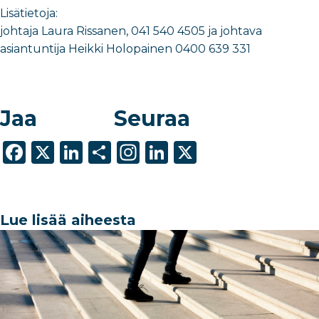
Lisätietoja:
johtaja Laura Rissanen, 041 540 4505 ja johtava
asiantuntija Heikki Holopainen 0400 639 331
Jaa
Seuraa
F
X
Li
S
In
Li
X
a
n
h
st
n
c
k
ar
a
k
e
e
e
g
e
Lue lisää aiheesta
b
dI
ra
dI
o
n
m
n
o
k