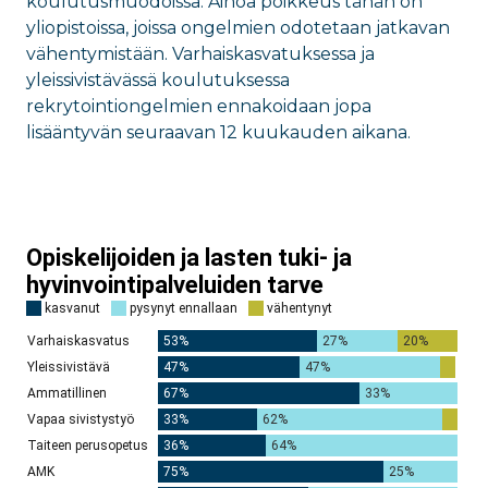
koulutusmuodoissa. Ainoa poikkeus tähän on
yliopistoissa, joissa ongelmien odotetaan jatkavan
vähentymistään. Varhaiskasvatuksessa ja
yleissivistävässä koulutuksessa
rekrytointiongelmien ennakoidaan jopa
lisääntyvän seuraavan 12 kuukauden aikana.