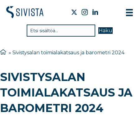
TI
Haku
VA
TY
»
Sivistysalan toimialakatsaus ja barometri 2024
TI
SIVISTYSALAN
JÄ
UU
TOIMIALAKATSAUS JA
YH
BAROMETRI 2024