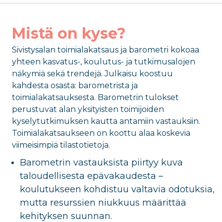
Mistä on kyse?
Sivistysala
n
toimialakatsaus ja barometri kokoaa
yhteen kasvatus-, koulutus- ja tutkimusalojen
näkymiä sekä trendejä. Julkaisu koostuu
kahdesta osasta: barometrista ja
toimialakatsauksesta. Barometrin tulokset
perustuvat alan yksityisten toimijoiden
kyselytutkimuksen kautta antamiin vastauksiin.
Toimialakatsaukseen on koottu alaa koskevia
viimeisimpiä tilastotietoja.
Barometrin vastauksista piirtyy kuva
taloudellisesta epävakaudesta –
koulutukseen kohdistuu valtavia odotuksia,
mutta resurssien niukkuus määrittää
kehityksen suunnan.