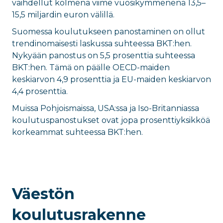
vaihdellut kolmena viime vuosikymmenenä 13,5–
15,5 miljardin euron välillä.
Suomessa koulutukseen panostaminen on ollut
trendinomaisesti laskussa suhteessa BKT:hen.
Nykyään panostus on 5,5 prosenttia suhteessa
BKT:hen. Tämä on päälle OECD-maiden
keskiarvon 4,9 prosenttia ja EU-maiden keskiarvon
4,4 prosenttia.
Muissa Pohjoismaissa, USA:ssa ja Iso-Britanniassa
koulutuspanostukset ovat jopa prosenttiyksikköä
korkeammat suhteessa BKT:hen.
Väestön
koulutusrakenne