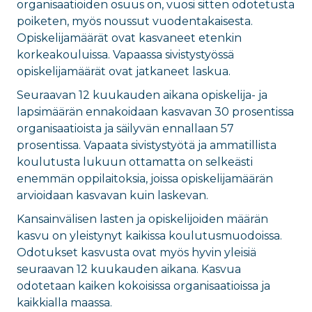
organisaatioiden osuus on, vuosi sitten odotetusta
poiketen, myös noussut vuodentakaisesta.
Opiskelijamäärät ovat kasvaneet etenkin
korkeakouluissa. Vapaassa sivistystyössä
opiskelijamäärät ovat jatkaneet laskua.
Seuraavan 12 kuukauden aikana opiskelija- ja
lapsimäärän ennakoidaan kasvavan 30 prosentissa
organisaatioista ja säilyvän ennallaan 57
prosentissa. Vapaata sivistystyötä ja ammatillista
koulutusta lukuun ottamatta on selkeästi
enemmän oppilaitoksia, joissa opiskelijamäärän
arvioidaan kasvavan kuin laskevan.
Kansainvälisen lasten ja opiskelijoiden määrän
kasvu on yleistynyt kaikissa koulutusmuodoissa.
Odotukset kasvusta ovat myös hyvin yleisiä
seuraavan 12 kuukauden aikana. Kasvua
odotetaan kaiken kokoisissa organisaatioissa ja
kaikkialla maassa.