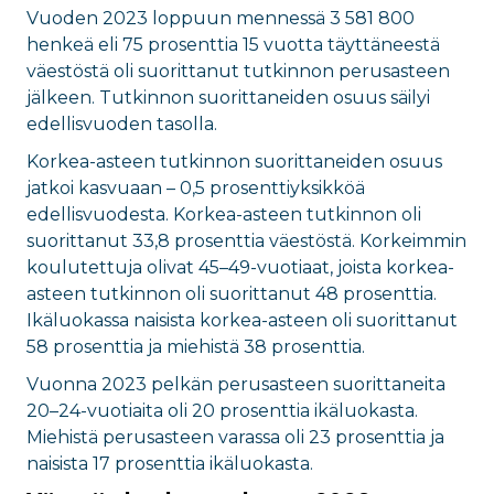
Vuoden 2023 loppuun mennessä 3 581 800
henkeä eli 75 prosenttia 15 vuotta täyttäneestä
väestöstä oli suorittanut tutkinnon perusasteen
jälkeen. Tutkinnon suorittaneiden osuus säilyi
edellisvuoden tasolla.
Korkea-asteen tutkinnon suorittaneiden osuus
jatkoi kasvuaan – 0,5 prosenttiyksikköä
edellisvuodesta. Korkea-asteen tutkinnon oli
suorittanut 33,8 prosenttia väestöstä. Korkeimmin
koulutettuja olivat 45–49-vuotiaat, joista korkea-
asteen tutkinnon oli suorittanut 48 prosenttia.
Ikäluokassa naisista korkea-asteen oli suorittanut
58 prosenttia ja miehistä 38 prosenttia.
Vuonna 2023 pelkän perusasteen suorittaneita
20–24-vuotiaita oli 20 prosenttia ikäluokasta.
Miehistä perusasteen varassa oli 23 prosenttia ja
naisista 17 prosenttia ikäluokasta.