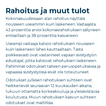
Rahoitus ja muut tulot
Kokonaisuudessaan alan rahoitus näyttäisi
nousseen useammin kuin laskeneen. Vastaajista
43 prosenttia arvioi kokonaisrahoituksen säilyneen
entisellään ja 38 prosenttia kasvaneen.
Useampi vastaaja katsoo rahoituksen nousseen
kuin laskeneen lähes kauttaaltaan. Tästä
poikkeavasti ovat vastanneet vapaan sivistystyön
edustajat, jotka katsovat rahoituksen laskeneen.
Pahimmat odotukset taiteen perusopetuksessa ja
vapaassa sivistystyössä eivät ole toteutuneet.
Odotukset julkisen rahoituksen suhteen ovat
heikkenevät seuraavan 12 kuukauden aikana,
lukuun ottamatta korkeakouluja ja yleissivistävää
koulutusta. Muun rahoituksen kasvun suhteen
odotukset ovat maltillisia.