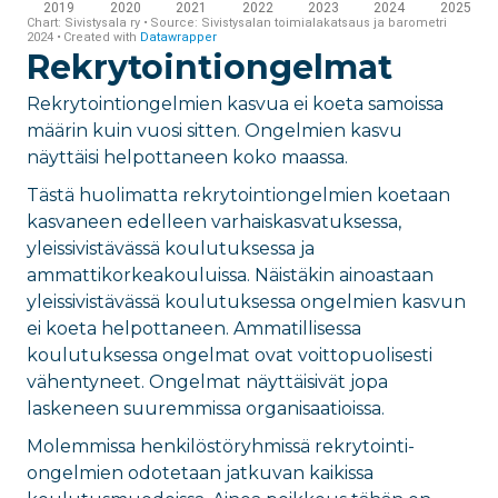
Rekrytointiongelmat
Rekrytointiongelmien kasvua ei koeta samoissa
määrin kuin vuosi sitten. Ongelmien kasvu
näyttäisi helpottaneen koko maassa.
Tästä huolimatta rekrytointiongelmien koetaan
kasvaneen edelleen varhaiskasvatuksessa,
yleissivistävässä koulutuksessa ja
ammattikorkeakouluissa. Näistäkin ainoastaan
yleissivistävässä koulutuksessa ongelmien kasvun
ei koeta helpottaneen. Ammatillisessa
koulutuksessa ongelmat ovat voittopuolisesti
vähentyneet. Ongelmat näyttäisivät jopa
laskeneen suuremmissa organisaatioissa.
Molemmissa henkilöstöryhmissä rekrytointi-
ongelmien odotetaan jatkuvan kaikissa