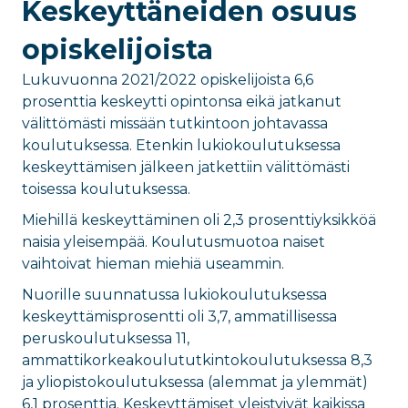
Keskeyttäneiden osuus
opiskelijoista
Lukuvuonna 2021/2022 opiskelijoista 6,6
prosenttia keskeytti opintonsa eikä jatkanut
välittömästi missään tutkintoon johtavassa
koulutuksessa. Etenkin lukiokoulutuksessa
keskeyttämisen jälkeen jatkettiin välittömästi
toisessa koulutuksessa.
Miehillä keskeyttäminen oli 2,3 prosenttiyksikköä
naisia yleisempää. Koulutusmuotoa naiset
vaihtoivat hieman miehiä useammin.
Nuorille suunnatussa lukiokoulutuksessa
keskeyttämisprosentti oli 3,7, ammatillisessa
peruskoulutuksessa 11,
ammattikorkeakoulututkintokoulutuksessa 8,3
ja yliopistokoulutuksessa (alemmat ja ylemmät)
6,1 prosenttia. Keskeyttämiset yleistyivät kaikissa