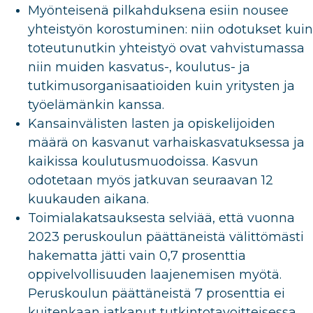
Myönteisenä pilkahduksena esiin nousee
yhteistyön korostuminen: niin odotukset kuin
toteutunutkin yhteistyö ovat vahvistumassa
niin muiden kasvatus-, koulutus- ja
tutkimusorganisaatioiden kuin yritysten ja
työelämänkin kanssa.
Kansainvälisten lasten ja opiskelijoiden
määrä on kasvanut varhaiskasvatuksessa ja
kaikissa koulutusmuodoissa. Kasvun
odotetaan myös jatkuvan seuraavan 12
kuukauden aikana.
Toimialakatsauksesta selviää, että vuonna
2023 peruskoulun päättäneistä välittömästi
hakematta jätti vain 0,7 prosenttia
oppivelvollisuuden laajenemisen myötä.
Peruskoulun päättäneistä 7 prosenttia ei
kuitenkaan jatkanut tutkintotavoitteisessa