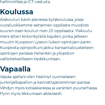
hallinnollisia ja ICT
-vastuita.
Koulussa
Ala
koulu
n kävin pienessä kyl
äkoulussa
, jossa
vuosiluokkamme
seitsemän
oppilasta muodosti
suuren osan
koulun
noin 20 oppilaasta
.
Ylä
koulu
meni sitten kirkonkylällä käyden, jonka jälkeen
muutin Kuopioon Lyseon lukion opintojen pariin
.
Kuopiosta opinpolkuni jatkui
kansantaloustieteen
opintojen perässä
Helsinkiin ja yliopiston
valtiotieteelliseen
tiedekuntaan.
Vapaalla
Vapaa-ajallani olen
häärinyt
suomal
a
isen
juniorijalkapallon ja kann
a
ttajatoiminnan parissa
.
Viihdyn myö
s kotiaskareissa ja varsinkin puutarhassa
.
Pyrin myös liikkumaan aktiivisesti.