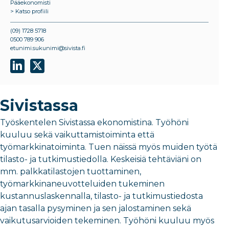
Pääekonomisti
> Katso profiili
(09) 1728 5718
0500 789 906
etunimi.sukunimi@sivista.fi
Sivistassa
Työskentelen
S
ivistassa
ekonom
isti
na
.
Työhöni
kuuluu sekä vaikuttamistoiminta että
työmarkkinatoiminta
.
Tue
n näissä myös muiden työtä
tilasto- ja tutkimustiedolla
. Keskeisiä tehtäviäni on
mm.
palkkatilastojen tuottaminen,
työmarkkinaneuvotteluiden tukeminen
kustannuslaskennalla
,
tilasto- ja tutkimustiedosta
ajan
tasalla
pysyminen ja
sen
jalostaminen
sekä
vaikutusarvioiden tekeminen.
Ty
öhöni kuuluu myös