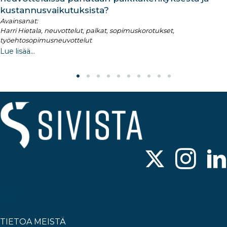
kustannusvaikutuksista?
Avainsanat:
Harri Hietala, neuvottelut, palkat, sopimuskorotukset,
työehtosopimusneuvottelut
Lue lisää...
TIETOA MEISTÄ