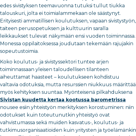
edes sivistyksen teemavuonna tutuksi tullut tiukka
talouskuri, jolta ei toimialammekaan ole säästynyt.
Erityisesti ammatillisen koulutuksen, vapaan sivistystyön,
taiteen perusopetuksen ja kulttuurin saralla
leikkaukset tulevat näkymään ensi vuoden toiminnassa.
Monessa oppilaitoksessa joudutaan tekemään rajujakin
sopeutustoimia.
Koko koulutus- ja sivistyssektori tuntee arjen
toiminnassaan yleisen taloudellisen tilanteen
aiheuttamat haasteet – koulutukseen kohdistuu
valtavia odotuksia, mutta resurssien niukkuus määrittää
myös kehityksen suuntaa. Myönteisenä pilkahduksena
Sivistan kuudetta kertaa kootussa barometrissa
nousee esiin yhteistyön merkityksen korostuminen: niin
odotukset kuin toteutunutkin yhteistyö ovat
vahvistumassa sekä muiden kasvatus-, koulutus- ja
tutkimusorganisaatioiden kuin yritysten ja työelämänkin