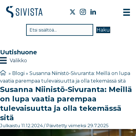
TI
Haku
VA
TY
Uutishuone
TI
Valikko
JÄ
»
Blogi
»
Susanna Niinistö-Sivuranta: Meillä on lupa
vaatia parempaa tulevaisuutta ja olla tekemässä sitä
UU
Susanna Niinistö-Sivuranta: Meillä
YH
on lupa vaatia parempaa
tulevaisuutta ja olla tekemässä
sitä
Julkaistu 11.12.2024
/
Päivitetty viimeksi 29.7.2025