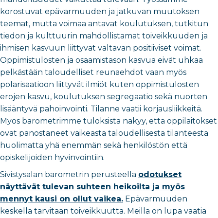
korostuvat epävarmuuden ja jatkuvan muutoksen
teemat, mutta voimaa antavat koulutuksen, tutkitun
tiedon ja kulttuurin mahdollistamat toiveikkuuden ja
ihmisen kasvuun liittyvät valtavan positiiviset voimat.
Oppimistulosten ja osaamistason kasvua eivät uhkaa
pelkästään taloudelliset reunaehdot vaan myös
polarisaatioon liittyvät ilmiöt kuten oppimistulosten
erojen kasvu, koulutuksen segregaatio sekä nuorten
lisääntyvä pahoinvointi. Tilanne vaatii korjausliikkeitä.
Myös barometrimme tuloksista näkyy, että oppilaitokset
ovat panostaneet vaikeasta taloudellisesta tilanteesta
huolimatta yhä enemmän sekä henkilöstön että
opiskelijoiden hyvinvointiin.
Sivistysalan barometrin perusteella
odotukset
näyttävät tulevan suhteen heikoilta ja myös
mennyt kausi on ollut vaikea.
Epävarmuuden
keskellä tarvitaan toiveikkuutta. Meillä on lupa vaatia