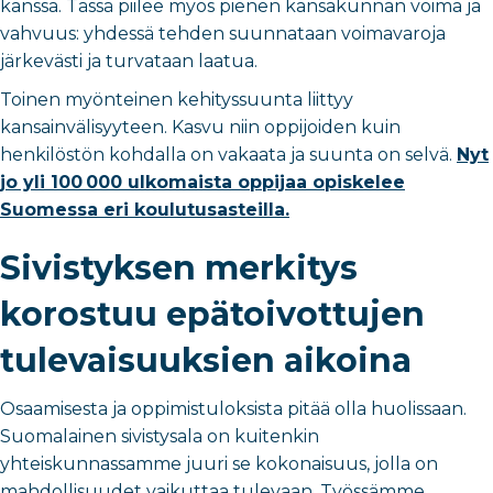
kanssa. Tässä piilee myös pienen kansakunnan voima ja
vahvuus: yhdessä tehden suunnataan voimavaroja
järkevästi ja turvataan laatua.
Toinen myönteinen kehityssuunta liittyy
kansainvälisyyteen. Kasvu niin oppijoiden kuin
henkilöstön kohdalla on vakaata ja suunta on selvä.
Nyt
jo yli 100 000 ulkomaista oppijaa opiskelee
Suomessa eri koulutusasteilla.
Sivistyksen merkitys
korostuu epätoivottujen
tulevaisuuksien aikoina
Osaamisesta ja oppimistuloksista pitää olla huolissaan.
Suomalainen sivistysala on kuitenkin
yhteiskunnassamme juuri se kokonaisuus, jolla on
mahdollisuudet vaikuttaa tulevaan. Työssämme