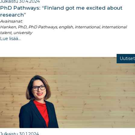
Julkaistu 30.4.2024
PhD Pathways: “Finland got me excited about
research”
Avainsanat:
Hanken, PhD, PhD Pathways, english, international, international
talent, university
Lue lisää...
Uutiset
Julkaistu 30.1.2024