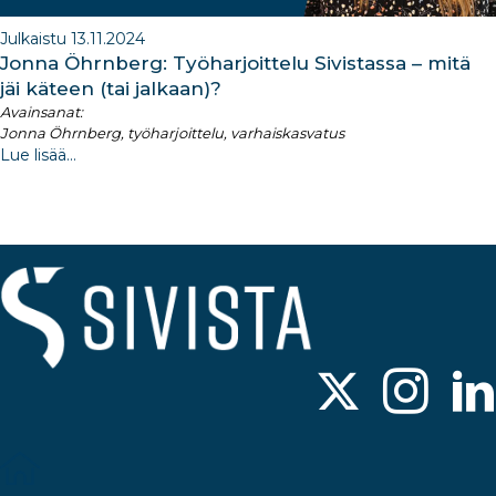
Julkaistu 13.11.2024
Jonna Öhrnberg: Työharjoittelu Sivistassa – mitä
jäi käteen (tai jalkaan)?
Avainsanat:
Jonna Öhrnberg, työharjoittelu, varhaiskasvatus
Lue lisää...