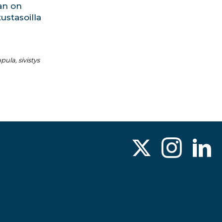
an on
tustasoilla
ula, sivistys