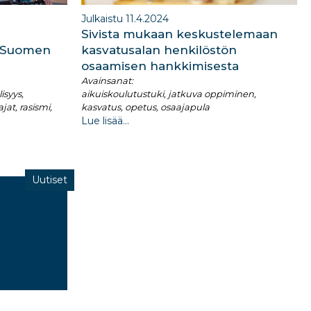
Julkaistu 11.4.2024
Sivista mukaan keskustelemaan
a Suomen
kasvatusalan henkilöstön
osaamisen hankkimisesta
Avainsanat:
isyys,
aikuiskoulutustuki, jatkuva oppiminen,
at, rasismi,
kasvatus, opetus, osaajapula
Lue lisää...
Uutiset