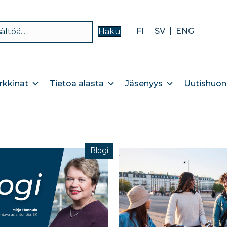
FI
SV
ENG
Haku
kkinat
Tietoa alasta
Jäsenyys
Uutishuon
Blogi