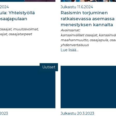
.2024
Julkaistu 11.6.2024
la: Yhteistyöllä
Rasismin torjuminen
osaajapulaan
ratkaisevassa asemass
menestyksen kannalta
 osaajat, muutosvoimat,
Avainsanat:
aajat, osaajatarpeet
kansainväliset osaajat, kansainväl
maahanmuutto, osaajapula, osaaj
yhdenvertaisuus
Lue lisää...
Uutiset
.2023
Julkaistu 20.3.2023