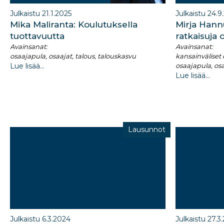
Julkaistu 21.1.2025
Julkaistu 24.9
Mika Maliranta: Koulutuksella
Mirja Hannu
tuottavuutta
ratkaisuja 
Avainsanat:
Avainsanat:
osaajapula, osaajat, talous, talouskasvu
kansainväliset
Lue lisää...
osaajapula, os
Lue lisää...
Lausunnot
Julkaistu 6.3.2024
Julkaistu 27.3