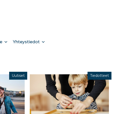
e
Yhteystiedot
Uutiset
Tiedotteet