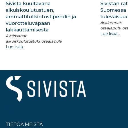
Sivista kuultavana
Sivistan rat
aikuiskoulutustuen,
Suomessa ri
ammattitutkintostipendin ja
tulevaisuu
vuorotteluvapaan
Avainsanat:
osaajapula, o
lakkauttamisesta​
Lue lisää...
Avainsanat:
aikuiskoulutustuki, osaajapula
Lue lisää...
TIETOA MEISTÄ