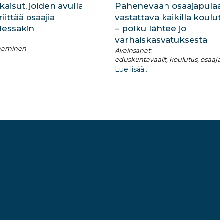
kaisut, joiden avulla
Pahenevaan osaajapula
ittää osaajia
vastattava kaikilla koulu
dessakin
– polku lähtee jo
varhaiskasvatuksesta
saaminen
Avainsanat:
eduskuntavaalit, koulutus, osaajap
Lue lisää...