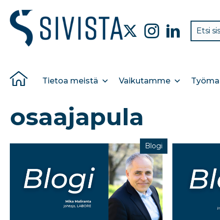
Tietoa meistä
Vaikutamme
Työmar
osaajapula
Blogi