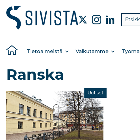
Tietoa meistä
Vaikutamme
Työmar
Ranska
Uutiset