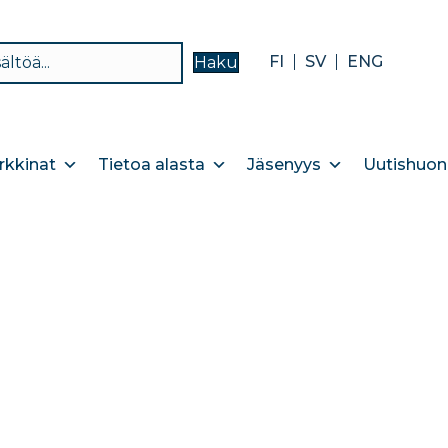
FI
SV
ENG
Haku
kkinat
Tietoa alasta
Jäsenyys
Uutishuon