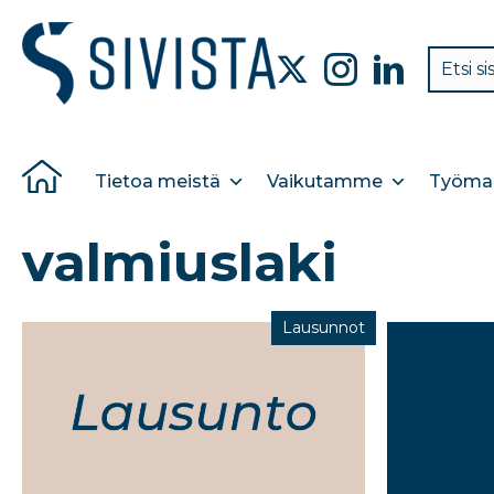
Tietoa meistä
Vaikutamme
Työmar
valmiuslaki
Lausunnot