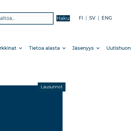
FI
SV
ENG
Haku
kkinat
Tietoa alasta
Jäsenyys
Uutishuon
Lausunnot