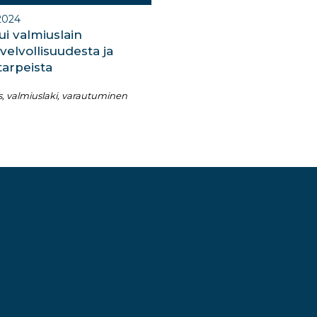
.2024
sui valmiuslain
velvollisuudesta ja
tarpeista
 valmiuslaki, varautuminen