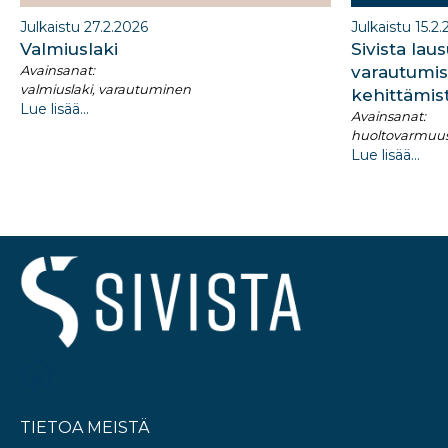
Julkaistu 27.2.2026
Julkaistu 15.2
Valmiuslaki
Sivista lau
Avainsanat:
varautumis
valmiuslaki, varautuminen
kehittämis
Lue lisää...
Avainsanat:
huoltovarmuus,
Lue lisää...
TIETOA MEISTÄ