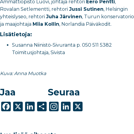
Ammattiopisto Luovi, johtaja rehtori
Eero Pentti
,
Rovalan Setlementti, rehtori
Jussi Sutinen
, Helsingin
yhteislyseo, rehtori
Juha Järvinen
, Turun konservatorio
ja maajohtaja
Miia Kollin
, Norlandia Päiväkodit.
Lisätietoja:
Susanna Niinistö-Sivuranta p. 050 511 5382
Toimitusjohtaja, Sivista
Kuva: Anna Muotka
Jaa
Seuraa
F
X
Li
S
In
Li
X
a
n
h
st
n
c
k
ar
a
k