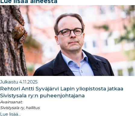
e
e
e
g
e
Lue lisää aiheesta
b
dI
ra
dI
o
n
m
n
o
k
Julkaistu 4.11.2025
Rehtori Antti Syväjärvi Lapin yliopistosta jatkaa
Sivistysala ry:n puheenjohtajana
Avainsanat:
Sivistysala ry, hallitus
Lue lisää...