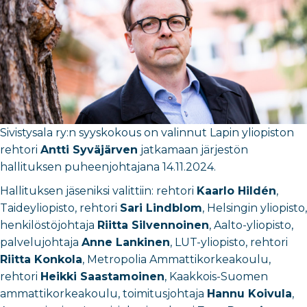
Sivistysala ry:n syyskokous on valinnut Lapin yliopiston
rehtori
Antti Syväjärven
jatkamaan järjestön
hallituksen puheenjohtajana 14.11.2024.
Hallituksen jäseniksi valittiin: rehtori
Kaarlo Hildén
,
Taideyliopisto, rehtori
Sari Lindblom
, Helsingin yliopisto,
henkilöstöjohtaja
Riitta Silvennoinen
, Aalto-yliopisto,
palvelujohtaja
Anne Lankinen
, LUT-yliopisto, rehtori
Riitta Konkola
, Metropolia Ammattikorkeakoulu,
rehtori
Heikki Saastamoinen
, Kaakkois-Suomen
ammattikorkeakoulu, toimitusjohtaja
Hannu Koivula
,