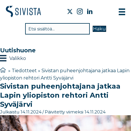
TI
Haku
VA
TY
Uutishuone
TI
Valikko
JÄ
»
Tiedotteet
»
Sivistan puheenjohtajana jatkaa Lapin
yliopiston rehtori Antti Syväjärvi
UU
Sivistan puheenjohtajana jatkaa
YH
Lapin yliopiston rehtori Antti
Syväjärvi
Julkaistu 14.11.2024
/
Päivitetty viimeksi 14.11.2024