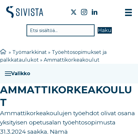
TIE
Haku
VAI
TYÖ
»
Työmarkkinat
»
Työehtosopimukset ja
palkkataulukot
»
Ammattikorkeakoulut
TIE
JÄS
Valikko
UUT
AMMATTIKORKEAKOULU
YHT
T
Ammattikorkeakoulujen työehdot olivat osana
yksityisen opetusalan työehtosopimusta
31.3.2024 saakka. Nämä