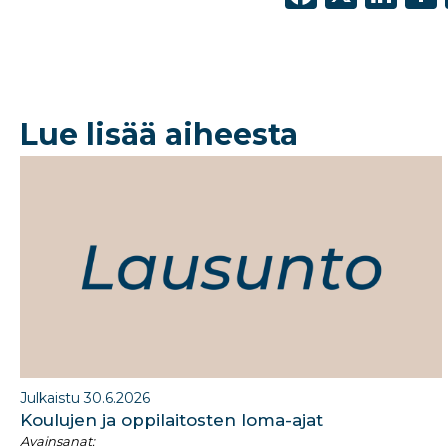
a
n
c
k
e
e
b
dI
Lue lisää aiheesta
o
n
o
k
Julkaistu 30.6.2026
Koulujen ja oppilaitosten loma-ajat​
Avainsanat: