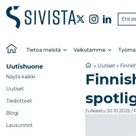
Tietoa meistä
Vaikutamme
Työmar
Uutishuone
»
Uutiset
»
Finnis
Finnis
Näytä kaikki
Uutiset
spotli
Tiedotteet
Julkaistu 30.10.2025
/
P
Blogi
Lausunnot