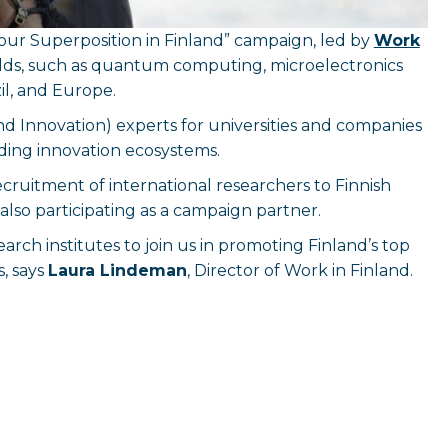
our Superposition in Finland”
campaign, led by
Work
fields, such as quantum computing, microelectronics
zil, and Europe.
nd Innovation) experts for universities and companies
ading innovation ecosystems.
cruitment of international researchers to Finnish
 also participating as a campaign partner.
earch institutes to join us in promoting Finland’s top
, says
Laura Lindeman
, Director of Work in Finland.