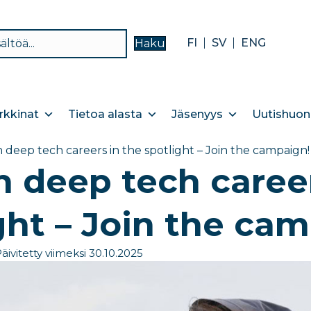
FI
SV
ENG
Haku
kkinat
Tietoa alasta
Jäsenyys
Uutishuon
h deep tech careers in the spotlight – Join the campaign!
h deep tech career
ght – Join the ca
äivitetty viimeksi 30.10.2025