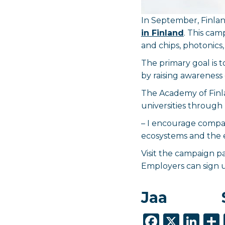
In September, Finlan
in Finland
. This cam
and chips, photonics, 
The primary goal is 
by raising awareness 
The Academy of Finla
universities through 
–
I encourage companie
ecosystems and the e
Visit the campaign 
Employers can sign 
Jaa
F
X
Li