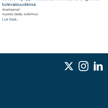
tulevaisuudessa
Avainsanat:
nuoret, tiede, tutkimus
Lue lisää...