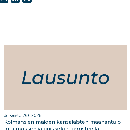
h
st
n
ar
a
k
e
g
e
ra
dI
m
n
Julkaistu 26.6.2026
Kolmansien maiden kansalaisten maahantulo
tutkimuksen ja opiskelun perusteella​