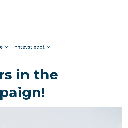
e
Yhteystiedot
s in the
mpaign!