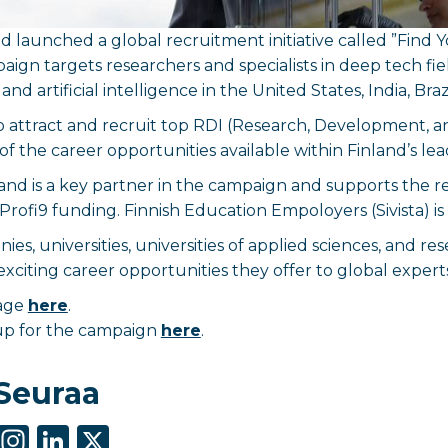
d launched a global recruitment initiative called
”Find Y
paign targets researchers and specialists in deep tech 
and artificial intelligence in the United States, India, Bra
to attract and recruit top RDI (Research, Development, a
of the career opportunities available within Finland’s le
nd is a key partner in the campaign and supports the re
Profi9 funding. Finnish Education Empoloyers (Sivista) is
s, universities, universities of applied sciences, and res
xciting career opportunities they offer to global experts
page
here
.
up for the campaign
here
.
Seuraa
S
In
Li
X