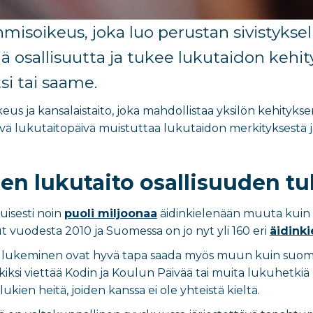
hmisoikeus,
joka luo
perustan sivistyksel
ää osallisuutta ja tukee lukutaidon kehit
si tai saame.
eus ja kansalaistaito, joka mahdollistaa yksilön kehityk
ävä lukutaitopäivä muistuttaa lukutaidon merkityksestä
en lukutaito osallisuuden t
isesti noin
puoli miljoonaa
äidinkielenään muuta kuin 
t vuodesta 2010 ja Suomessa on jo nyt yli 160 eri
äidinki
nen lukeminen ovat hyvä tapa saada myös muun kuin suom
kiksi viettää Kodin ja Koulun Päivää tai muita lukuhe
ien heitä, joiden kanssa ei ole yhteistä kieltä.