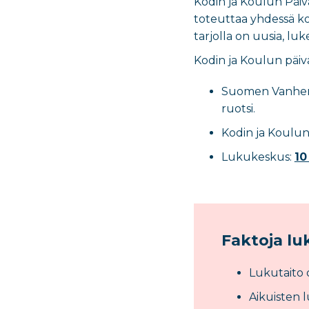
Kodin ja Koulun Päivä
toteuttaa yhdessä ko
tarjolla on uusia, luk
Kodin ja Koulun päiv
Suomen Vanhempa
ruotsi.
Kodin ja Koulun 
Lukukeskus:
10
Faktoja lu
Lukutaito
Aikuisten 