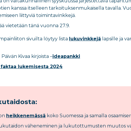
 on valtakunnallinen syyskuussa järjestettävä tapahtuma,
tien kanssa itselleen tarkoituksenmukaisella tavalla.
emiseen liittyviä
toimintavinkkejä
.
ää vietetään tänä vuonna 27.9.
inliiton sivuilta löytyy lista
lukuvinkkejä
lapsille ja v
Päivän Kivaa kirjoista –
ideapankki
 faktaa lukemisesta 2024
kutaidosta:
 on
heikkenemässä
koko Suomessa ja samalla osaamiser
lukutaidon väheneminen ja lukutottumusten muutos vai