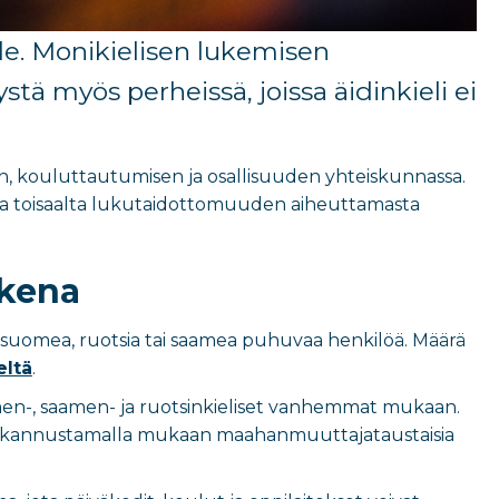
le
.
Monikielisen lukemisen
ystä
myös perheissä, joissa äidinkieli ei
sen, kouluttautumisen ja osallisuuden yhteiskunnassa.
 ja toisaalta lukutaidottomuuden aiheuttamasta
ukena
suomea, ruotsia tai saamea puhuvaa henkilöä. Määrä
eltä
.
en-, saamen- ja ruotsinkieliset vanhemmat mukaan.
tkiä kannustamalla mukaan maahanmuuttajataustaisia