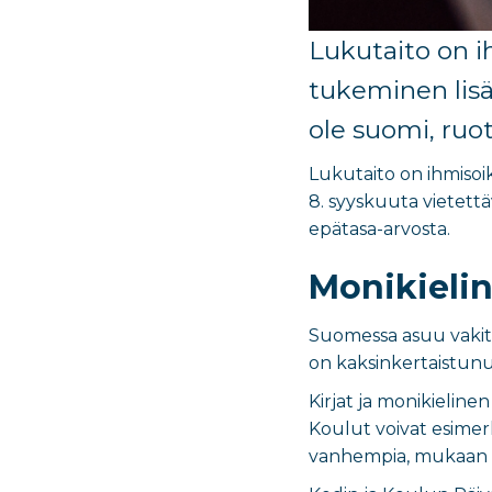
Lukutaito
on
i
tukeminen
lis
ole suomi, ruot
Lukutaito on ihmisoik
8. syyskuuta vietett
epätasa-arvosta.
Monikielin
Suomessa asuu vakitu
on kaksinkertaistunu
Kirjat ja monikieli
Koulut voivat esimer
vanhempia, mukaan luk