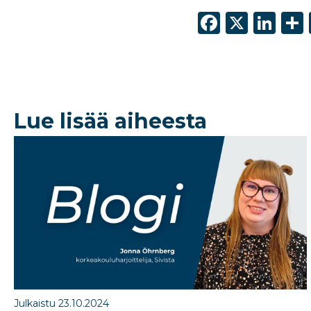
F
X
Li
a
n
c
k
e
e
b
dI
Lue lisää aiheesta
o
n
o
k
Julkaistu 23.10.2024