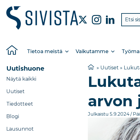
Tietoa meistä
Vaikutamme
Työmar
Uutishuone
»
Uutiset
»
Lukuta
Lukuta
Näytä kaikki
Uutiset
arvon 
Tiedotteet
Julkaistu 5.9.2024
/
Päi
Blogi
Lausunnot