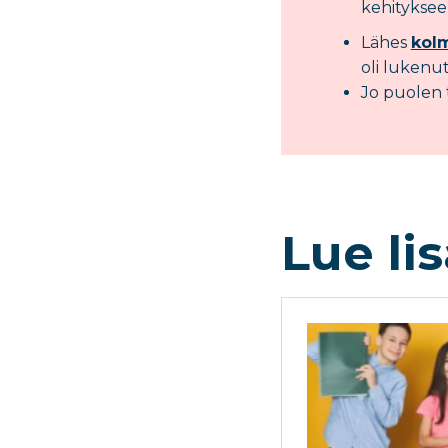
kehityksee
Lähes
kol
oli lukenu
Jo puolen 
Lue li