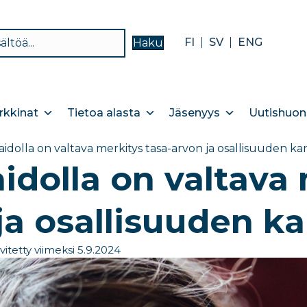
FI
SV
ENG
Haku
kkinat
Tietoa alasta
Jäsenyys
Uutishuon
idolla on valtava merkitys tasa-arvon ja osallisuuden ka
idolla on valtava 
ja osallisuuden k
vitetty viimeksi 5.9.2024