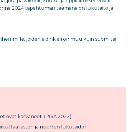
 jota päiväkodit, koulut ja oppilaitokset voivat
 Vuonna 2024 tapahtuman teemana on lukutaito ja
anhemmille, joiden äidinkieli on muu kuin suomi tai
ot ovat kasvaneet. (PISA 2022)
kuttaa lasten ja nuorten lukutaidon