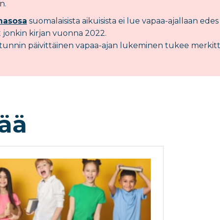
n.
masosa
suomalaisista aikuisista ei lue vapaa-ajallaan edes
t jonkin kirjan vuonna 2022.
tunnin päivittäinen vapaa-ajan lukeminen tukee merkittä
sää