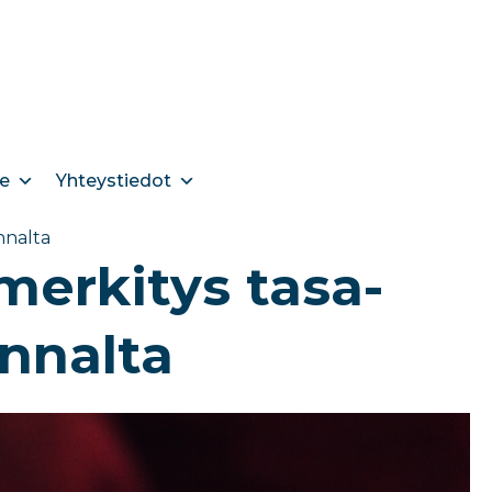
e
Yhteystiedot
nnalta
merkitys tasa-
annalta