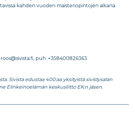
itettavissa kahden vuoden maisteriopintojen aikana.
roos@sivista.fi
, puh.
+358400826363
. Sivista edustaa 400:aa yksityistä sivistysalan
e Elinkeinoelämän keskusliitto EK:n jäsen.