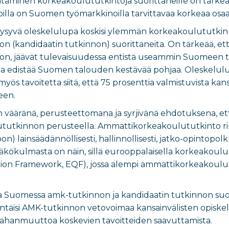
minen korkeakoulututkintoja suorittaneille on tärkeää,
joilla on Suomen työmarkkinoilla tarvittavaa korkeaa osa
ysyvä oleskelulupa koskisi ylemmän korkeakoulututkinn
(kandidaatin tutkinnon) suorittaneita. On tärkeää, että k
n, jäävät tulevaisuudessa entistä useammin Suomeen tö
a ja edistää Suomen talouden kestävää pohjaa. Oleskel
yös tavoitetta siitä, että 75 prosenttia valmistuvista kansa
keen.
in vääränä, perusteettomana ja syrjivänä ehdotuksena, et
utkinnon perusteella. Ammattikorkeakoulututkinto rin
on) lainsäädännöllisesti, hallinnollisesti, jatko-opintop
kökulmasta on näin, sillä eurooppalaisella korkeakoulu
ion Framework, EQF), jossa alempi ammattikorkeakoulutut
a Suomessa amk-tutkinnon ja kandidaatin tutkinnon suor
täisi AMK-tutkinnon vetovoimaa kansainvälisten opiskeli
ahanmuuttoa koskevien tavoitteiden saavuttamista.