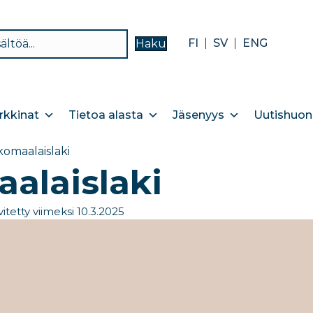
FI
SV
ENG
Haku
kkinat
Tietoa alasta
Jäsenyys
Uutishuon
komaalaislaki
alaislaki
vitetty viimeksi 10.3.2025