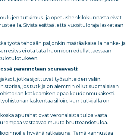
akoulujen tutkimus- ja opetushenkilökunnasta eivät
teella. Sivista esittää, että vuosituloraja lasketaan
ka työtä tehdään paljonkin määräaikaisella hanke- ja
ksen esitys ei ota tätä huomioon edellyttäessään
tulotulotukeen.
ksessä parannetaan seuraavasti:
ksot, jotka sijoittuvat työsuhteiden väliin.
istoriaa, jos tutkija on aiemmin ollut suomalaisen
työhistorian katkeamisen epäoikeudenmukaisesti.
yöhistorian laskentaa silloin, kun tutkijalla on
, koska apurahat ovat veronalaista tuloa vasta
 suurempaa vastaavaa muuta bruttoansiotuloa.
kieliopinnoilla hyvänä ratkaisuna. Tämä kannustaa