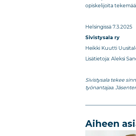
opiskelijoita tekemää
Helsingissä
7.3.2025
Sivistysala ry
Heikki Kuutti Uusital
​Lisätietoja:
Aleksi Sa
Sivistysala tekee sin
työnantajaa. Jäsent
Aiheen asi