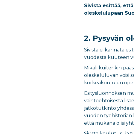
Sivista esittää, et
oleskelulupaan Su
2.
Pysyvän ol
Sivista ei kannata es
vuodesta kuuteen vu
Mikäli kuitenkin pääs
oleskeluluvan voisi s
korkeakoulujen opet
Esitysluonnoksen mu
vaihtoehtoisesta lis
jatkotutkinto yhdess
vuoden työhistorian ka
että mukana olisi y
Sivista koulutus- ja 