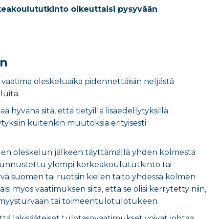
rkeakoulututkinto oikeuttaisi pysyvään
en
 vaatima oleskeluaika pidennettäisiin neljästä
luita.
yvänä sitä, että tietyillä lisäedellytyksillä
tyksiin kuitenkin muutoksia erityisesti
den oleskelun jälkeen täyttämällä yhden kolmesta
a tunnustettu ylempi korkeakoulututkinto tai
yvä suomen tai ruotsin kielen taito yhdessä kolmen
isi myös vaatimuksen siitä, että se olisi kerrytetty niin,
ömyysturvaan tai toimeentulotulotukeen.
että lakisääteiset tulotasovaatimukset voivat johtaa