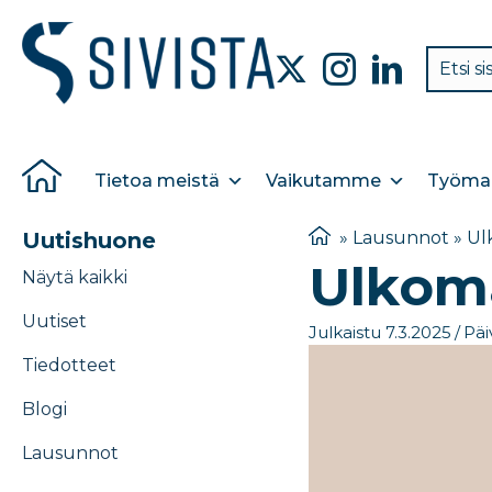
Tietoa meistä
Vaikutamme
Työmar
Uutishuone
»
Lausunnot
»
Ul
Ulkoma
Näytä kaikki
Uutiset
Julkaistu 7.3.2025
/
Päi
Tiedotteet
Blogi
Lausunnot