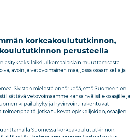
emmän korkeakoulututkinnon,
akoulututkinnon perusteella
en esitykseksi laiksi ulkomaalaislain muuttamisesta.
a, avoin ja vetovoimainen maa, jossa osaamisella ja
 Suomea. Sivistan mielestä on tärkeää, että Suomeen on
i lisättävä vetovoimaamme kansainvälisille osaajille ja
Suomen kilpailukyky ja hyvinvointi rakentuvat
a toimenpiteitä, jotka tukevat opiskelijoiden, osaajien
da suorittamalla Suomessa korkeakoulututkinnon.