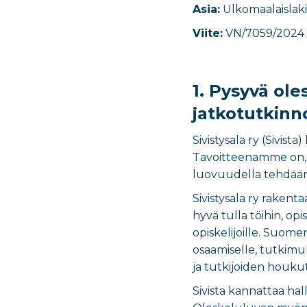
Asia:
​Ulkomaalaislaki
Viite:
VN/7059/2024
1.
Pysyvä ole
jatkotutkinn
Sivistysala ry (Sivis
Tavoitteenamme on, e
luovuudella tehdää
Sivistysala ry rakent
hyvä tulla töihin, op
opiskelijoille. Suom
osaamiselle, tutkimuks
ja tutkijoiden houku
Sivista kannattaa ha