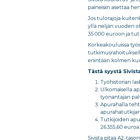
paineisiin asettaa he
Jos tulorajoja kuite
yllä neljän vuoden ol
35 000 euroon ja tut
Korkeakouluissa työs
tutkimusrahoituksella
enintään kolmen ku
Tästä syystä Sivist
Työhistorian las
Ulkomaisella apu
työnantajan pal
Apurahalla tehtä
apurahatutkija
Tutkijoiden apur
26 355,60 euroa
Sivista pitää A2-taso