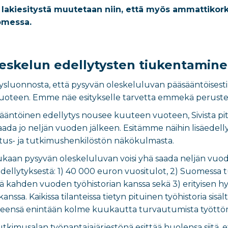
tä lakiesitystä muutetaan niin, että myös ammattiko
omessa.
eskelun edellytysten tiukentamin
itysluonnosta, että pysyvän oleskeluluvan pääsääntöisesti
oteen. Emme näe esitykselle tarvetta emmekä peruste
ääntöinen edellytys nousee kuuteen vuoteen, Sivista pitää h
aada jo neljän vuoden jälkeen. Esitämme näihin lisäedelly
us- ja tutkimushenkilöstön näkökulmasta.
kaan pysyvän oleskeluluvan voisi yhä saada neljän vuo
äedellytyksestä: 1) 40 000 euron vuositulot, 2) Suomess
ä kahden vuoden työhistorian kanssa sekä 3) erityisen h
nssa. Kaikissa tilanteissa tietyn pituinen työhistoria sisältä
hteensä enintään kolme kuukautta turvautumista tyött
tutkimusalan työnantajajärjestönä esittää huolensa siitä, 