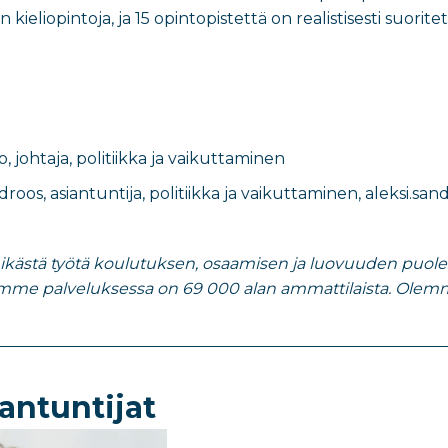
n kieliopintoja, ja 15 opintopistettä on realistisesti suor
o
,
johtaja, politiikka ja vaikuttaminen
ndroos
,
asiantuntija, politiikka ja vaikuttaminen
​,
aleksi.sand
nikästä työtä koulutuksen, osaamisen ja luovuuden puolesta
emme palveluksessa on 69 000 alan ammattilaista. Olemm
antuntijat