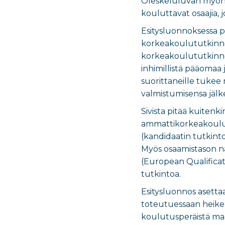
Oleskeluluvan myöntä
kouluttavat osaajia, 
Esitysluonnoksessa p
korkeakoulututkinnon 
korkeakoulututkinno
inhimillistä pääoma
suorittaneille tukee m
valmistumisensa jäl
Sivista pitää kuitenk
ammattikorkeakoulut
(kandidaatin tutkinto
Myös osaamistason nä
(European Qualificat
tutkintoa.
Esitysluonnos asetta
toteutuessaan heiken
koulutusperäistä ma