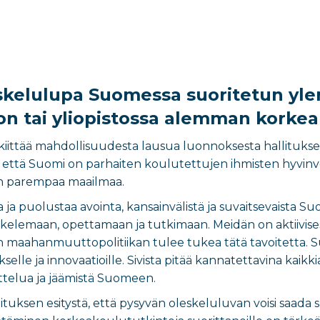
skelulupa Suomessa suoritetun yl
on tai yliopistossa alemman korke
ta) kiittää mahdollisuudesta lausua luonnoksesta hallituks
ttä Suomi on parhaiten koulutettujen ihmisten hyvinvoiv
n parempaa maailmaa.
aa ja puolustaa avointa, kansainvälistä ja suvaitsevaista
iskelemaan, opettamaan ja tutkimaan. Meidän on aktiivisest
en maahanmuuttopolitiikan tulee tukea tätä tavoitetta. 
elle ja innovaatioille. Sivista pitää kannatettavina kaikki
ttelua ja jäämistä Suomeen.
llituksen esitystä, että pysyvän oleskeluluvan voisi saa