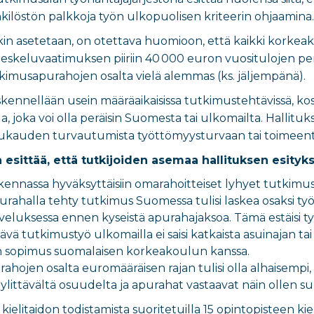
nkilöstön palkkoja työn ulkopuolisen kriteerin ohjaamina.
nkin asetetaan, on otettava huomioon, että kaikki korke
eskeluvaatimuksen piiriin 40 000 euron vuositulojen perus
kimusapurahojen osalta vielä alemmas (ks. jäljempänä).
kennellään usein määräaikaisissa tutkimustehtävissä, kos
, joka voi olla peräisin Suomesta tai ulkomailta. Hallitu
ukauden turvautumista työttömyysturvaan tai toimeen
a esittää, että tutkijoiden asemaa hallituksen esity
kennassa hyväksyttäisiin omarahoitteiset lyhyet tutkimusja
rahalla tehty tutkimus Suomessa tulisi laskea osaksi työh
veluksessa ennen kyseistä apurahajaksoa. Tämä estäisi 
vä tutkimustyö ulkomailla ei saisi katkaista asuinajan tai t
n sopimus suomalaisen korkeakoulun kanssa.
ahojen osalta euromääräisen rajan tulisi olla alhaisempi
 ylittävältä osuudelta ja apurahat vastaavat näin ollen
n kielitaidon todistamista suoritetuilla 15 opintopisteen 