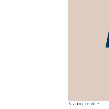
Sisäministeriö
​lle